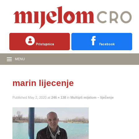
Pristupnica
Facebook
MENU
marin lijecenje
Published
May 2, 2020
at
246 × 138
in
Multipli mijelom – liječenje