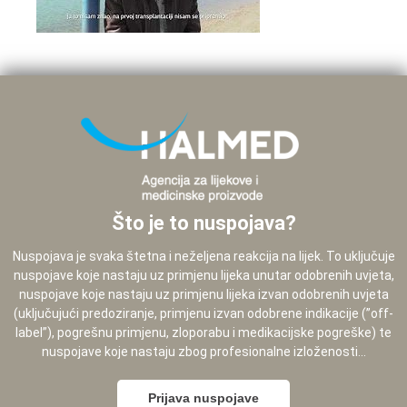
Što je to nuspojava?
Nuspojava je svaka štetna i neželjena reakcija na lijek. To uključuje
nuspojave koje nastaju uz primjenu lijeka unutar odobrenih uvjeta,
nuspojave koje nastaju uz primjenu lijeka izvan odobrenih uvjeta
(uključujući predoziranje, primjenu izvan odobrene indikacije (”off-
label”), pogrešnu primjenu, zloporabu i medikacijske pogreške) te
nuspojave koje nastaju zbog profesionalne izloženosti...
Prijava nuspojave