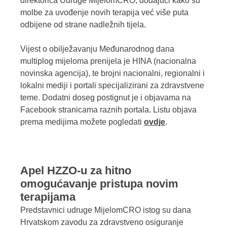
direktorica Udruge MijelomCRO, dodajući kako su
molbe za uvođenje novih terapija već više puta
odbijene od strane nadležnih tijela.
Vijest o obilježavanju Međunarodnog dana
multiplog mijeloma prenijela je HINA (nacionalna
novinska agencija), te brojni nacionalni, regionalni i
lokalni mediji i portali specijalizirani za zdravstvene
teme. Dodatni doseg postignut je i objavama na
Facebook stranicama raznih portala. Listu objava
prema medijima možete pogledati
ovdje
.
Apel HZZO-u za hitno
omogućavanje pristupa novim
terapijama
Predstavnici udruge MijelomCRO istog su dana
Hrvatskom zavodu za zdravstveno osiguranje