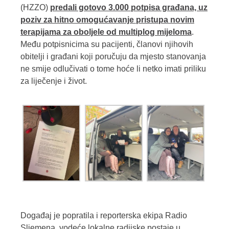
(HZZO)
predali gotovo 3.000 potpisa građana, uz
poziv za hitno omogućavanje pristupa novim
terapijama za oboljele od multiplog mijeloma
.
Među potpisnicima su pacijenti, članovi njihovih
obitelji i građani koji poručuju da mjesto stanovanja
ne smije odlučivati o tome hoće li netko imati priliku
za liječenje i život.
Događaj je popratila i reporterska ekipa Radio
Sljemena, vodeće lokalne radijske postaje u