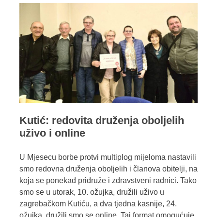
Kutić: redovita druženja oboljelih
uživo i online
U Mjesecu borbe protvi multiplog mijeloma nastavili
smo redovna druženja oboljelih i članova obitelji, na
koja se ponekad pridruže i zdravstveni radnici. Tako
smo se u utorak, 10. ožujka, družili uživo u
zagrebačkom Kutiću, a dva tjedna kasnije, 24.
ožujka, družili smo se online. Taj format omogućuje