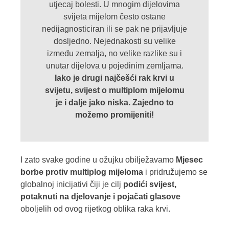
utjecaj bolesti. U mnogim dijelovima
svijeta mijelom često ostane
nedijagnosticiran ili se pak ne prijavljuje
dosljedno. Nejednakosti su velike
između zemalja, no velike razlike su i
unutar dijelova u pojedinim zemljama.
Iako je drugi najčešći rak krvi u
svijetu, svijest o multiplom mijelomu
je i dalje jako niska. Zajedno to
možemo promijeniti!
I zato svake godine u ožujku obilježavamo
Mjesec
borbe protiv multiplog mijeloma
i pridružujemo se
globalnoj inicijativi čiji je cilj
podići svijest,
potaknuti na djelovanje i pojačati glasove
oboljelih od ovog rijetkog oblika raka krvi.