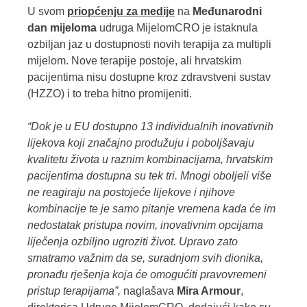
U svom
priopćenju za medije
na
Međunarodni
dan mijeloma
udruga MijelomCRO je istaknula
ozbiljan jaz u dostupnosti novih terapija za multipli
mijelom.
Nove terapije postoje, ali hrvatskim
pacijentima nisu dostupne kroz zdravstveni sustav
(HZZO) i to treba hitno promijeniti.
“Dok je u EU dostupno 13 individualnih inovativnih
lijekova koji značajno produžuju i poboljšavaju
kvalitetu života u raznim kombinacijama, hrvatskim
pacijentima dostupna su tek tri. Mnogi oboljeli više
ne reagiraju na postojeće lijekove i njihove
kombinacije te je samo pitanje vremena kada će im
nedostatak pristupa novim, inovativnim opcijama
liječenja ozbiljno ugroziti život. Upravo zato
smatramo važnim da se, suradnjom svih dionika,
pronađu rješenja koja će omogućiti pravovremeni
pristup terapijama”,
naglašava
Mira Armour
,