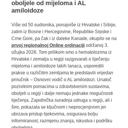
oboljele od mijeloma i AL
amiloidoze
Više od 50 sudionika, ponajviše iz Hrvatske i Srbije,
zatim iz Bosne i Hercegovine, Republike Srpske i
Crne Gore, pa čak i iz daleke Kanade, okupilo se na
prvoj regionalnoj Online ordinaciji
održanoj 3.
ožujka 2026. Tom prilikom smo s hematolozima iz
Hrvatske i zemalja u regiji razgovarali o liječenju
mijeloma i amiloidoze lakih lanaca, usporedili
prakse u različitim zemljama te predstavili vrijedan
priručnik – Osnovni vodič o AL amiloidozi. Unatoč
pozivitnim pomacima u zdravtstvenim sustavima,
oboljeli u regiji i dalje nemaju jednake mogućnosti
liječenja. Zajednička suradnja udruga u regiji, ali i
šire, pokazala se ključnom i neprocjenjivom jer
ubrzava pristup lijekovima, osigurava bolju
informiranost, razmjenu znanja, iskustva i podršku
oboljelima
.