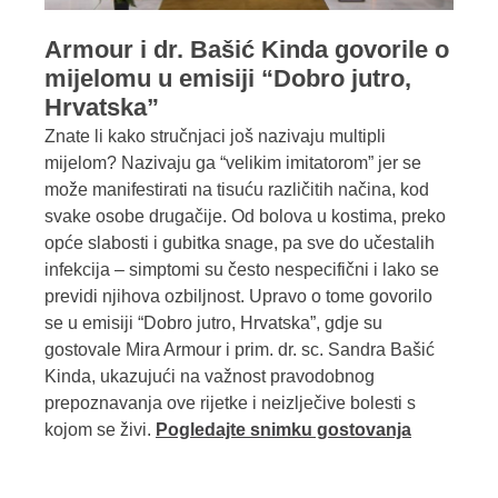
Armour i dr. Bašić Kinda govorile o
mijelomu u emisiji “Dobro jutro,
Hrvatska”
Znate li kako stručnjaci još nazivaju multipli
mijelom? Nazivaju ga “velikim imitatorom” jer se
može manifestirati na tisuću različitih načina, kod
svake osobe drugačije. Od bolova u kostima, preko
opće slabosti i gubitka snage, pa sve do učestalih
infekcija – simptomi su često nespecifični i lako se
previdi njihova ozbiljnost. Upravo o tome govorilo
se u emisiji “Dobro jutro, Hrvatska”, gdje su
gostovale Mira Armour i prim. dr. sc. Sandra Bašić
Kinda, ukazujući na važnost pravodobnog
prepoznavanja ove rijetke i neizlječive bolesti s
kojom se živi.
Pogledajte snimku gostovanja