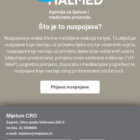
Što je to nuspojava?
Nuspojava je svaka štetna i neželjena reakcija na lijek. To uključuje
nuspojave koje nastaju uz primjenu lijeka unutar odobrenih uvjeta,
nuspojave koje nastaju uz primjenu lijeka izvan odobrenih uvjeta
(uključujući predoziranje, primjenu izvan odobrene indikacije (”off-
label”), pogrešnu primjenu, zloporabu i medikacijske pogreške) te
nuspojave koje nastaju zbog profesionalne izloženosti...
Prijava nuspojave
Mijelom CRO
Zagreb, Ulica grada Vukovara 226 G
tel./fax. 01 5509805
e-mail: mijelom@mijelom.hr