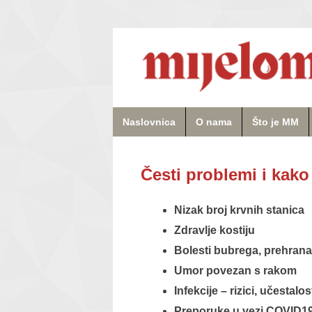
Naslovnica
O nama
Što je MM
Česti problemi i kako
Nizak broj krvnih stanica
Zdravlje kostiju
Bolesti bubrega, prehrana 
Umor povezan s rakom
Infekcije – rizici, učestalos
Preporuke u vezi COVID19 