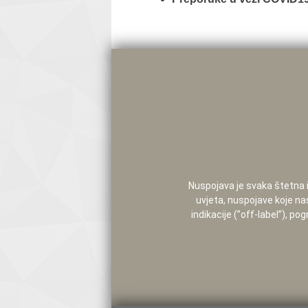
Nuspojava je svaka štetna i 
uvjeta, nuspojave koje na
indikacije (”off-label”), 