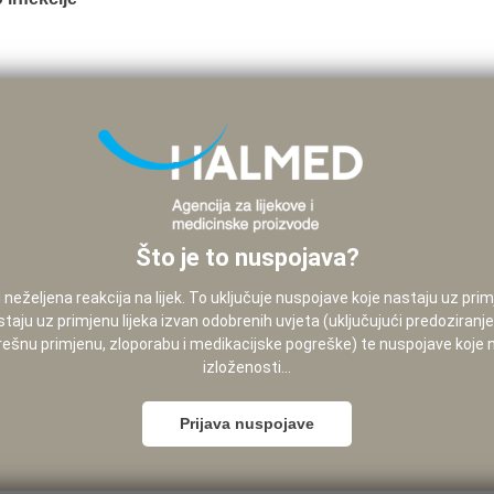
Što je to nuspojava?
neželjena reakcija na lijek. To uključuje nuspojave koje nastaju uz pri
staju uz primjenu lijeka izvan odobrenih uvjeta (uključujući predoziranj
pogrešnu primjenu, zloporabu i medikacijske pogreške) te nuspojave koje
izloženosti...
Prijava nuspojave