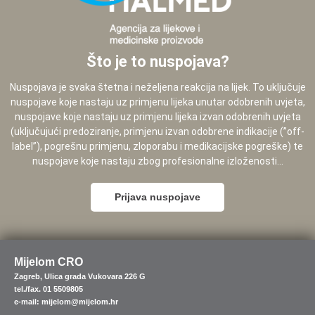
Što je to nuspojava?
Nuspojava je svaka štetna i neželjena reakcija na lijek. To uključuje
nuspojave koje nastaju uz primjenu lijeka unutar odobrenih uvjeta,
nuspojave koje nastaju uz primjenu lijeka izvan odobrenih uvjeta
(uključujući predoziranje, primjenu izvan odobrene indikacije (”off-
label”), pogrešnu primjenu, zloporabu i medikacijske pogreške) te
nuspojave koje nastaju zbog profesionalne izloženosti...
Prijava nuspojave
Mijelom CRO
Zagreb, Ulica grada Vukovara 226 G
tel./fax. 01 5509805
e-mail: mijelom@mijelom.hr