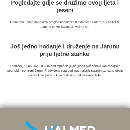
Pogledajte gdje se družimo ovog ljeta i
jeseni
U nastavku vam donosimo pregled nadolazećih aktivnosti i susreta. Zabilježite
datume u svoj kalendar. Vidimo se!
Još jedno hodanje i druženje na Jarunu
prije ljetne stanke
U nedjelju, 14.06.2026. u 8:15 sati otpočelo je još jedno pješačenje Rekreacijsko-
sportskim centrom Jarun. Predviđena ruta vodi nas najprije stazom uz južnu obalu
jezera kroz prirodu koja nudi svu raskoš ranog ljeta.