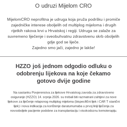
O udruzi Mijelom CRO
MijelomCRO neprofitna je udruga koja pruža podršku i promiče
zajedničke interese oboljelih od multiplog mijeloma i drugih
rijetkih rakova krvi u Hrvatskoj i regiji. Udruga se zalaže za
suvremeno liječenje i sveobuhvatnu zdravstvenu skrb oboljelih
gdje god se liječe.
Zajedno smo jači, zajedno je lakše!
HZZO još jednom odgodio odluku o
odobrenju lijekova na koje čekamo
gotovo dvije godine
Na sastanku Povjerenstva za lijekove Hrvatskog zavoda za zdravstveno
osiguranje (HZZO) 14. srpnja 2026. su trebali biti razmatrani zahtjevi za nove
lijekove za liječenje relapsnog multiplog mijeloma (bispecifični lijek i CAR T stanični
lijek) i nova indikacija za korištenje daratumumaba u prvoj liniji liječenja za
novooboljele pacijente podobne za transplantaciju i visokodoznu kemoterapiju.