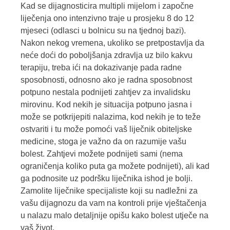
Kad se dijagnosticira multipli mijelom i započne
liječenja ono intenzivno traje u prosjeku 8 do 12
mjeseci (odlasci u bolnicu su na tjednoj bazi).
Nakon nekog vremena, ukoliko se pretpostavlja da
neće doći do poboljšanja zdravlja uz bilo kakvu
terapiju, treba ići na dokazivanje pada radne
sposobnosti, odnosno ako je radna sposobnost
potpuno nestala podnijeti zahtjev za invalidsku
mirovinu. Kod nekih je situacija potpuno jasna i
može se potkrijepiti nalazima, kod nekih je to teže
ostvariti i tu može pomoći vaš liječnik obiteljske
medicine, stoga je važno da on razumije vašu
bolest. Zahtjevi možete podnijeti sami (nema
ograničenja koliko puta ga možete podnijeti), ali kad
ga podnosite uz podršku liječnika ishod je bolji.
Zamolite liječnike specijaliste koji su nadležni za
vašu dijagnozu da vam na kontroli prije vještačenja
u nalazu malo detaljnije opišu kako bolest utječe na
vaš život.