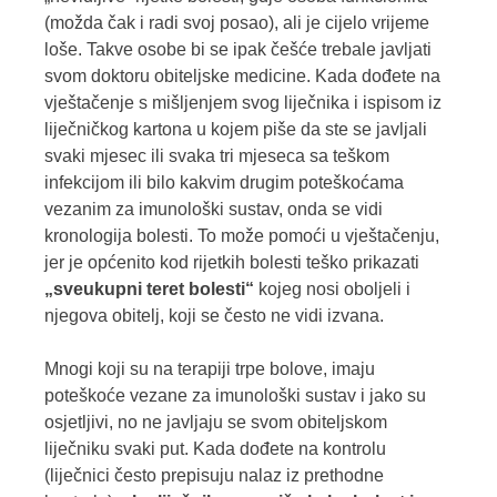
(možda čak i radi svoj posao), ali je cijelo vrijeme
loše. Takve osobe bi se ipak češće trebale javljati
svom doktoru obiteljske medicine. Kada dođete na
vještačenje s mišljenjem svog liječnika i ispisom iz
liječničkog kartona u kojem piše da ste se javljali
svaki mjesec ili svaka tri mjeseca sa teškom
infekcijom ili bilo kakvim drugim poteškoćama
vezanim za imunološki sustav, onda se vidi
kronologija bolesti. To može pomoći u vještačenju,
jer je općenito kod rijetkih bolesti teško prikazati
„sveukupni teret bolesti“
kojeg nosi oboljeli i
njegova obitelj, koji se često ne vidi izvana.
Mnogi koji su na terapiji trpe bolove, imaju
poteškoće vezane za imunološki sustav i jako su
osjetljivi, no ne javljaju se svom obiteljskom
liječniku svaki put. Kada dođete na kontrolu
(liječnici često prepisuju nalaz iz prethodne