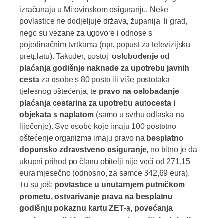
izračunaju u Mirovinskom osiguranju. Neke
povlastice ne dodjeljuje država, županija ili grad,
nego su vezane za ugovore i odnose s
pojedinačnim tvrtkama (npr. popust za televizijsku
pretplatu). Također, postoji
oslobođenje od
plaćanja godišnje naknade za upotrebu javnih
cesta
za osobe s 80 posto ili više postotaka
tjelesnog oštećenja, te
pravo na oslobađanje
plaćanja cestarina za upotrebu autocesta i
objekata s naplatom
(samo u svrhu odlaska na
liječenje). Sve osobe koje imaju 100 postotno
oštećenje organizma imaju pravo na
besplatno
dopunsko zdravstveno osiguranje,
no bitno je da
ukupni prihod po članu obitelji nije veći od 271,15
eura mjesečno (odnosno, za samce 342,69 eura).
Tu su još:
povlastice u unutarnjem putničkom
prometu, ostvarivanje prava na besplatnu
godišnju pokaznu kartu ZET-a, povećanja