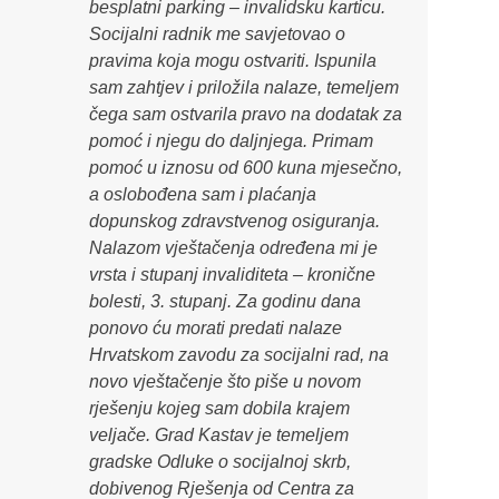
besplatni parking – invalidsku karticu.
Socijalni radnik me savjetovao o
pravima koja mogu ostvariti. Ispunila
sam zahtjev i priložila nalaze, temeljem
čega sam ostvarila pravo na dodatak za
pomoć i njegu do daljnjega. Primam
pomoć u iznosu od 600 kuna mjesečno,
a oslobođena sam i plaćanja
dopunskog zdravstvenog osiguranja.
Nalazom vještačenja određena mi je
vrsta i stupanj invaliditeta – kronične
bolesti, 3. stupanj. Za godinu dana
ponovo ću morati predati nalaze
Hrvatskom zavodu za socijalni rad, na
novo vještačenje što piše u novom
rješenju kojeg sam dobila krajem
veljače. Grad Kastav je temeljem
gradske Odluke o socijalnoj skrb,
dobivenog Rješenja od Centra za