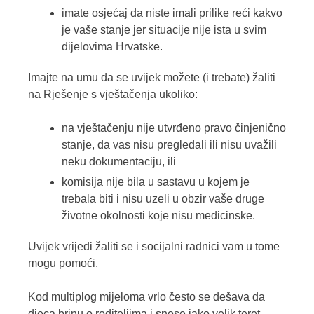
imate osjećaj da niste imali prilike reći kakvo
je vaše stanje jer situacije nije ista u svim
dijelovima Hrvatske.
Imajte na umu da se uvijek možete (i trebate) žaliti
na Rješenje s vještačenja ukoliko:
na vještačenju nije utvrđeno pravo činjenično
stanje, da vas nisu pregledali ili nisu uvažili
neku dokumentaciju, ili
komisija nije bila u sastavu u kojem je
trebala biti i nisu uzeli u obzir vaše druge
životne okolnosti koje nisu medicinske.
Uvijek vrijedi žaliti se i socijalni radnici vam u tome
mogu pomoći.
Kod multiplog mijeloma vrlo često se dešava da
djeca brinu o roditeljima i snose jako velik teret.