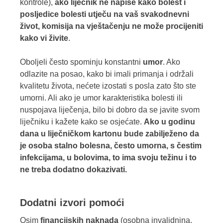
kontrole),
ako liječnik ne napiše kako bolest i
posljedice bolesti utječu na vaš svakodnevni
život, komisija na vještačenju ne može procijeniti
kako vi živite
.
Oboljeli često spominju konstantni
umor
. Ako
odlazite na posao, kako bi imali primanja i održali
kvalitetu života, nećete izostati s posla zato što ste
umorni. Ali ako je umor karakteristika bolesti ili
nuspojava liječenja, bilo bi dobro da se javite svom
liječniku i kažete kako se osjećate.
Ako u godinu
dana u liječničkom kartonu bude zabilježeno da
je osoba stalno bolesna, često umorna, s čestim
infekcijama, u bolovima, to ima svoju težinu i to
ne treba dodatno dokazivati.
Dodatni izvori pomoći
Osim
financijskih naknada
(osobna invalidnina,