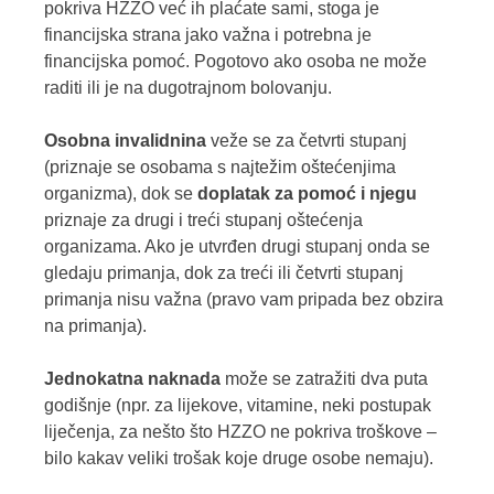
pokriva HZZO već ih plaćate sami, stoga je
financijska strana jako važna i potrebna je
financijska pomoć. Pogotovo ako osoba ne može
raditi ili je na dugotrajnom bolovanju.
Osobna invalidnina
veže se za četvrti stupanj
(priznaje se osobama s najtežim oštećenjima
organizma), dok se
doplatak za pomoć i njegu
priznaje za drugi i treći stupanj oštećenja
organizama. Ako je utvrđen drugi stupanj onda se
gledaju primanja, dok za treći ili četvrti stupanj
primanja nisu važna (pravo vam pripada bez obzira
na primanja).
Jednokatna naknada
može se zatražiti dva puta
godišnje (npr. za lijekove, vitamine, neki postupak
liječenja, za nešto što HZZO ne pokriva troškove –
bilo kakav veliki trošak koje druge osobe nemaju).