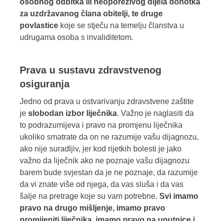
osobnog odbitka ili neoporezivog dijela dohotka
za uzdržavanog člana obitelji, te druge
povlastice
koje se stječu na temelju članstva u
udrugama osoba s invaliditetom.
Prava u sustavu zdravstvenog
osiguranja
Jedno od prava u ostvarivanju zdravstvene zaštite
je
slobodan izbor liječnika
. Važno je naglasiti da
to podrazumijeva i pravo na promjenu liječnika
ukoliko smatrate da on ne razumije vašu dijagnozu,
ako nije suradljiv, jer kod rijetkih bolesti je jako
važno da liječnik ako ne poznaje vašu dijagnozu
barem bude svjestan da je ne poznaje, da razumije
da vi znate više od njega, da vas sluša i da vas
šalje na pretrage koje su vam potrebne.
Svi imamo
pravo na drugo mišljenje, imamo pravo
promijeniti liječnika, imamo pravo na uputnice i