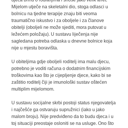
Mijelom utječe na skeletalni dio, stoga odlasci u
bolnicu na tjedne terapije znaju biti veoma
traumatično iskustvo i za oboljele i za članove
obitelji (oboljeli ne može sjediti, mora putovat u
ležećem položaju). U sustavu liječenja nije
sagledana potreba odlaska u dnevne bolnice koja
nije u mjestu boravišta.
U obiteljima gdje oboljeli roditelj ima malu djecu,
potrebno je voditi računa o dodatnim financijskim
troškovima kao što je cijepljenje djece, kako bi se
zaštitio roditelj čiji je imunološki sustav oštećen
multiplim mijelomom.
U sustavu socijalne skrbi postoji status njegovatelja
i najčešće ga ostvaruju supružnici (iako u jako
malom broju). Nije predviđeno da to budu djeca i u
toj situaciji preostaje osloniti se na usluge. Ono što