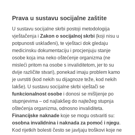
Prava u sustavu socijalne zaštite
U sustavu socijalne skrbi postoji metodologija
vještačenja i
Zakon o socijalnoj skrbi
(koji nisu u
potpunosti usklađeni), te vještaci dok gledaju
medicinsku dokumentaciju i procjenjuju stanje
osobe koja ima neko oštećenje organizma (ne
misleći pritom na osobe s invaliditetom, jer to su
dvije različite stvari), ponekad imaju problem kamo
je uvrstiti (kod nekih su dijagnoze teže, kod nekih
lakše). U sustavu socijalne skrbi vještači se
funkcionalnost osobe
i donosi se mišljenje po
stupnjevima – od najlakšeg do najtežeg stupnja
oštećenja organizma, odnosno invaliditeta.
Financijske naknade
koje se mogu ostvariti su:
osobna invalidnina i naknada za pomoć i njegu
.
Kod rijetkih bolesti često se javljaju troškovi koje ne