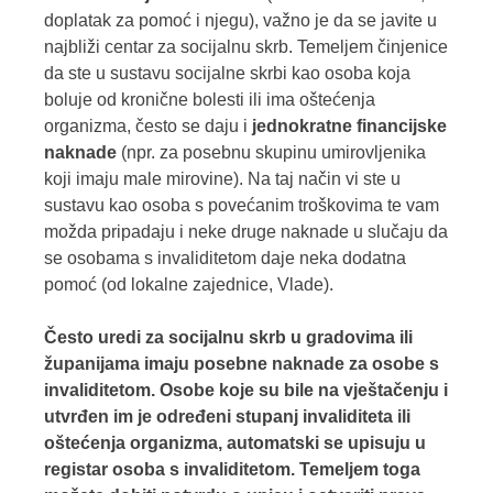
doplatak za pomoć i njegu), važno je da se javite u
najbliži centar za socijalnu skrb. Temeljem činjenice
da ste u sustavu socijalne skrbi kao osoba koja
boluje od kronične bolesti ili ima oštećenja
organizma, često se daju i
jednokratne financijske
naknade
(npr. za posebnu skupinu umirovljenika
koji imaju male mirovine). Na taj način vi ste u
sustavu kao osoba s povećanim troškovima te vam
možda pripadaju i neke druge naknade u slučaju da
se osobama s invaliditetom daje neka dodatna
pomoć (od lokalne zajednice, Vlade).
Često uredi za socijalnu skrb u gradovima ili
županijama imaju posebne naknade za osobe s
invaliditetom. Osobe koje su bile na vještačenju i
utvrđen im je određeni stupanj invaliditeta ili
oštećenja organizma, automatski se upisuju u
registar osoba s invaliditetom. Temeljem toga