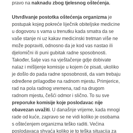
pravo na
naknadu zbog tjelesnog oštećenja.
Utvrđivanje postotka oštećenja organizma
je
postupak kojeg pokreće liječnik obiteljske medicine
u dogovoru s vama u trenutku kada smatra da se
vaše stanje ni uz kakav medicinski tretman više ne
može popraviti, odnosno da je kod vas nastao ili
djelomični ili puni gubitak radne sposobnosti.
Također, šalje vas na vještačenje gdje dobivate
nalaz i mišljenje komisije u kojem će pisati, ukoliko
je došlo do pada radne sposobnosti, da vam trebaju
određene prilagodbe na radnom mjestu. Primjerice,
rad na pola radnog vremena, rad na drugom
radnom mjestu, češći odmor i slično. To su sve
preporuke komisije koje poslodavac nije
obavezan uvažiti
. U današnje vrijeme, kada mnogi
rade od kuće, zapravo se ne vidi koliko je osobama
s oštećenjem organizma teško raditi. Većina
poslodavaca shvaća koliko je to teška situacija za