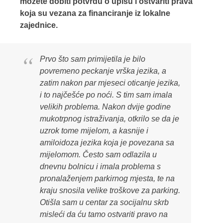
možete dobiti potvrdu
o upisu
i ostvariti prava
koja su vezana za financiranje iz lokalne
zajednice.
Prvo što sam primijetila je bilo
povremeno peckanje vrška jezika, a
zatim nakon par mjeseci oticanje jezika,
i to najčešće po noći. S tim sam imala
velikih problema. Nakon dvije godine
mukotrpnog istraživanja, otkrilo se da je
uzrok tome mijelom, a kasnije i
amiloidoza jezika koja je povezana sa
mijelomom. Često sam odlazila u
dnevnu bolnicu i imala problema s
pronalaženjem parkirnog mjesta, te na
kraju snosila velike troškove za parking.
Otišla sam u centar za socijalnu skrb
misleći da ću tamo ostvariti pravo na