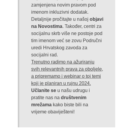
zamjenjena novim pravom pod
imenom inkluzivni dodatak.
Detaljnije pročitajte u našoj
objavi
na Novostima
. Također, centri za
socijalnu skrb više ne postoje pod
tim imenom već se zovu Područni
uredi Hrvatskog zavoda za
socijalni rad.
Trenutno radimo na ažuriranju
svih relevantnih prava za oboljele,
a pripremamo i webinar o toj temi
koji je planiran u rujnu 2024.
Učlanite se
u našu udrugu i
pratite nas na
društvenim
mrežama
kako biste bili na
vrijeme obaviješteni!