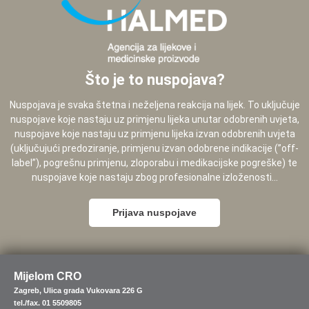
Što je to nuspojava?
Nuspojava je svaka štetna i neželjena reakcija na lijek. To uključuje
nuspojave koje nastaju uz primjenu lijeka unutar odobrenih uvjeta,
nuspojave koje nastaju uz primjenu lijeka izvan odobrenih uvjeta
(uključujući predoziranje, primjenu izvan odobrene indikacije (”off-
label”), pogrešnu primjenu, zloporabu i medikacijske pogreške) te
nuspojave koje nastaju zbog profesionalne izloženosti...
Prijava nuspojave
Mijelom CRO
Zagreb, Ulica grada Vukovara 226 G
tel./fax. 01 5509805