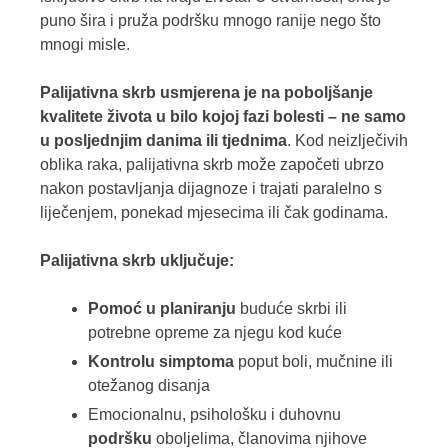
puno šira i pruža podršku mnogo ranije nego što
mnogi misle.
Palijativna skrb usmjerena je na poboljšanje
kvalitete života u bilo kojoj fazi bolesti – ne samo
u posljednjim danima ili tjednima
. Kod neizlječivih
oblika raka, palijativna skrb može započeti ubrzo
nakon postavljanja dijagnoze i trajati paralelno s
liječenjem, ponekad mjesecima ili čak godinama.
Palijativna skrb uključuje:
Pomoć u planiranju
buduće skrbi ili
potrebne opreme za njegu kod kuće
Kontrolu simptoma
poput boli, mučnine ili
otežanog disanja
Emocionalnu, psihološku i duhovnu
podršku
oboljelima, članovima njihove