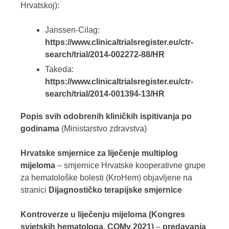
Hrvatskoj):
Janssen-Cilag:
https://www.clinicaltrialsregister.eu/ctr-
search/trial/2014-002272-88/HR
Takeda:
https://www.clinicaltrialsregister.eu/ctr-
search/trial/2014-001394-13/HR
Popis svih odobrenih kliničkih ispitivanja po
godinama
(Ministarstvo zdravstva)
Hrvatske smjernice za liječenje multiplog
mijeloma
– smjernice Hrvatske kooperativne grupe
za hematološke bolesti (KroHem) objavljene na
stranici
Dijagnostičko terapijske smjernice
Kontroverze u liječenju mijeloma (Kongres
svjetskih hematologa, COMy 2021)
–
predavanja