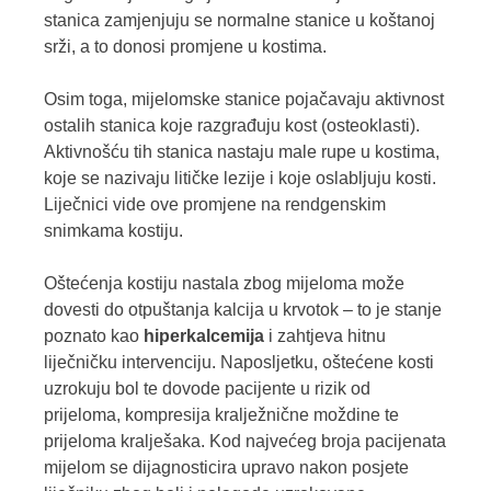
stanica zamjenjuju se normalne stanice u koštanoj
srži, a to donosi promjene u kostima.
Osim toga, mijelomske stanice pojačavaju aktivnost
ostalih stanica koje razgrađuju kost (osteoklasti).
Aktivnošću tih stanica nastaju male rupe u kostima,
koje se nazivaju litičke lezije i koje oslabljuju kosti.
Liječnici vide ove promjene na rendgenskim
snimkama kostiju.
Oštećenja kostiju nastala zbog mijeloma može
dovesti do otpuštanja kalcija u krvotok – to je stanje
poznato kao
hiperkalcemija
i zahtjeva hitnu
liječničku intervenciju. Naposljetku, oštećene kosti
uzrokuju bol te dovode pacijente u rizik od
prijeloma, kompresija kralježnične moždine te
prijeloma kralješaka. Kod najvećeg broja pacijenata
mijelom se dijagnosticira upravo nakon posjete