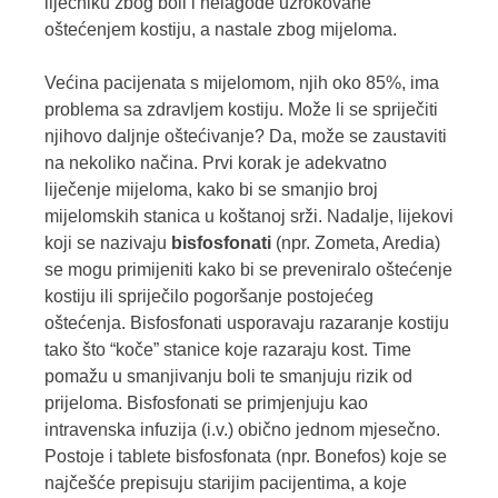
liječniku zbog boli i nelagode uzrokovane
oštećenjem kostiju, a nastale zbog mijeloma.
Većina pacijenata s mijelomom, njih oko 85%, ima
problema sa zdravljem kostiju. Može li se spriječiti
njihovo daljnje oštećivanje? Da, može se zaustaviti
na nekoliko načina. Prvi korak je adekvatno
liječenje mijeloma, kako bi se smanjio broj
mijelomskih stanica u koštanoj srži. Nadalje, lijekovi
koji se nazivaju
bisfosfonati
(npr. Zometa, Aredia)
se mogu primijeniti kako bi se preveniralo oštećenje
kostiju ili spriječilo pogoršanje postojećeg
oštećenja. Bisfosfonati usporavaju razaranje kostiju
tako što “koče” stanice koje razaraju kost. Time
pomažu u smanjivanju boli te smanjuju rizik od
prijeloma. Bisfosfonati se primjenjuju kao
intravenska infuzija (i.v.) obično jednom mjesečno.
Postoje i tablete bisfosfonata (npr. Bonefos) koje se
najčešće prepisuju starijim pacijentima, a koje