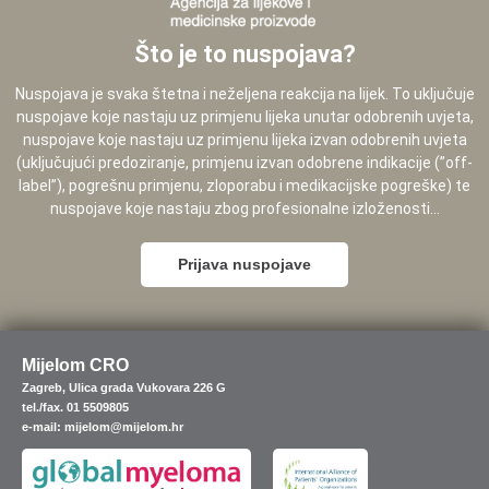
Što je to nuspojava?
Nuspojava je svaka štetna i neželjena reakcija na lijek. To uključuje
nuspojave koje nastaju uz primjenu lijeka unutar odobrenih uvjeta,
nuspojave koje nastaju uz primjenu lijeka izvan odobrenih uvjeta
(uključujući predoziranje, primjenu izvan odobrene indikacije (”off-
label”), pogrešnu primjenu, zloporabu i medikacijske pogreške) te
nuspojave koje nastaju zbog profesionalne izloženosti...
Prijava nuspojave
Mijelom CRO
Zagreb, Ulica grada Vukovara 226 G
tel./fax. 01 5509805
e-mail: mijelom@mijelom.hr