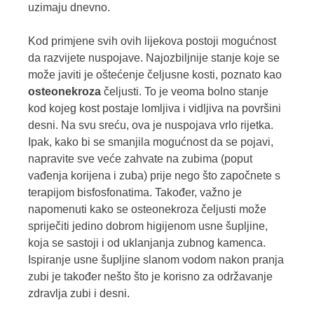
uzimaju dnevno.
Kod primjene svih ovih lijekova postoji mogućnost
da razvijete nuspojave. Najozbiljnije stanje koje se
može javiti je oštećenje čeljusne kosti, poznato kao
osteonekroza
čeljusti. To je veoma bolno stanje
kod kojeg kost postaje lomljiva i vidljiva na površini
desni. Na svu sreću, ova je nuspojava vrlo rijetka.
Ipak, kako bi se smanjila mogućnost da se pojavi,
napravite sve veće zahvate na zubima (poput
vađenja korijena i zuba) prije nego što započnete s
terapijom bisfosfonatima. Također, važno je
napomenuti kako se osteonekroza čeljusti može
spriječiti jedino dobrom higijenom usne šupljine,
koja se sastoji i od uklanjanja zubnog kamenca.
Ispiranje usne šupljine slanom vodom nakon pranja
zubi je također nešto što je korisno za održavanje
zdravlja zubi i desni.