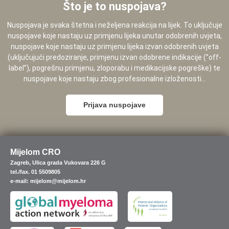
Što je to nuspojava?
Nuspojava je svaka štetna i neželjena reakcija na lijek. To uključuje
nuspojave koje nastaju uz primjenu lijeka unutar odobrenih uvjeta,
nuspojave koje nastaju uz primjenu lijeka izvan odobrenih uvjeta
(uključujući predoziranje, primjenu izvan odobrene indikacije (”off-
label”), pogrešnu primjenu, zloporabu i medikacijske pogreške) te
nuspojave koje nastaju zbog profesionalne izloženosti...
Prijava nuspojave
Mijelom CRO
Zagreb, Ulica grada Vukovara 226 G
tel./fax. 01 5509805
e-mail: mijelom@mijelom.hr