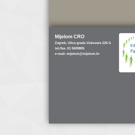
Mijelom CRO
Zagreb, Ulica grada Vukovara 226 G
tel./fax. 01 5509805
e-mail: mijelom@mijelom.hr