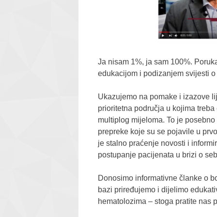
Ja nisam 1%, ja sam 100%. Poruka je
edukacijom i podizanjem svijesti o 
Ukazujemo na pomake i izazove lije
prioritetna područja u kojima treba
multiplog mijeloma. To je posebn
prepreke koje su se pojavile u prvom
je stalno praćenje novosti i informi
postupanje pacijenata u brizi o seb
Donosimo informativne članke o bole
bazi priređujemo i dijelimo edukati
hematolozima – stoga pratite nas 