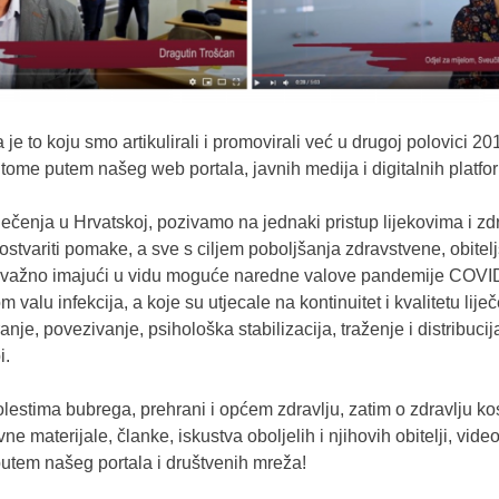
 to koju smo artikulirali i promovirali već u drugoj polovici 20
tome putem našeg web portala, javnih medija i digitalnih platfor
čenja u Hrvatskoj, pozivamo na jednaki pristup lijekovima i zd
 ostvariti pomake, a sve s ciljem poboljšanja zdravstvene, obitelj
o važno imajući u vidu moguće naredne valove pandemije COVID-
 valu infekcija, a koje su utjecale na kontinuitet i kvalitetu lij
ranje, povezivanje, psihološka stabilizacija, traženje i distribucij
i.
stima bubrega, prehrani i općem zdravlju, zatim o zdravlju kosti
vne materijale, članke, iskustva oboljelih i njihovih obitelji, vi
putem našeg portala i društvenih mreža!