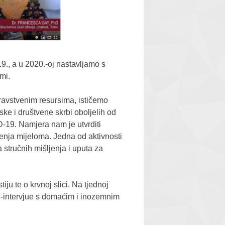
19., a u 2020.-oj nastavljamo s
mi.
ravstvenim resursima, ističemo
ske i društvene skrbi oboljelih od
19. Namjera nam je utvrditi
ečenja mijeloma. Jedna od aktivnosti
a stručnih mišljenja i uputa za
ju te o krvnoj slici. Na tjednoj
deo-intervjue s domaćim i inozemnim