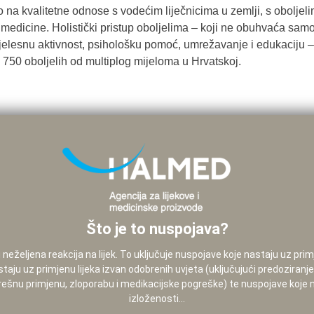
a kvalitetne odnose s vodećim liječnicima u zemlji, s oboljelima
medicine. Holistički pristup oboljelima – koji ne obuhvaća sam
 tjelesnu aktivnost, psihološku pomoć, umrežavanje i edukaciju 
 750 oboljelih od multiplog mijeloma u Hrvatskoj.
Što je to nuspojava?
neželjena reakcija na lijek. To uključuje nuspojave koje nastaju uz pri
staju uz primjenu lijeka izvan odobrenih uvjeta (uključujući predoziranj
pogrešnu primjenu, zloporabu i medikacijske pogreške) te nuspojave koje
izloženosti...