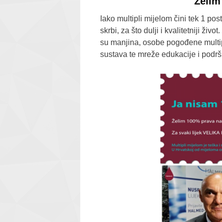
Želim 
Iako multipli mijelom čini tek 1 pos
skrbi, za što dulji i kvalitetniji ži
su manjina, osobe pogođene multi
sustava te mreže edukacije i podrš