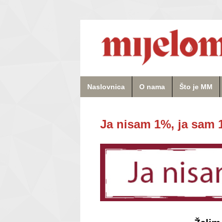
Naslovnica
O nama
Što je MM
Ja nisam 1%, ja sam 