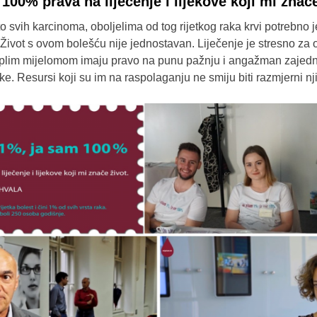
100% prava na liječenje i lijekove koji mi znače
to svih karcinoma, oboljelima od tog rijetkog raka krvi potrebno je
vot. Život s ovom bolešću nije jednostavan. Liječenje je stresno za
plim mijelomom imaju pravo na punu pažnju i angažman zajedn
ke. Resursi koji su im na raspolaganju ne smiju biti razmjerni 