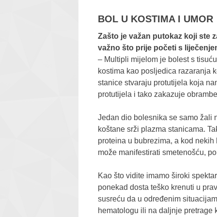
BOL U KOSTIMA I UMOR
Zašto je važan putokaz koji ste z
važno što prije početi s liječenj
–​ Multipli mijelom je bolest s tisu
kostima kao posljedica razaranja k
stanice stvaraju protutijela koja n
protutijela i tako zakazuje obrambe
Jedan dio bolesnika se samo žali n
koštane srži plazma stanicama. T
proteina u bubrezima, a kod nekih b
može manifestirati smetenošću, p
Kao što vidite imamo široki spektar v
ponekad dosta teško krenuti u pra
susreću da u određenim situacijama
hematologu ili na daljnje pretrage ko