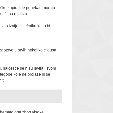
teško kupirati te ponekad moraju
 ići na dijalizu.
to iznijeti liječniku kako bi
ogotovo u prvih nekoliko ciklusa
, najčešće se nisu javljali svom
tegobe koje ne prolaze ili se
iti.
ed hematologa zbog visoke