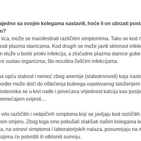
ajedno sa svojim kolegama sastavili, hoće li on ubrzati posta
em?
ću lica, može se manifestirati različitim simptomima. Tako se kod 
osti plazma stanicama. Kod drugih se može javiti sklonost infe
am služe u borbi protiv infekcija, a zloćudne plazma stanice gube 
ni sustav organizma, što rezultira češćim infekcijama.
a opću slabost i nemoć zbog anemije (slabokrvnosti) koja nasta
akođer može doći do oštećenja bubrega uvjetovanog taloženje
olesnika se u krvi nađe i povećana vrijednost kalcija kao poslj
oremećajem svijesti…
rlo različitih i netipičnih simptoma koji se javljaju kod različitih 
vom smjeru. Zbog toga smo pokušali olakšati našim kolegama koj
, na osnovi simptoma i laboratorijskih nalaza, posumnjaju na mul
jima će potvrditi ili otkloniti sumnju.