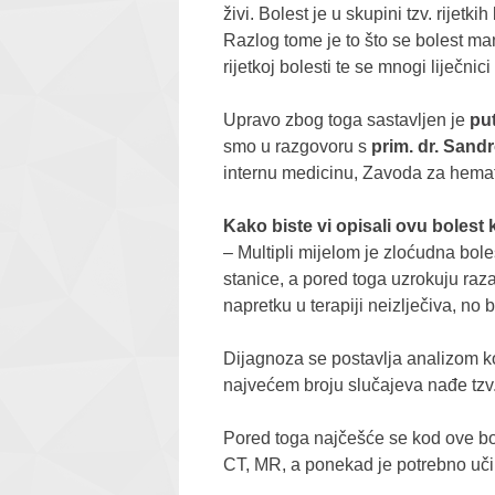
živi. Bolest je u skupini tzv. rijet
Razlog tome je to što se bolest man
rijetkoj bolesti te se mnogi liječni
Upravo zbog toga sastavljen je
pu
smo u razgovoru s
prim. dr. Sand
internu medicinu, Zavoda za hemat
Kako biste vi opisali ovu bolest
–​ Multipli mijelom je zloćudna bole
stanice, a pored toga uzrokuju raza
napretku u terapiji neizlječiva, no b
Dijagnoza se postavlja analizom k
najvećem broju slučajeva nađe tzv.
Pored toga najčešće se kod ove bol
CT, MR, a ponekad je potrebno učin