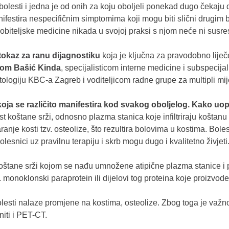
kih bolesti i jedna je od onih za koju oboljeli ponekad dugo čekaj
ifestira nespecifičnim simptomima koji mogu biti slični drugim b
ci obiteljske medicine nikada u svojoj praksi s njom neće ni susres
tokaz za ranu dijagnostiku
koja je ključna za pravodobno liječe
rom Bašić Kinda
, specijalisticom interne medicine i subspecija
ologiju KBC-a Zagreb i voditeljicom radne grupe za multipli m
 koja se različito manifestira kod svakog oboljelog. Kako uo
st koštane srži, odnosno plazma stanica koje infiltriraju koštanu
ranje kosti tzv. osteolize, što rezultira bolovima u kostima. Bol
olesnici uz pravilnu terapiju i skrb mogu dugo i kvalitetno živjeti
oštane srži kojom se nađu umnožene atipične plazma stanice i p
 monoklonski paraprotein ili dijelovi tog proteina koje proizvo
esti nalaze promjene na kostima, osteolize. Zbog toga je važno n
iti i PET-CT.