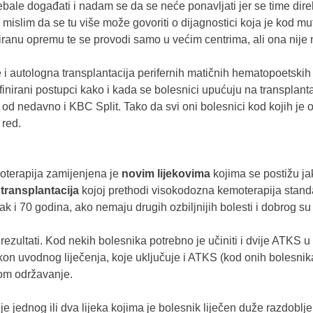
trebale događati i nadam se da se neće ponavljati jer se time dir
, mislim da se tu više može govoriti o dijagnostici koja je kod mu
ciranu opremu te se provodi samo u većim centrima, ali ona nije 
 i autologna transplantacija perifernih matičnih hematopoetskih
inirani postupci kako i kada se bolesnici upućuju na transplanta
od nedavno i KBC Split. Tako da svi oni bolesnici kod kojih je
 red.
oterapija zamijenjena je
novim lijekovima
kojima se postižu jak
transplantacija
kojoj prethodi visokodozna kemoterapija standa
čak i 70 godina, ako nemaju drugih ozbiljnijih bolesti i dobrog su
rezultati. Kod nekih bolesnika potrebno je učiniti i dvije ATKS u
akon uvodnog liječenja, koje uključuje i ATKS (kod onih bolesnik
tom održavanje.
jednog ili dva lijeka kojima je bolesnik liječen duže razdoblje