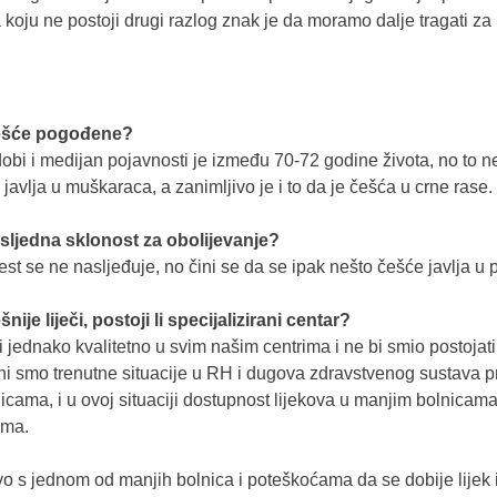
 koju ne postoji drugi razlog znak je da moramo dalje tragati z
češće pogođene?
e dobi i medijan pojavnosti je između 70-72 godine života, no to n
javlja u muškaraca, a zanimljivo je i to da je češća u crne rase.
 nasljedna sklonost za obolijevanje?
lest se ne nasljeđuje, no čini se da se ipak nešto češće javlja u 
je liječi, postoji li specijalizirani centar?
či jednako kvalitetno u svim našim centrima i ne bi smio postojat
esni smo trenutne situacije u RH i dugova zdravstvenog sustava
nicama, i u ovoj situaciji dostupnost lijekova u manjim bolnicama 
ima.
 s jednom od manjih bolnica i poteškoćama da se dobije lijek 