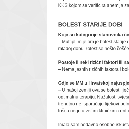
KKS kojom se verificira anemija za
BOLEST STARIJE DOBI
Koje su kategorije stanovnika 
–​ Multipli mijelom je bolest starij
mlađoj dobi. Bolest se nešto češće 
Postoje li neki rizični faktori ili
– Nema jasnih rizičnih faktora i bo
Gdje se MM u Hrvatskoj najuspješni
– U našoj zemlji ova se bolest lije
optimalnu terapiju. Nažalost, svj
trenutno ne isporučuju lijekovi bol
lošija nego u većim kliničkim centr
Imala sam nedavno osobno iskustvo