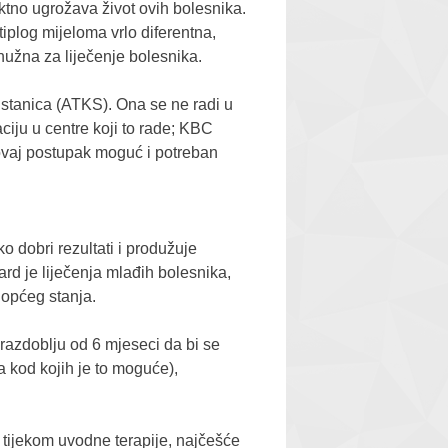
ektno ugrožava život ovih bolesnika.
tiplog mijeloma vrlo diferentna,
nužna za liječenje bolesnika.
 stanica (ATKS). Ona se ne radi u
ciju u centre koji to rade; KBC
 ovaj postupak moguć i potreban
o dobri rezultati i produžuje
rd je liječenja mlađih bolesnika,
 općeg stanja.
 razdoblju od 6 mjeseci da bi se
a kod kojih je to moguće),
 tijekom uvodne terapije, najčešće