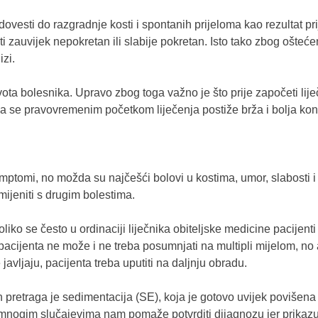
ovesti do razgradnje kosti i spontanih prijeloma kao rezultat pri
 zauvijek nepokretan ili slabije pokretan. Isto tako zbog ošteće
izi.
vota bolesnika. Upravo zbog toga važno je što prije započeti lije
da se pravovremenim početkom liječenja postiže brža i bolja kontr
 simptomi, no možda su najčešći bolovi u kostima, umor, slabosti
mijeniti s drugim bolestima.
liko se često u ordinaciji liječnika obiteljske medicine pacijenti
acijenta ne može i ne treba posumnjati na multipli mijelom, no 
javljaju, pacijenta treba uputiti na daljnju obradu.
ih pretraga je sedimentacija (SE), koja je gotovo uvijek povišena
nogim slučajevima nam pomaže potvrditi dijagnozu jer prikazu