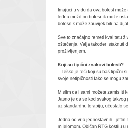
Imajući u vidu da ova bolest može d
leđnu moždinu bolesnik može ostati
bolesnik može zauvijek biti na dijal
Sve to značajno remeti kvalitetu ži
oštećenja. Valja također istaknuti 
preživljenjem.
Koji su tipični znakovi bolesti?
– Teško je reći koji su baš tipični
svoje netipičnosti lako se mogu za
Mislim da i sami možete zamisliti ko
Jasno je da se kod svakog takvog p
uz standardnu terapiju, učestalo se 
Jedna od vrlo jednostavnih i jeftin
mijelomom. Običan RTG kostiju u m