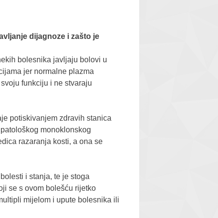
vljanje dijagnoze i zašto je
nekih bolesnika javljaju bolovi u
kcijama jer normalne plazma
svoju funkciju i ne stvaraju
je potiskivanjem zdravih stanica
m patološkog monoklonskog
edica razaranja kosti, a ona se
bolesti i stanja, te je stoga
i se s ovom bolešću rijetko
tipli mijelom i upute bolesnika ili