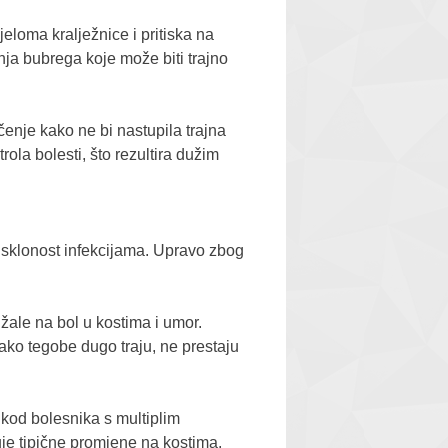
jeloma kralježnice i pritiska na
nja bubrega koje može biti trajno
čenje kako ne bi nastupila trajna
ola bolesti, što rezultira dužim
 i sklonost infekcijama. Upravo zbog
 žale na bol u kostima i umor.
ako tegobe dugo traju, ne prestaju
 kod bolesnika s multiplim
je tipične promjene na kostima.