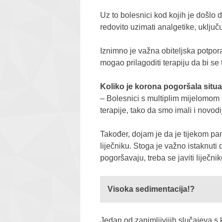
Uz to bolesnici kod kojih je došlo 
redovito uzimati analgetike, uključu
Iznimno je važna obiteljska potpora
mogao prilagoditi terapiju da bi se
Koliko je korona pogoršala situa
– Bolesnici s multiplim mijelomom 
terapije, tako da smo imali i novo
Također, dojam je da je tijekom pa
liječniku. Stoga je važno istaknuti
pogoršavaju, treba se javiti liječnik
Visoka sedimentacija!?
Jedan od zanimljivijih slučajeva s