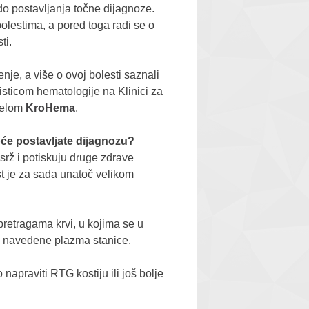
u do postavljanja točne dijagnoze.
olestima, a pored toga radi se o
ti.
nje, a više o ovoj bolesti saznali
listicom hematologije na Klinici za
ijelom
KroHema
.
pće postavljate dijagnozu?
 srž i potiskuju druge zdrave
est je za sada unatoč velikom
.
retragama krvi, u kojima se u
de navedene plazma stanice.
apraviti RTG kostiju ili još bolje