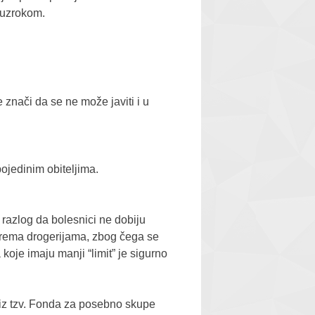
a uzrokom.
e znači da se ne može javiti i u
pojedinim obiteljima.
i razlog da bolesnici ne dobiju
 prema drogerijama, zbog čega se
koje imaju manji “limit” je sigurno
iz tzv. Fonda za posebno skupe