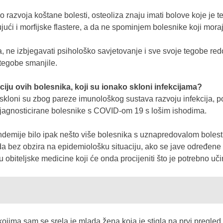
do razvoja koštane bolesti, osteoliza znaju imati bolove koje je 
jući i morfijske flastere, a da ne spominjem bolesnike koji moraju
, ne izbjegavati psihološko savjetovanje i sve svoje tegobe redovi
 tegobe smanjile.
ciju ovih bolesnika, koji su ionako skloni infekcijama?
skloni su zbog pareze imunološkog sustava razvoju infekcija, p
dijagnosticirane bolesnike s COVID-om 19 s lošim ishodima.
ndemije bilo ipak nešto više bolesnika s uznapredovalom bolesti
 da bez obzira na epidemiološku situaciju, ako se jave određene 
u obiteljske medicine koji će onda procijeniti što je potrebno učin
 kojima sam se srela je mlada žena koja je stigla na prvi pregl