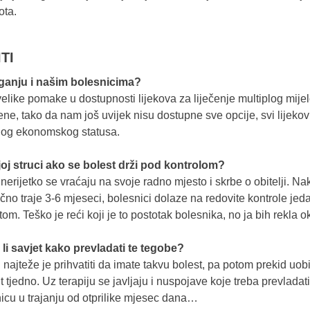
ota.
TI
aganju i našim bolesnicima?
like pomake u dostupnosti lijekova za liječenje multiplog mije
jene, tako da nam još uvijek nisu dostupne sve opcije, svi lijek
nog ekonomskog statusa.
ojoj struci ako se bolest drži pod kontrolom?
 nerijetko se vraćaju na svoje radno mjesto i skrbe o obitelji. 
čno traje 3-6 mjeseci, bolesnici dolaze na redovite kontrole jed
om. Teško je reći koji je to postotak bolesnika, no ja bih rekla o
e li savjet kako prevladati te tegobe?
 najteže je prihvatiti da imate takvu bolest, pa potom prekid uobi
tjedno. Uz terapiju se javljaju i nuspojave koje treba prevladati 
icu u trajanju od otprilike mjesec dana…