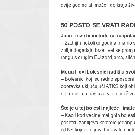
dvije godine ali može i do kraja živ
50 POSTO SE VRATI RADI
Jesu li sve te metode na raspol
– Zadnjih nekoliko godina imamo ve
zbilja događaju brze i velike prom
rangu s drugim EU zemljama, slič
Mogu li ovi bolesnici raditi u sv
– Bolesnici koji su ​radno sposobni
oporavka uključujući ATKS koji obi
ne remeti da nastave s ranijim život
Što je u toj bolesti najteže i imat
– Kao i kod većine malignih bolesti
početku zahtijeva kontrole jedanput 
ATKS koji zahtijeva boravak u boln