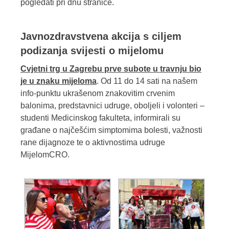
pogledati pri dnu stranice.
Javnozdravstvena akcija s ciljem
podizanja svijesti o mijelomu
Cvjetni trg u Zagrebu prve subote u travnju bio
je u znaku mijeloma
. Od 11 do 14 sati na našem
info-punktu ukrašenom znakovitim crvenim
balonima, predstavnici udruge, oboljeli i volonteri –
studenti Medicinskog fakulteta, informirali su
građane o najčešćim simptomima bolesti, važnosti
rane dijagnoze te o aktivnostima udruge
MijelomCRO.