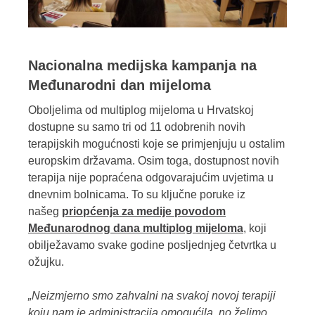
Nacionalna medijska kampanja na
Međunarodni dan mijeloma
Oboljelima od multiplog mijeloma u Hrvatskoj
dostupne su samo tri od 11 odobrenih novih
terapijskih mogućnosti koje se primjenjuju u ostalim
europskim državama. Osim toga, dostupnost novih
terapija nije popraćena odgovarajućim uvjetima u
dnevnim bolnicama. To su ključne poruke iz
našeg
priopćenja za medije povodom
Međunarodnog dana multiplog mijeloma
, koji
obilježavamo svake godine posljednjeg četvrtka u
ožujku.
„Neizmjerno smo zahvalni na svakoj novoj terapiji
koju nam je administracija omogućila, no želimo