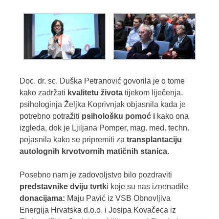
Doc. dr. sc. Duška Petranović govorila je o tome
kako zadržati
kvalitetu života
tijekom liječenja
,
psihologinja Željka Koprivnjak objasnila
kada je
potrebno potražiti
psihološku pomoć i
kako ona
izgleda
, dok je Ljiljana Pomper, mag. med. techn.
pojasnila
kako se pripremiti za
transplantaciju
autolognih
krvotvornih matičnih stanica
.
Posebno nam je zadovoljstvo bilo pozdraviti
predstavnike dviju tvrtk
i koje su nas iznenadile
donacijama:
Maju Pavić iz VSB Obnovljiva
Energija Hrvatska d.o.o. i Josipa Kovačeca iz