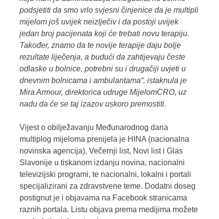
podsjetiti da smo vrlo svjesni činjenice da je multipli
mijelom još uvijek neizlječiv i da postoji uvijek
jedan broj pacijenata koji će trebati novu terapiju.
Također, znamo da te novije terapije daju bolje
rezultate liječenja, a budući da zahtijevaju česte
odlaske u bolnice, potrebni su i drugačiji uvjeti u
dnevnim bolnicama i ambulantama“, istaknula je
Mira Armour, direktorica udruge MijelomCRO, uz
nadu da će se taj izazov uskoro premostiti.
Vijest o obilježavanju Međunarodnog dana
multiplog mijeloma prenijela je HINA (nacionalna
novinska agencija), Večernji list, Novi list i Glas
Slavonije u tiskanom izdanju novina, nacionalni
televizijski programi, te nacionalni, lokalni i portali
specijalizirani za zdravstvene teme. Dodatni doseg
postignut je i objavama na Facebook stranicama
raznih portala. Listu objava prema medijima možete