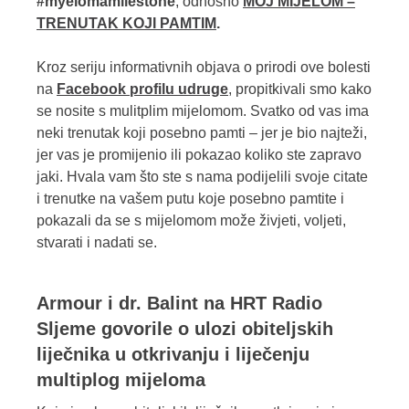
#myelomamilestone
, odnosno
MOJ MIJELOM –
TRENUTAK KOJI PAMTIM
.
Kroz seriju informativnih objava o prirodi ove bolesti
na
Facebook profilu udruge
, propitkivali smo kako
se nosite s mulitplim mijelomom. Svatko od vas ima
neki trenutak koji posebno pamti – jer je bio najteži,
jer vas je promijenio ili pokazao koliko ste zapravo
jaki.
Hvala vam što ste s nama podijelili svoje citate
i trenutke na vašem putu koje posebno pamtite i
pokazali da se s mijelomom može živjeti, voljeti,
stvarati i nadati se.
Armour i dr. Balint na HRT Radio
Sljeme govorile o ulozi obiteljskih
liječnika u otkrivanju i liječenju
multiplog mijeloma