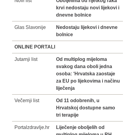
Novi list
Oboljelima od rijetkog raka
krvi nedostaju novi lijekovi i
dnevne bolnice
Glas Slavonije
Nedostaju lijekovi i dnevne
bolnice
ONLINE PORTALI
Jutarnji list
Od multiplog mijeloma
svakog dana oboli jedna
osoba: ‘Hrvatska zaostaje
za EU po lijekovima i načinu
liječenja
Večernji list
Od 11 odobrenih, u
Hrvatskoj dostupne samo
tri terapije
Portalzdravlje.hr
Liječenje oboljelih od
multiplog mijeloma u RH