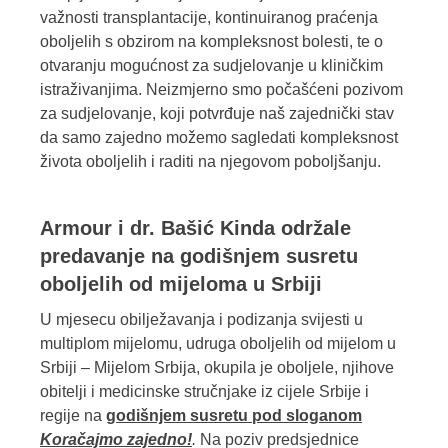
važnosti transplantacije, kontinuiranog praćenja
oboljelih s obzirom na kompleksnost bolesti, te o
otvaranju mogućnost za sudjelovanje u kliničkim
istraživanjima. Neizmjerno smo počašćeni pozivom
za sudjelovanje, koji potvrđuje naš zajednički stav
da samo zajedno možemo sagledati kompleksnost
života oboljelih i raditi na njegovom poboljšanju.
Armour i dr. Bašić Kinda održale
predavanje na godišnjem susretu
oboljelih od mijeloma u Srbiji
U mjesecu obilježavanja i podizanja svijesti u
multiplom mijelomu, udruga oboljelih od mijelom u
Srbiji – Mijelom Srbija, okupila je oboljele, njihove
obitelji i medicinske stručnjake iz cijele Srbije i
regije na
g
odišnjem susretu pod sloganom
Koračajmo zajedno!
.
Na poziv predsjednice