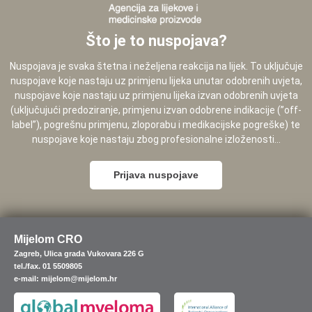
Što je to nuspojava?
Nuspojava je svaka štetna i neželjena reakcija na lijek. To uključuje
nuspojave koje nastaju uz primjenu lijeka unutar odobrenih uvjeta,
nuspojave koje nastaju uz primjenu lijeka izvan odobrenih uvjeta
(uključujući predoziranje, primjenu izvan odobrene indikacije (”off-
label”), pogrešnu primjenu, zloporabu i medikacijske pogreške) te
nuspojave koje nastaju zbog profesionalne izloženosti...
Prijava nuspojave
Mijelom CRO
Zagreb, Ulica grada Vukovara 226 G
tel./fax. 01 5509805
e-mail: mijelom@mijelom.hr