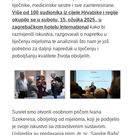
liječnike, medicinske sestre i sve zainteresirane.
Više od 100 sudionika iz cijele Hrvatske i regije
okupilo se u subotu, 15. ožujka 2025., u
zagrebačkom hotelu International
kako bi
razmijenili iskustva, razgovarali o napretku u
liječenju mijeloma te analizirali što nam je još
potrebno za daljnji napredak u liječenju i
poboljšanju kvalitete života oboljelih.
Susret smo otvorili osobnom pričom Ivana
Szekeresa, oboljelog od mijeloma, koji je podijelio
je svoje iskustvo sa zdravstvenim sustavom.
Uslijedila su predavanja prim. dr. sc. Sandre Bašić