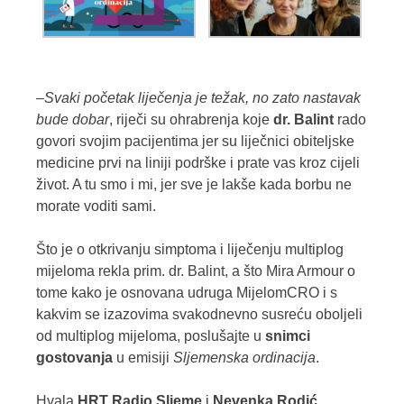
–
Svaki početak liječenja je težak, no zato nastavak
bude dobar
, riječi su ohrabrenja koje
dr. Balint
rado
govori svojim pacijentima jer su liječnici obiteljske
medicine prvi na liniji podrške i prate vas kroz cijeli
život. A tu smo i mi, jer sve je lakše kada borbu ne
morate voditi sami.
Što je o otkrivanju simptoma i liječenju multiplog
mijeloma rekla prim. dr. Balint, a što Mira Armour o
tome kako je osnovana udruga MijelomCRO i s
kakvim se izazovima svakodnevno susreću oboljeli
od multiplog mijeloma, poslušajte u
snimci
gostovanja
u emisiji
Sljemenska ordinacija
.
Hvala
HRT Radio Sljeme
i
Nevenka Rodić