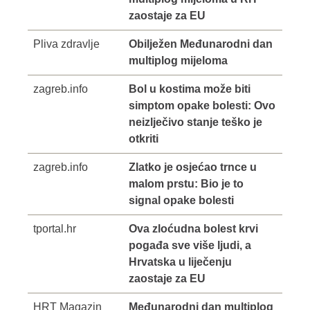
zaostaje za EU
Pliva zdravlje
Obilježen Međunarodni dan
multiplog mijeloma
zagreb.info
Bol u kostima može biti
simptom opake bolesti: Ovo
neizlječivo stanje teško je
otkriti
zagreb.info
Zlatko je osjećao trnce u
malom prstu: Bio je to
signal opake bolesti
tportal.hr
Ova zloćudna bolest krvi
pogađa sve više ljudi, a
Hrvatska u liječenju
zaostaje za EU
HRT Magazin
Međunarodni dan multiplog