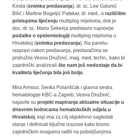
Kinda (
snimka predavanja
), dr. sc. Lee Galunić
Bilić i Martine Bogeljić Patekar, dr. med., o
različitim
pristupima liječenju
multiplog mijeloma
, dok je
doc. dr. sc. Mario Šekerija predstavio
najnovije
podatke o
epidemiologiji
multiplog mijeloma u
Hrvatskoj (
snimka predavanja
)
. Na panelu-
raspravi nakon predavanja, predavačima se
pridružila Vesna Družinić, mag. med. techn., kako bi
zajednički analizirali
što nam još nedostaje da bi
kvaliteta liječenja bila još bolja
.
Mira Armour, Senka Polanšćak i glavna sestra
hematologije KBC-a Zagreb, Vesna Družinić,
najavile su
projekt mapiranja aktualne situacije u
dnevnim bolnicama hematoloških odjela u
Hrvatskoj
, koji ima za cilj objektivno sagledati
stanje i definirati ključne izazove kako bismo
zajedničkim snagama radili na poboljšanjima.