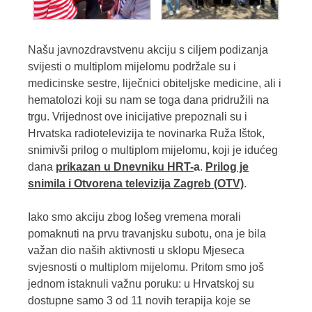
Našu javnozdravstvenu akciju s ciljem podizanja
svijesti o multiplom mijelomu podržale su i
medicinske sestre, liječnici obiteljske medicine, ali i
hematolozi koji su nam se toga dana pridružili na
trgu. Vrijednost ove inicijative prepoznali su i
Hrvatska radiotelevizija te novinarka Ruža Ištok,
snimivši prilog o multiplom mijelomu, koji je idućeg
dana
prikazan u Dnevniku HRT-
a
.
Prilog je
snimila i Otvorena televizija Zagreb (OTV)
.
Iako smo akciju zbog lošeg vremena morali
pomaknuti na prvu travanjsku subotu, ona je bila
važan dio naših aktivnosti u sklopu Mjeseca
svjesnosti o multiplom mijelomu. Pritom smo još
jednom istaknuli važnu poruku: u Hrvatskoj su
dostupne samo 3 od 11 novih terapija koje se