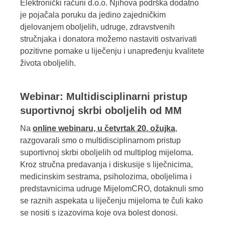
Elektronički računi d.o.o. Njihova podrška dodatno
je pojačala poruku da jedino zajedničkim
djelovanjem oboljelih, udruge, zdravstvenih
stručnjaka i donatora možemo nastaviti ostvarivati
pozitivne pomake u liječenju i unapređenju kvalitete
života oboljelih.
Webinar: Multidisciplinarni pristup
suportivnoj skrbi oboljelih od MM
Na
online webinaru, u četvrtak 20. ožujka
,
razgovarali smo o multidisciplinarnom pristup
suportivnoj skrbi oboljelih od multiplog mijeloma.
Kroz stručna predavanja i diskusije s liječnicima,
medicinskim sestrama, psiholozima, oboljelima i
predstavnicima udruge MijelomCRO, dotaknuli smo
se raznih aspekata u liječenju mijeloma te čuli kako
se nositi s izazovima koje ova bolest donosi.