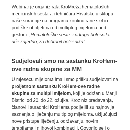
Webinar je organizirala KroMreža hematoloških
medicinskih sestara i tehničara Hrvatske u sklopu
naše suradnje na programu kontinuirane skrbi i
podrške oboljelima od multiplog mijeloma pod
geslom:
„Hematološke sestre i udruga bolesnika
uče zajedno, za dobrobit bolesnika”.
Sudjelovali smo na sastanku KroHem-
ove radna skupine za MM
U mjesecu mijeloma imali smo priliku sudjelovati na
proljetnom sastanku KroHem-ove radne
skupine za multipli mijelom
, koji je održan u Mariji
Bistrici od 20. do 22. ožujka.
Kroz niz predavanja,
članovi i suradnici KroHema podijelili su najnovija
saznanja o liječenju multiplog mijeloma, uključujući
nove pristupe liječenju, održavanju, novim
terapijama i njihovoj kombinaciji. Govorilo se i o