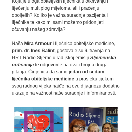
Koja je uloga obiteljskih liječnika u otkrivanju i
liječenju multiplog mijeloma, ali i praćenju
oboljelih? Koliko je važna suradnja pacijenta i
liječnika te kako mi sami možemo pridonijeti
očuvanju našeg zdravlja?
Naša
Mira Armour
i liječnica obiteljske medicine,
prim. dr. Ines Balint
, gostovale su 9. travnja na
HRT Radio Sljeme u radijskoj emisiji
Sljemenska
ordinacija
te odgovorile na ova i brojna druga
pitanja. Činjenica da samo
jedan od sedam
liječnika obiteljske medicine
u prosjeku tijekom
svog radnog vijeka naiđe na ovu dijagnozu dodatno
ukazuje na važnost naše suradnje i informiranosti.