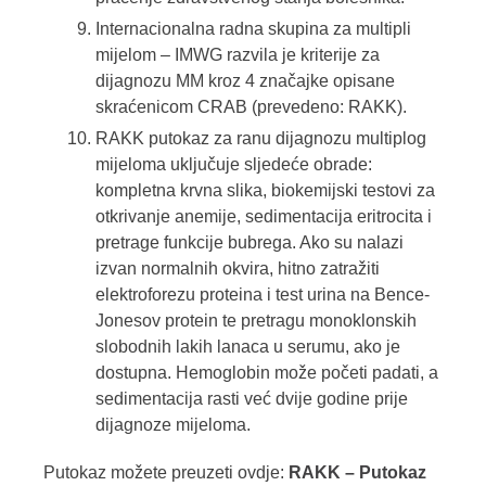
Internacionalna radna skupina za multipli
mijelom – IMWG razvila je kriterije za
dijagnozu MM kroz 4 značajke opisane
skraćenicom CRAB (prevedeno: RAKK).
RAKK putokaz za ranu dijagnozu multiplog
mijeloma uključuje sljedeće obrade:
kompletna krvna slika, biokemijski testovi za
otkrivanje anemije, sedimentacija eritrocita i
pretrage funkcije bubrega. Ako su nalazi
izvan normalnih okvira, hitno zatražiti
elektroforezu proteina i test urina na Bence-
Jonesov protein te pretragu monoklonskih
slobodnih lakih lanaca u serumu, ako je
dostupna. Hemoglobin može početi padati, a
sedimentacija rasti već dvije godine prije
dijagnoze mijeloma.
Putokaz možete preuzeti ovdje:
RAKK – Putokaz