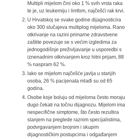
Multipli mijelom čini oko 1 % svih vrsta raka
te je, uz leukemiju i limfom, najčešći rak krvi.
U Hrvatskoj se svake godine dijagnosticira
oko 300 slučajeva multiplog mijeloma. Rano
otkrivanje na razini primarne zdravstvene
zaštite povezuje se s većim izgledima za
jednogodišnje preživljavanje u usporedbi s
iznenadnim otkrivanjem kroz hitni prijam, 88
% naspram 62 %.
Iako se mijelom najčešće javlja u starijih
osoba, 26 % pacijenata mlađi su od 65
godina.
Osobe koje boluju od mijeloma često moraju
dugo čekati na točnu dijagnozu. Mijelom ima
nespecifične simptome, što često rezultira
slanjem na preglede raznim specijalistima,
podvrgavanjem brojnim i skupim
dijagnostičkim postupcima i odgađanjem