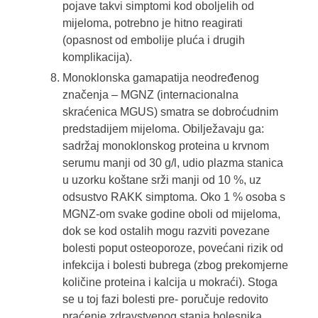
pojave takvi simptomi kod oboljelih od
mijeloma, potrebno je hitno reagirati
(opasnost od embolije pluća i drugih
komplikacija).
Monoklonska gamapatija neodređenog
značenja – MGNZ (internacionalna
skraćenica MGUS) smatra se dobroćudnim
predstadijem mijeloma. Obilježavaju ga:
sadržaj monoklonskog proteina u krvnom
serumu manji od 30 g/l, udio plazma stanica
u uzorku koštane srži manji od 10 %, uz
odsustvo RAKK simptoma. Oko 1 % osoba s
MGNZ-om svake godine oboli od mijeloma,
dok se kod ostalih mogu razviti povezane
bolesti poput osteoporoze, povećani rizik od
infekcija i bolesti bubrega (zbog prekomjerne
količine proteina i kalcija u mokraći). Stoga
se u toj fazi bolesti pre- poručuje redovito
praćenje zdravstvenog stanja bolesnika.