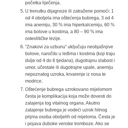
početka liječenja.
U trenutku dijagnoze ili zatražene pomoći: 1
od 4 oboljela ima oštećenja bubrega, 3 od 4
ima anemiju, 30 % ima hiperkalcemiju, 60 %
ima bolove u kostima, a 80 – 90 % ima
osteolitičke lezije.
“Znakovi za uzbunu“ uključuju neobjašnjive
bolove, naročito u leđima i kostima (koji traju
dulje od 4 do 6 tjedana), dugotrajnu slabost i
umor, učestale ili dugotrajne upale, anemiju
nepoznatog uzroka, krvarenje iz nosa te
modrice.
Oštećenje bubrega uzrokovano mijelomom
česta je komplikacija koja može dovesti do
zatajenja tog vitalnog organa. Akutno
zatajenje bubrega je vodeći uzrok hitnog
prijma osoba oboljelih od mijeloma. Česta je
i pojava duboke venske tromboze. Ako se