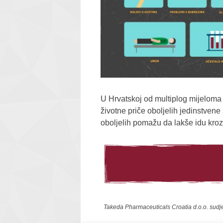
U Hrvatskoj od multiplog mijeloma b
životne priče oboljelih jedinstvene 
oboljelih pomažu da lakše idu kroz 
Takeda Pharmaceuticals Croatia d.o.o. sudje