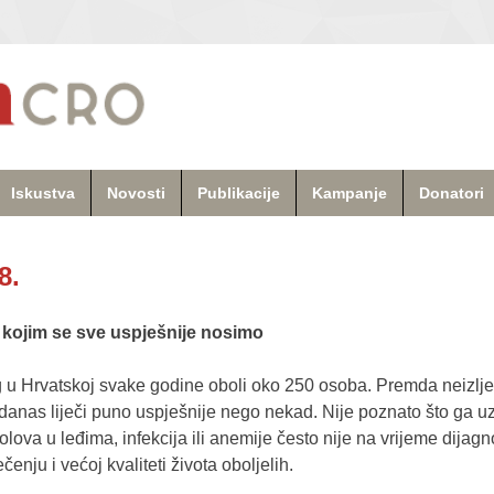
Iskustva
Novosti
Publikacije
Kampanje
Donatori
8.
 s kojim se sve uspješnije nosimo
eg u Hrvatskoj svake godine oboli oko 250 osoba. Premda neizlje
anas liječi puno uspješnije nego nekad. Nije poznato što ga uz
ova u leđima, infekcija ili anemije često nije na vrijeme dijagn
čenju i većoj kvaliteti života oboljelih.