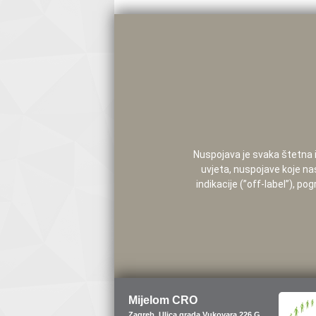
Nuspojava je svaka štetna i 
uvjeta, nuspojave koje na
indikacije (”off-label”), 
Mijelom CRO
Zagreb, Ulica grada Vukovara 226 G