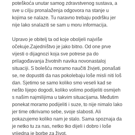
poteškoća unutar samog zdravstvenog sustava, a
sve u cilju pronalaženja odgovora na stanje u
kojima se nalaze. Tu naravno trebaju podršku jer
nije lako snalaziti se sam u moru informacija.
Upravo je obitelj ta od koje oboljeli najviše
očekuje.Zajedništvo je jako bitno. Od one prve
vijesti o dijagnozi koja sve potrese pa do
prilagođavanja životnih navika novonastaloj
situaciji. S bolešću moramo naučiti živjeti, ponašati
se, ne dopustiti da nas pokolebaju loše misli niti loš
dan. Sjetimo se samo koliko smo veseli kad se
nešto lijepo dogodi, koliko volimo podijeliti osmijeh
s našim najmilijima u takvim situacijama. Međutim
ponekat moramo podijeliti i suze, to nije nimalo lako
jer time otkrivamo sebe, svoje slabosti. Ali
pokazujemo koliko nam je stalo. Sama spoznaja da
je netko tu za nas, netko tko dijeli i dobro i loše
vrijedna je borbe za život.