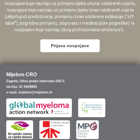
nuspojave koje nastaju uz primjenu lijeka unutar odobrenih uvjeta,
nuspojave koje nastaju uz primjenu lijeka izvan odobrenih uvjeta
(uključujući predoziranje, primjenu izvan odobrene indikacije (”off-
label”), pogrešnu primjenu, zloporabu i medikacijske pogreške) te
nuspojave koje nastaju zbog profesionalne izloženosti...
Prijava nuspojave
Mijelom CRO
Zagreb, Ulica grada Vukovara 226 G
tel./fax. 01 5509805
e-mail: mijelom@mijelom.hr