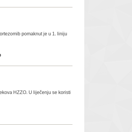
ortezomib pomaknut je u 1. liniju
b
ijekova HZZO. U liječenju se koristi