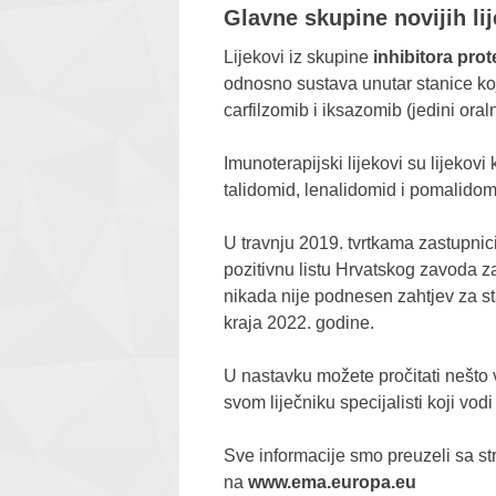
Glavne skupine novijih lij
Lijekovi iz skupine
inhibitora pr
odnosno sustava unutar stanice koj
carfilzomib i iksazomib (jedini oraln
Imunoterapijski lijekovi su lijekov
talidomid, lenalidomid i pomalido
U travnju 2019. tvrtkama zastupnic
pozitivnu listu Hrvatskog zavoda z
nikada nije podnesen zahtjev za st
kraja 2022. godine.
U nastavku možete pročitati nešto 
svom liječniku specijalisti koji vodi
Sve informacije smo preuzeli sa s
na
www.ema.europa.eu