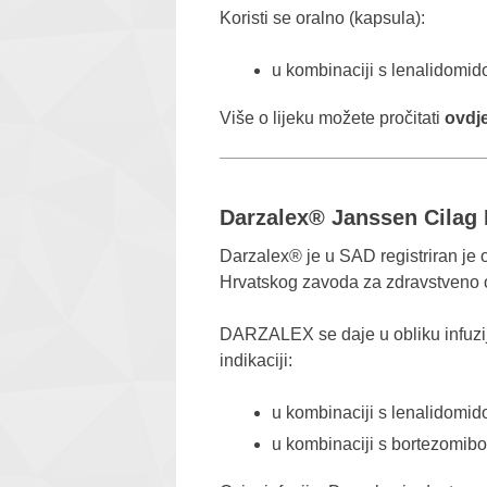
Koristi se oralno (kapsula):
u kombinaciji s lenalidomi
Više o lijeku možete pročitati
ovdj
Darzalex® Janssen Cilag 
Darzalex® je u SAD registriran je od
Hrvatskog zavoda za zdravstveno osi
DARZALEX se daje u obliku infuzije
indikaciji:
u kombinaciji s lenalidomid
u kombinaciji s bortezomi