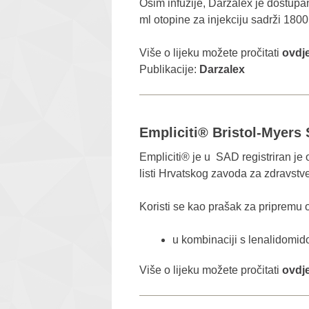
Osim infuzije, Darzalex je dostupa
ml otopine za injekciju sadrži 1
Više o lijeku možete pročitati
ovdj
Publikacije:
Darzalex
Empliciti® Bristol-Myers
Empliciti® je u SAD registriran je o
listi Hrvatskog zavoda za zdravstv
Koristi se kao prašak za pripremu o
u kombinaciji s lenalidomi
Više o lijeku možete pročitati
ovdj