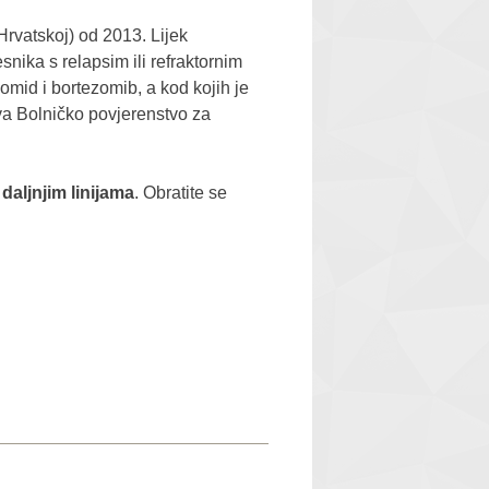
Hrvatskoj) od 2013. Lijek
esnika s relapsim ili refraktornim
idomid i bortezomib, a kod kojih je
va Bolničko povjerenstvo za
i
daljnjim linijama
. Obratite se