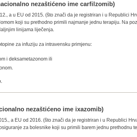
acionalno nezaštićeno ime carfilzomib)
2., a u EU od 2015. (što znači da je registriran i u Republici Hrva
lomom koji su prethodno primili najmanje jednu terapiju. Na pozi
ljnjim linijama lije
čenja.
topine za infuziju za intravensku primjenu:
dom i deksametazonom ili
zonom.
e
.
cionalno nezaštićeno ime ixazomib)
5., a EU od 2016. (što znači da je registriran i u Republici Hrvats
iguranje za bolesnike koji su primili barem jednu prethodnu te