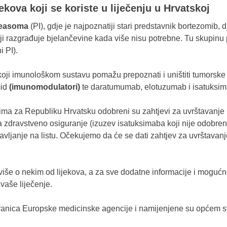
ekova koji se koriste u liječenju u Hrvatskoj
oteasoma
(PI), gdje je najpoznatiji stari predstavnik bortezomib,
i razgrađuje bjelančevine kada više nisu potrebne. Tu skupinu p
i PI).
i koji imunološkom sustavu pomažu prepoznati i uništiti tumorske 
mid
(imunomodulatori)
te daratumumab, elotuzumab i isatuksi
ima za Republiku Hrvatsku odobreni su zahtjevi za uvrštavanje 
a zdravstveno osiguranje (izuzev isatuksimaba koji nije odobren)
avljanje na listu. Očekujemo da će se dati zahtjev za uvrštavan
više o nekim od lijekova, a za sve dodatne informacije i mogućno
 vaše liječenje.
tranica Europske medicinske agencije i namijenjene su općem s