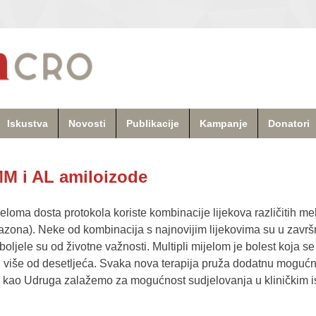
Iskustva
Novosti
Publikacije
Kampanje
Donatori
 MM i AL amiloizode
jeloma dosta protokola koriste kombinacije lijekova različitih m
zona). Neke od kombinacija s najnovijim lijekovima su u završn
oljele su od životne važnosti. Multipli mijelom je bolest koja se
 i više od desetljeća. Svaka nova terapija pruža dodatnu mogućno
se kao Udruga zalažemo za mogućnost sudjelovanja u kliničkim i