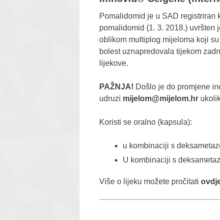
Pomalidomid je u SAD registriran k
pomalidomid (1. 3. 2018.) uvršten je
oblikom multiplog mijeloma koji su p
bolest uznapredovala tijekom zadn
lijekove.
PAŽNJA!
Došlo je do promjene indi
udruzi
mijelom@mijelom.hr
ukolik
Koristi se oralno (kapsula):
u kombinaciji s deksameta
U kombinaciji s deksameta
Više o lijeku možete pročitati
ovdje