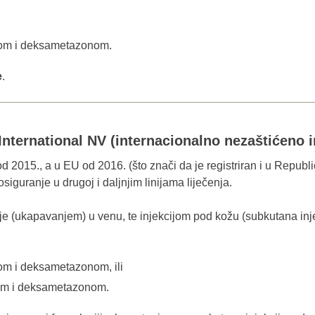
dom i deksametazonom.
e
.
International NV (internacionalno nezaštićen
 2015., a u EU od 2016. (što znači da je registriran i u Republici
guranje u drugoj i daljnjim linijama liječenja.
 (ukapavanjem) u venu, te injekcijom pod kožu (subkutana inje
om i deksametazonom, ili
bom i deksametazonom.