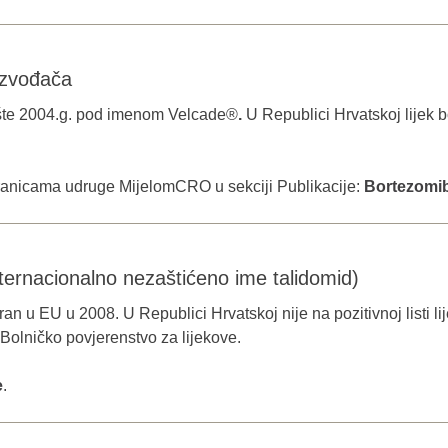
izvođača
ržište 2004.g. pod imenom Velcade®
.
U Republici Hrvatskoj lijek b
stranicama udruge MijelomCRO u sekciji Publikacije:
Bortezomi
ternacionalno nezaštićeno ime talidomid)
ran u EU u 2008. U Republici Hrvatskoj nije na pozitivnoj listi l
 Bolničko povjerenstvo za lijekove.
e
.