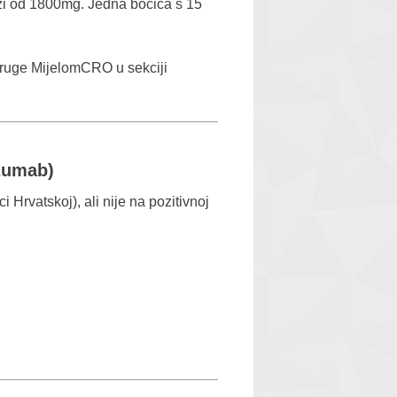
dozi od 1800mg. Jedna bočica s 15
udruge MijelomCRO u sekciji
uzumab)
i Hrvatskoj), ali nije na pozitivnoj