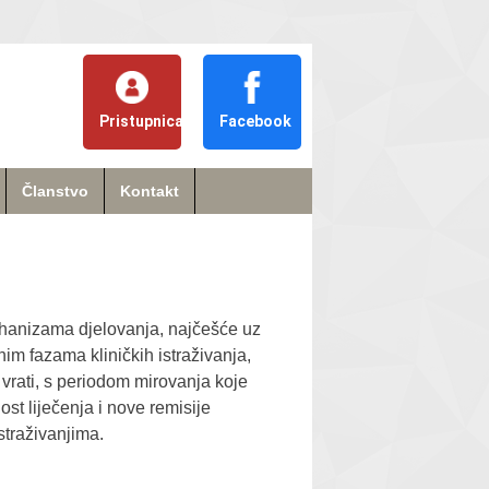
Pristupnica
Facebook
Članstvo
Kontakt
ehanizama djelovanja, naj
češće
uz
im fazama kliničkih istraživanja,
 vrati, s periodom mirovanja koje
st liječenja i nove remisije
straživanjima.