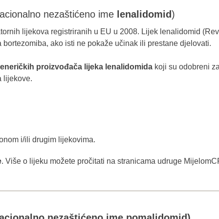
nacionalno nezaštićeno ime
lenalidomid
)
ih lijekova registriranih u EU u 2008. Lijek lenalidomid (Revlimi
a bortezomiba, ako isti ne pokaže učinak ili prestane djelovati.
eneričkih proizvođača lijeka lenalidomida
koji su odobreni za
 lijekove.
nom i/ili drugim lijekovima.
e
. Više o lijeku možete pročitati na stranicama udruge MijelomCR
nacionalno nezaštićeno ime pomalidomid)