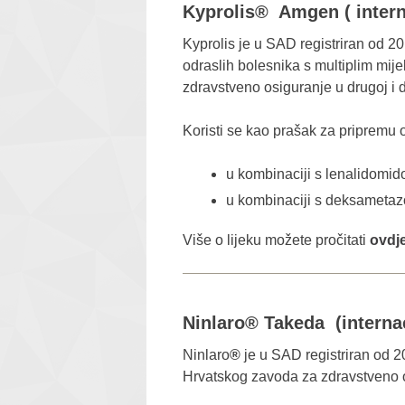
Kyprolis® Amgen ( intern
Kyprolis je u SAD registriran od 201
odraslih bolesnika s multiplim mije
zdravstveno osiguranje u drugoj i da
Koristi se kao prašak za pripremu o
u kombinaciji s lenalidomi
u kombinaciji s deksameta
Više o lijeku možete pročitati
ovdj
Ninlaro® Takeda (interna
Ninlaro
®
je u SAD registriran od 201
Hrvatskog zavoda za zdravstveno os