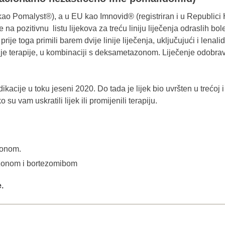
ao Pomalyst®), a u EU kao Imnovid® (registriran i u Republici 
 na pozitivnu listu lijekova za treću liniju liječenja odraslih bol
rije toga primili barem dvije linije liječenja, uključujući i lenal
je terapije, u kombinaciji s deksametazonom. Liječenje odobra
kacije u toku jeseni 2020. Do tada je lijek bio uvršten u trećoj 
o su vam uskratili lijek ili promijenili terapiju.
zonom.
zonom i bortezomibom
.