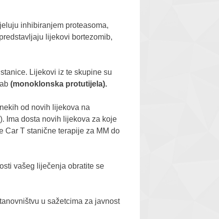
 djeluju inhibiranjem proteasoma,
redstavljaju lijekovi bortezomib,
stanice. Lijekovi iz te skupine su
mab
(monoklonska protutijela).
nekih od novih lijekova na
. Ima dosta novih lijekova za koje
je Car T stanične terapije za MM do
sti vašeg liječenja obratite se
tanovništvu u sažetcima za javnost