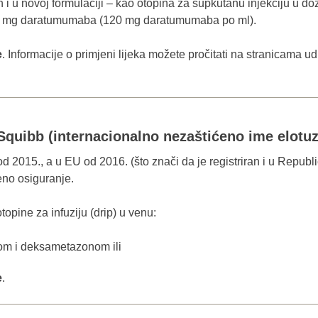
n i u novoj formulaciji – kao otopina za supkutanu injekciju u 
800 mg daratumumaba (120 mg daratumumaba po ml).
e
. Informacije o primjeni lijeka možete pročitati na stranicama 
 Squibb (internacionalno nezaštićeno ime elot
d 2015., a u EU od 2016. (što znači da je registriran i u Republic
eno osiguranje.
topine za infuziju (drip) u venu:
dom i deksametazonom ili
e
.