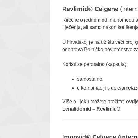
Revlimid® Celgene
(inter
Riječ je o jednom od imunomodulatorn
liječenja, ali samo nakon korištenj
U Hrvatskoj je na tržištu veći broj
g
odobrava Bolničko povjerenstvo za
Koristi se peroralno (kapsula):
samostalno,
u kombinaciji s deksametazo
Više o lijeku možete pročitati
ovdj
Lenalidomid – Revlimid®
Imnovid® Celgene (inter