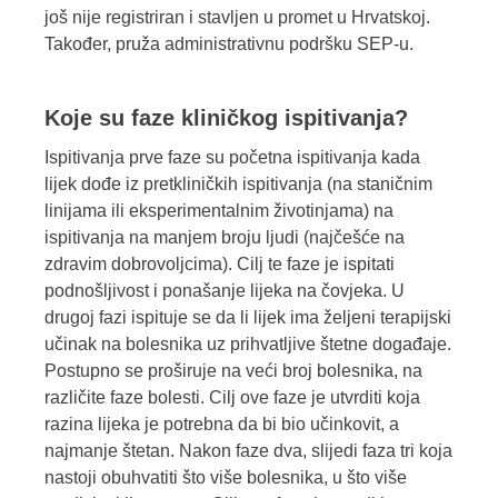
još nije registriran i stavljen u promet u Hrvatskoj.
Također, pruža administrativnu podršku SEP-u.
Koje su faze kliničkog ispitivanja?
Ispitivanja prve faze su početna ispitivanja kada
lijek dođe iz pretkliničkih ispitivanja (na staničnim
linijama ili eksperimentalnim životinjama) na
ispitivanja na manjem broju ljudi (najčešće na
zdravim dobrovoljcima). Cilj te faze je ispitati
podnošljivost i ponašanje lijeka na čovjeka. U
drugoj fazi ispituje se da li lijek ima željeni terapijski
učinak na bolesnika uz prihvatljive štetne događaje.
Postupno se proširuje na veći broj bolesnika, na
različite faze bolesti. Cilj ove faze je utvrditi koja
razina lijeka je potrebna da bi bio učinkovit, a
najmanje štetan. Nakon faze dva, slijedi faza tri koja
nastoji obuhvatiti što više bolesnika, u što više