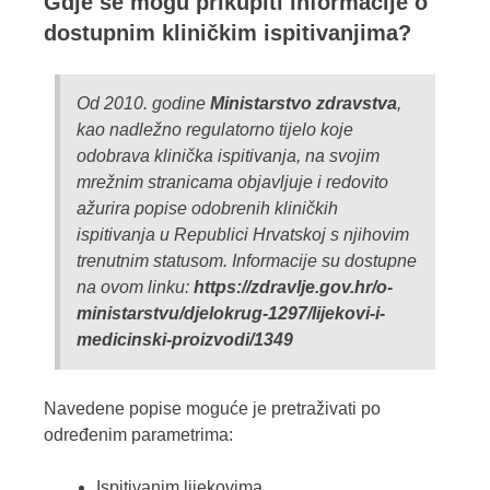
Gdje se mogu prikupiti informacije o
dostupnim kliničkim ispitivanjima?
Od 2010. godine
Ministarstvo zdravstva
,
kao nadležno regulatorno tijelo koje
odobrava klinička ispitivanja, na svojim
mrežnim stranicama objavljuje i redovito
ažurira popise odobrenih kliničkih
ispitivanja u Republici Hrvatskoj s njihovim
trenutnim statusom. Informacije su dostupne
na ovom linku:
https://zdravlje.gov.hr/o-
ministarstvu/djelokrug-1297/lijekovi-i-
medicinski-proizvodi/1349
Navedene popise moguće je pretraživati po
određenim parametrima:
Ispitivanim lijekovima