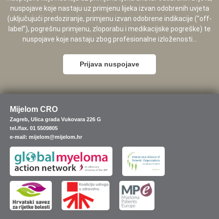
nuspojave koje nastaju uz primjenu lijeka izvan odobrenih uvjeta
(uključujući predoziranje, primjenu izvan odobrene indikacije (”off-
label”), pogrešnu primjenu, zloporabu i medikacijske pogreške) te
nuspojave koje nastaju zbog profesionalne izloženosti...
Prijava nuspojave
Mijelom CRO
Zagreb, Ulica grada Vukovara 226 G
tel./fax. 01 5509805
e-mail: mijelom@mijelom.hr