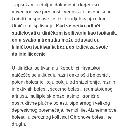
– opsežan i detaljan dokument u kojem su
navedene sve prednosti, nedostaci, potencijalne
koristi i nuspojave, te rizici sudjelovanja u tom
kliničkom ispitivanju.
Kad se netko odluči
sudjelovati u kliničkom ispitivanju kao ispitanik,
on u svakom trenutku može odustati od
kliničkog ispitivanja bez posljedica za svoje
daljnje liječenje
.
U klinička ispitivanja u Republici Hrvatskoj
najčešće se uključuju razni onkološki bolesnici,
potom bolesnici koju boluju od shizofrenije, raznih
infektivnih bolesti, šećerne bolesti, reumatoidnog
artritisa, multiple skleroze, astme, kronične
opstruktivne plućne bolesti, bipolarnog i velikog
depresivnog poremećaja, hemofilije, Alzheimerove
bolesti, ulceroznog kolitisa i Chronove bolesti, te
drugih.