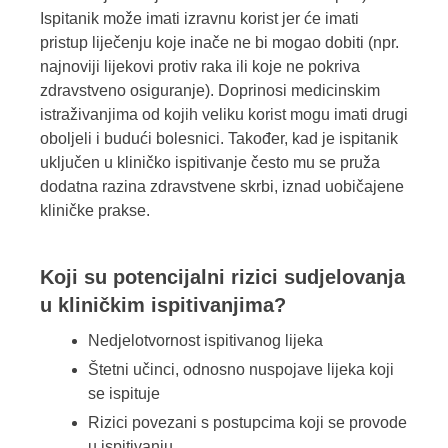
Ispitanik može imati izravnu korist jer će imati
pristup liječenju koje inače ne bi mogao dobiti (npr.
najnoviji lijekovi protiv raka ili koje ne pokriva
zdravstveno osiguranje). Doprinosi medicinskim
istraživanjima od kojih veliku korist mogu imati drugi
oboljeli i budući bolesnici. Također, kad je ispitanik
uključen u kliničko ispitivanje često mu se pruža
dodatna razina zdravstvene skrbi, iznad uobičajene
kliničke prakse.
Koji su potencijalni rizici sudjelovanja
u kliničkim ispitivanjima?
Nedjelotvornost ispitivanog lijeka
Štetni učinci, odnosno nuspojave lijeka koji
se ispituje
Rizici povezani s postupcima koji se provode
u ispitivanju