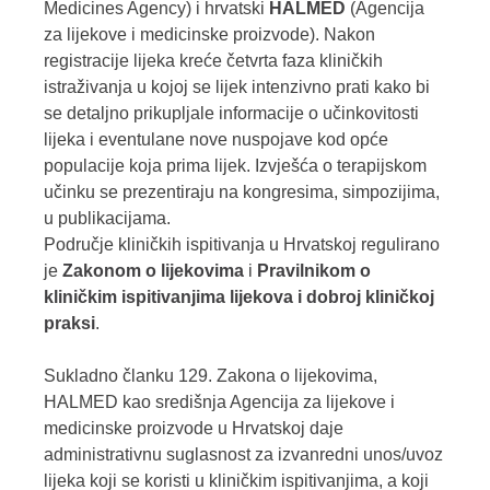
Medicines Agency) i hrvatski
HALMED
(Agencija
za lijekove i medicinske proizvode). Nakon
registracije lijeka kreće četvrta faza kliničkih
istraživanja u kojoj se lijek intenzivno prati kako bi
se detaljno prikupljale informacije o učinkovitosti
lijeka i eventulane nove nuspojave kod opće
populacije koja prima lijek. Izvješća o terapijskom
učinku se prezentiraju na kongresima, simpozijima,
u publikacijama.
Područje kliničkih ispitivanja u Hrvatskoj regulirano
je
Zakonom o lijekovima
i
Pravilnikom o
kliničkim ispitivanjima lijekova i dobroj kliničkoj
praksi
.
Sukladno članku 129. Zakona o lijekovima,
HALMED kao središnja Agencija za lijekove i
medicinske proizvode u Hrvatskoj daje
administrativnu suglasnost za izvanredni unos/uvoz
lijeka koji se koristi u kliničkim ispitivanjima, a koji