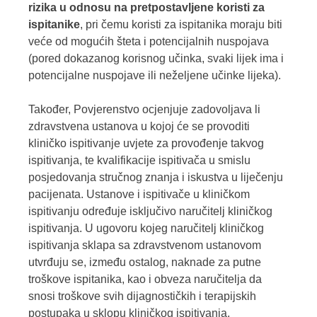
rizika u odnosu na pretpostavljene koristi za
ispitanike
, pri čemu koristi za ispitanika moraju biti
veće od mogućih šteta i potencijalnih nuspojava
(pored dokazanog korisnog učinka, svaki lijek ima i
potencijalne nuspojave ili neželjene učinke lijeka).
Također, Povjerenstvo ocjenjuje zadovoljava li
zdravstvena ustanova u kojoj će se provoditi
kliničko ispitivanje uvjete za provođenje takvog
ispitivanja, te kvalifikacije ispitivača u smislu
posjedovanja stručnog znanja i iskustva u liječenju
pacijenata. Ustanove i ispitivače u kliničkom
ispitivanju određuje isključivo naručitelj kliničkog
ispitivanja. U ugovoru kojeg naručitelj kliničkog
ispitivanja sklapa sa zdravstvenom ustanovom
utvrđuju se, između ostalog, naknade za putne
troškove ispitanika, kao i obveza naručitelja da
snosi troškove svih dijagnostičkih i terapijskih
postupaka u sklopu kliničkog ispitivanja.