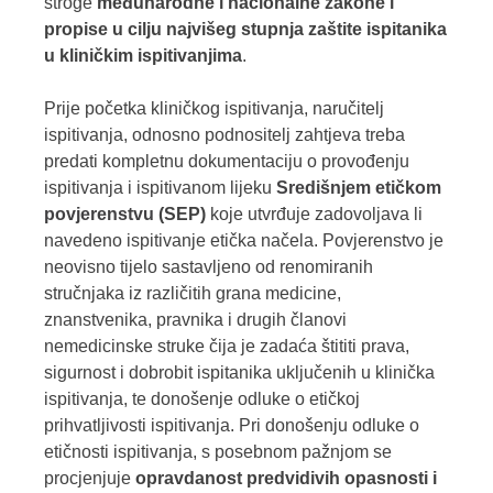
stroge
međunarodne i nacionalne zakone i
propise u cilju najvišeg stupnja zaštite ispitanika
u kliničkim ispitivanjima
.
Prije početka kliničkog ispitivanja, naručitelj
ispitivanja, odnosno podnositelj zahtjeva treba
predati kompletnu dokumentaciju o provođenju
ispitivanja i ispitivanom lijeku
Središnjem etičkom
povjerenstvu
(SEP)
koje utvrđuje zadovoljava li
navedeno ispitivanje etička načela. Povjerenstvo je
neovisno tijelo sastavljeno od renomiranih
stručnjaka iz različitih grana medicine,
znanstvenika, pravnika i drugih članovi
nemedicinske struke čija je zadaća štititi prava,
sigurnost i dobrobit ispitanika uključenih u klinička
ispitivanja, te donošenje odluke o etičkoj
prihvatljivosti ispitivanja. Pri donošenju odluke o
etičnosti ispitivanja, s posebnom pažnjom se
procjenjuje
opravdanost predvidivih opasnosti i