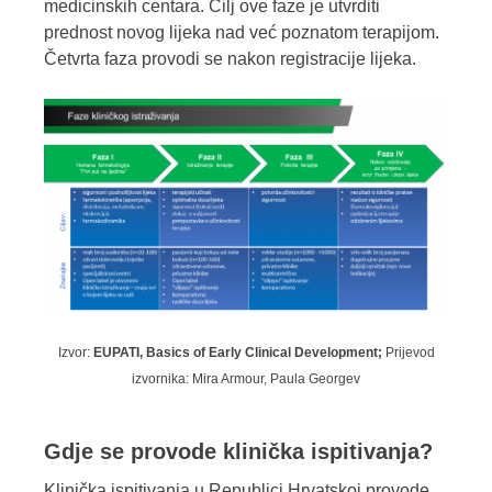
medicinskih centara. Cilj ove faze je utvrditi
prednost novog lijeka nad već poznatom terapijom.
Četvrta faza provodi se nakon registracije lijeka.
Izvor:
EUPATI, Basics of Early Clinical Development;
Prijevod
izvornika: Mira Armour, Paula Georgev
Gdje se provode klinička ispitivanja?
Klinička ispitivanja u Republici Hrvatskoj provode