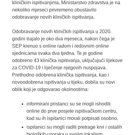
kliničkim ispitivanjima, Ministarstvo zdravstva je na
nekoliko mjeseci privremeno obustavilo
odobravanje novih kliničkih ispitivanja.
Odobravanje novih kliničkih ispitivanja u 2020.
godini trajalo je oko dva mjeseca, nakon čega je
SEP krenuo s online radom i redovnim online
sjednicama svaka dva tjedna. Te je godine
odobreno 43 klinička ispitivanja, uključujući lijekove
za COVID-19 i liječenje njegovih nuspojava.
Prethodno odobrena klinička ispitivanja, kao i
novoodobrena ispitivanja u tijeku, dobila su novi
oblik koji je odgovarao okolnostima:
informirani pristanci su se mogli ishoditi
online do prve posjete ispitivačkom centru,
kad su ih ispitanici morali potpisati osobno,
ispitanici su mogli raditi pretrage krvi i ostalih
bioloških uzoraka u svojim lokalnim