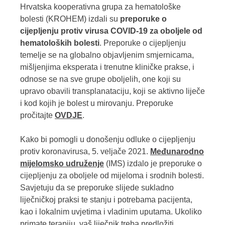
Hrvatska kooperativna grupa za hematološke
bolesti (KROHEM) izdali su
preporuke o
cijepljenju protiv virusa COVID-19 za oboljele od
hematoloških bolesti
. Preporuke o cijepljenju
temelje se na globalno objavljenim smjernicama,
mišljenjima eksperata i trenutne kliničke prakse, i
odnose se na sve grupe oboljelih, one koji su
upravo obavili transplanataciju, koji se aktivno liječe
i kod kojih je bolest u mirovanju. Preporuke
pročitajte
OVDJE
.
Kako bi pomogli u donošenju odluke o cijepljenju
protiv koronavirusa, 5. veljače 2021.
Međunarodno
mijelomsko udruženje
(IMS) izdalo je preporuke o
cijepljenju za oboljele od mijeloma i srodnih bolesti.
Savjetuju da se preporuke slijede sukladno
liječničkoj praksi te stanju i potrebama pacijenta,
kao i lokalnim uvjetima i vladinim uputama. Ukoliko
primate terapiju, vaš liječnik treba predložiti