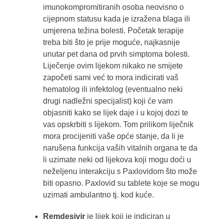
imunokompromitiranih osoba neovisno o
cijepnom statusu kada je izražena blaga ili
umjerena težina bolesti. Početak terapije
treba biti što je prije moguće, najkasnije
unutar pet dana od prvih simptoma bolesti.
Liječenje ovim lijekom nikako ne smijete
započeti sami već to mora indicirati vaš
hematolog ili infektolog (eventualno neki
drugi nadležni specijalist) koji će vam
objasniti kako se lijek daje i u kojoj dozi te
vas opskrbiti s lijekom. Tom prilikom liječnik
mora procijeniti vaše opće stanje, da li je
narušena funkcija vaših vitalnih organa te da
li uzimate neki od lijekova koji mogu doći u
neželjenu interakciju s Paxlovidom što može
biti opasno. Paxlovid su tablete koje se mogu
uzimati ambulantno tj. kod kuće.
Remdesivir
je lijek koji je indiciran u