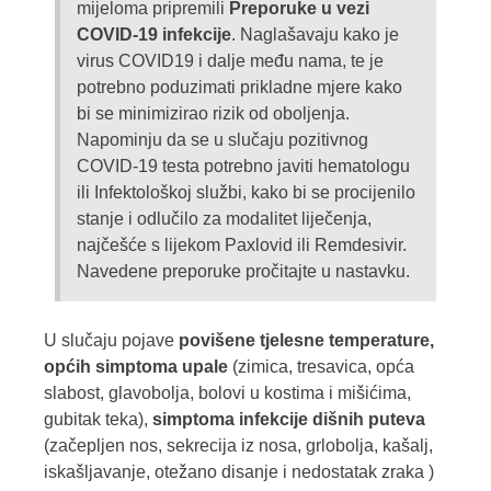
mijeloma pripremili
Preporuke u vezi
COVID-19 infekcije
. Naglašavaju kako je
virus COVID19 i dalje među nama, te je
potrebno poduzimati prikladne mjere kako
bi se minimizirao rizik od oboljenja.
Napominju da se u slučaju pozitivnog
COVID-19 testa potrebno javiti hematologu
ili Infektološkoj službi, kako bi se procijenilo
stanje i odlučilo za modalitet liječenja,
najčešće s lijekom Paxlovid ili Remdesivir.
Navedene preporuke pročitajte u nastavku.
U slučaju pojave
povišene tjelesne temperature,
općih simptoma upale
(zimica, tresavica, opća
slabost, glavobolja, bolovi u kostima i mišićima,
gubitak teka),
simptoma infekcije dišnih puteva
(začepljen nos, sekrecija iz nosa, grlobolja, kašalj,
iskašljavanje, otežano disanje i nedostatak zraka )