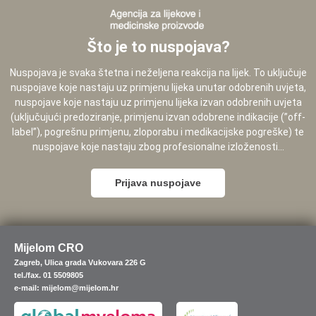
Što je to nuspojava?
Nuspojava je svaka štetna i neželjena reakcija na lijek. To uključuje
nuspojave koje nastaju uz primjenu lijeka unutar odobrenih uvjeta,
nuspojave koje nastaju uz primjenu lijeka izvan odobrenih uvjeta
(uključujući predoziranje, primjenu izvan odobrene indikacije (”off-
label”), pogrešnu primjenu, zloporabu i medikacijske pogreške) te
nuspojave koje nastaju zbog profesionalne izloženosti...
Prijava nuspojave
Mijelom CRO
Zagreb, Ulica grada Vukovara 226 G
tel./fax. 01 5509805
e-mail: mijelom@mijelom.hr