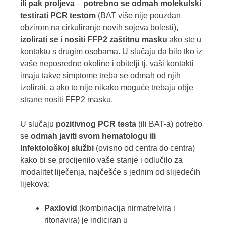
ili pak proljeva
–
potrebno se odmah molekulski
testirati PCR testom
(BAT više nije pouzdan
obzirom na cirkuliranje novih sojeva bolesti),
izolirati se i nositi FFP2 zaštitnu masku
ako ste u
kontaktu s drugim osobama. U slučaju da bilo tko iz
vaše neposredne okoline i obitelji tj. vaši kontakti
imaju takve simptome treba se odmah od njih
izolirati, a ako to nije nikako moguće trebaju obje
strane nositi FFP2 masku.
U slučaju
pozitivnog PCR testa
(ili BAT-a) potrebo
se
odmah javiti svom hematologu ili
Infektološkoj službi
(ovisno od centra do centra)
kako bi se procijenilo vaše stanje i odlučilo za
modalitet liječenja, najčešće s jednim od slijedećih
lijekova:
Paxlovid
(kombinacija nirmatrelvira i
ritonavira) je indiciran u