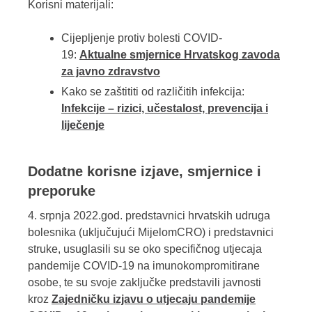
Korisni materijali:
Cijepljenje protiv bolesti COVID-
19:
Aktualne smjernice Hrvatskog zavoda
za javno zdravstvo
Kako se zaštititi od različitih infekcija:
Infekcije – rizici, učestalost, prevencija i
liječenje
Dodatne korisne izjave, smjernice i
preporuke
4. srpnja 2022.god. predstavnici hrvatskih udruga
bolesnika (uključujući MijelomCRO) i predstavnici
struke, usuglasili su se oko specifičnog utjecaja
pandemije COVID-19 na imunokompromitirane
osobe, te su svoje zaključke predstavili javnosti
kroz
Zajedničku izjavu o utjecaju pandemije