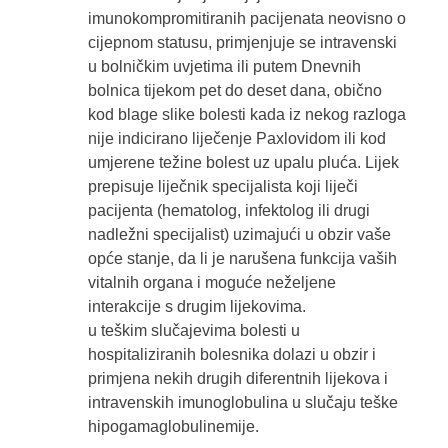
imunokompromitiranih pacijenata neovisno o
cijepnom statusu, primjenjuje se intravenski
u bolničkim uvjetima ili putem Dnevnih
bolnica tijekom pet do deset dana, obično
kod blage slike bolesti kada iz nekog razloga
nije indicirano liječenje Paxlovidom ili kod
umjerene težine bolest uz upalu pluća. Lijek
prepisuje liječnik specijalista koji liječi
pacijenta (hematolog, infektolog ili drugi
nadležni specijalist) uzimajući u obzir vaše
opće stanje, da li je narušena funkcija vaših
vitalnih organa i moguće neželjene
interakcije s drugim lijekovima.
u teškim slučajevima bolesti u
hospitaliziranih bolesnika dolazi u obzir i
primjena nekih drugih diferentnih lijekova i
intravenskih imunoglobulina u slučaju teške
hipogamaglobulinemije.