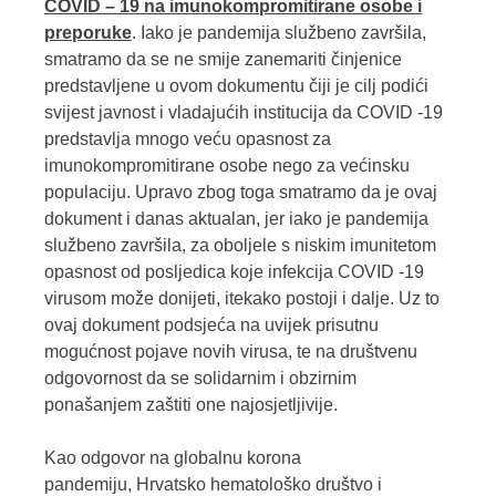
COVID – 19 na imunokompromitirane osobe i
preporuke
. Iako je pandemija službeno završila,
smatramo da se ne smije zanemariti činjenice
predstavljene u ovom dokumentu čiji je cilj podići
svijest javnost i vladajućih institucija da COVID -19
predstavlja mnogo veću opasnost za
imunokompromitirane osobe nego za većinsku
populaciju. Upravo zbog toga smatramo da je ovaj
dokument i danas aktualan, jer iako je pandemija
službeno završila, za oboljele s niskim imunitetom
opasnost od posljedica koje infekcija COVID -19
virusom može donijeti, itekako postoji i dalje. Uz to
ovaj dokument podsjeća na uvijek prisutnu
mogućnost pojave novih virusa, te na društvenu
odgovornost da se solidarnim i obzirnim
ponašanjem zaštiti one najosjetljivije.
Kao odgovor na globalnu korona
pandemiju, Hrvatsko hematološko društvo i