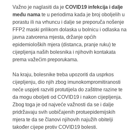
Važno je naglasiti da je
COVID19 infekcija i dalje
među nama
te u periodima kada je broj oboljelih u
porastu ili na vrhuncu i dalje se preporuča nošenje
FFP2 maski prilikom dolaska u bolnicu i odlaska na
javna zatvorena mjesta, držanje općih
epidemioloških mjera (distanca, pranje ruku) te
cijepljenja naših bolesnika i njihovih kontakata
prema važećim preporukama.
Na kraju, bolesnike treba upozoriti da usprkos
cijepljenju, dio njih zbog imunokompromitiranosti
neće uspjeti razviti protutijela do zaštitne razine te
da mogu oboljeti od COVID19 i nakon cijepljenja.
Zbog toga je od najveće važnosti da se i dalje
pridržavaju svih uobičajenih protuepidemijskih
mjera te da se članovi njihovih najužih obitelji
također cijepe protiv COVID19 bolesti.