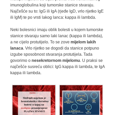
imunoglobulina koji tumorske stanice stvaraju.
Najčešće su to: IgG ili IgA (rjeđe IgD, vrlo rijetko IgE
ili IgM) te po vrsti lakog lanca: kappa ili lambda.
Neki bolesnici imaju oblik bolesti u kojem tumorske
stanice stvaraju samo laki lanac (kappa ili lambda),
a ne cijelo protutijelo. To se zove
mijelom lakih
lanaca
. Vrlo rijetko se dogodi da stanice potpuno
izgube sposobnost stvaranja protutijela. Tada
govorimo o
nesekretornom mijelomu
. U praksi se
najčešće susreću oblici: IgG kappa ili lambda, te IgA
kappa ili lambda.