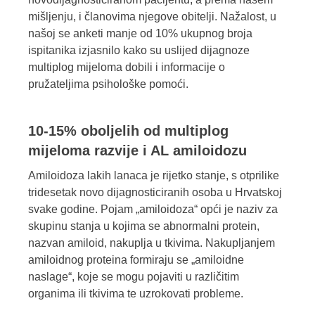
mišljenju, i članovima njegove obitelji. Nažalost, u
našoj se anketi manje od 10% ukupnog broja
ispitanika izjasnilo kako su uslijed dijagnoze
multiplog mijeloma dobili i informacije o
pružateljima psihološke pomoći.
10-15% oboljelih od multiplog
mijeloma razvije i AL amiloidozu
Amiloidoza lakih lanaca je rijetko stanje, s otprilike
tridesetak novo dijagnosticiranih osoba u Hrvatskoj
svake godine. Pojam „amiloidoza“ opći je naziv za
skupinu stanja u kojima se abnormalni protein,
nazvan amiloid, nakuplja u tkivima. Nakupljanjem
amiloidnog proteina formiraju se „amiloidne
naslage“, koje se mogu pojaviti u različitim
organima ili tkivima te uzrokovati probleme.