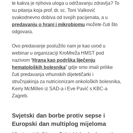
te kakva je njihova uloga u održavanju zdravlja? To
su pitanja koja prof. dr. sc. Toni Valković
svakodnevno dobiva od svojih pacijenata, a u
predavanju o hrani i mikrobiomu
možete čuti što
odgovara.
Ovo predavanje poslužilo nam je kao uvod u
webinar u organizaciji KroMreža HMST pod
nazivom “
Hrana kao podrška liječenju
hematoloških bolesnika
” gdje smo imali prilike
čuti predavanja vrhunskih dijetetičarki i
stručnjakinja za nutricionizam onkoloških bolesnika,
Kerry McMillen iz SAD-a i Eve Pavić s KBC-a
Zagreb.
Svjetski dan borbe protiv sepse i
Europski dan multiplog mijeloma