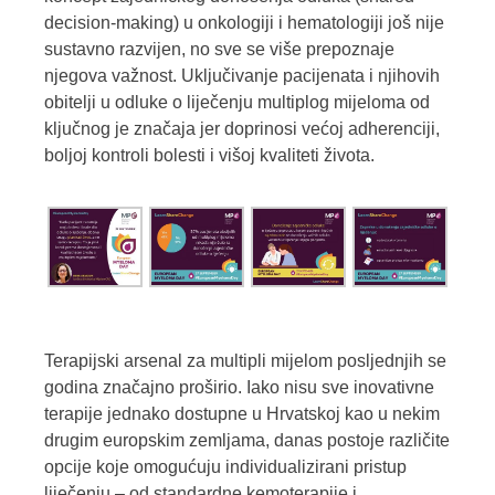
decision-making) u onkologiji i hematologiji još nije
sustavno razvijen, no sve se više prepoznaje
njegova važnost. Uključivanje pacijenata i njihovih
obitelji u odluke o liječenju multiplog mijeloma od
ključnog je značaja jer doprinosi većoj adherenciji,
boljoj kontroli bolesti i višoj kvaliteti života.
Terapijski arsenal za multipli mijelom posljednjih se
godina značajno proširio. Iako nisu sve inovativne
terapije jednako dostupne u Hrvatskoj kao u nekim
drugim europskim zemljama, danas postoje različite
opcije koje omogućuju individualizirani pristup
liječenju – od standardne kemoterapije i