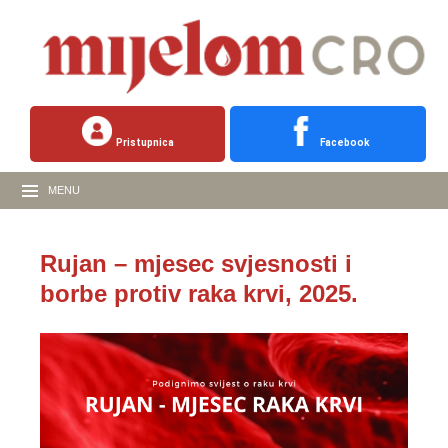
Pristupnica
Facebook
MENU
Rujan – mjesec svjesnosti i
borbe protiv raka krvi, 2025.