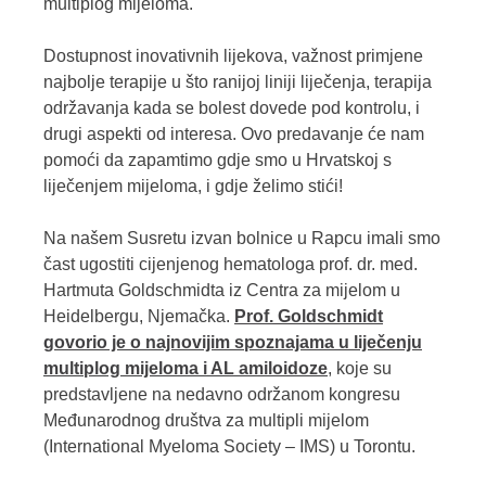
multiplog mijeloma.
Dostupnost inovativnih lijekova, važnost primjene
najbolje terapije u što ranijoj liniji liječenja, terapija
održavanja kada se bolest dovede pod kontrolu, i
drugi aspekti od interesa. Ovo predavanje će nam
pomoći da zapamtimo gdje smo u Hrvatskoj s
liječenjem mijeloma, i gdje želimo stići!
Na našem Susretu izvan bolnice u Rapcu imali smo
čast ugostiti cijenjenog hematologa prof. dr. med.
Hartmuta Goldschmidta iz Centra za mijelom u
Heidelbergu, Njemačka.
Prof. Goldschmidt
govorio je o najnovijim spoznajama u liječenju
multiplog mijeloma i AL amiloidoze
, koje su
predstavljene na nedavno održanom kongresu
Međunarodnog društva za multipli mijelom
(International Myeloma Society – IMS) u Torontu.