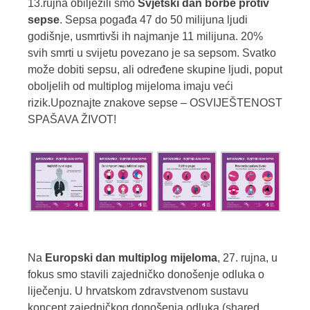
13.rujna obilježili smo
Svjetski dan borbe protiv
sepse
. Sepsa pogađa 47 do 50 milijuna ljudi
godišnje, usmrtivši ih najmanje 11 milijuna. 20%
svih smrti u svijetu povezano je sa sepsom. Svatko
može dobiti sepsu, ali određene skupine ljudi, poput
oboljelih od multiplog mijeloma imaju veći
rizik.Upoznajte znakove sepse – OSVIJEŠTENOST
SPAŠAVA ŽIVOT!
Na
Europski dan multiplog mijeloma
, 27. rujna, u
fokus smo stavili zajedničko donošenje odluka o
liječenju. U hrvatskom zdravstvenom sustavu
koncept zajedničkog donošenja odluka (shared