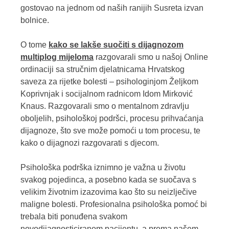
gostovao na jednom od naših ranijih Susreta izvan
bolnice.
O tome
kako se lakše suočiti s dijagnozom
multiplog mijeloma
razgovarali smo u našoj Online
ordinaciji sa stručnim djelatnicama Hrvatskog
saveza za rijetke bolesti – psihologinjom Željkom
Koprivnjak i socijalnom radnicom Idom Mirković
Knaus. Razgovarali smo o mentalnom zdravlju
oboljelih, psihološkoj podršci, procesu prihvaćanja
dijagnoze, što sve može pomoći u tom procesu, te
kako o dijagnozi razgovarati s djecom.
Psihološka podrška iznimno je važna u životu
svakog pojedinca, a posebno kada se suočava s
velikim životnim izazovima kao što su neizlječive
maligne bolesti. Profesionalna psihološka pomoć bi
trebala biti ponuđena svakom
novodijagnosticiranom pacijentu, a prema našem