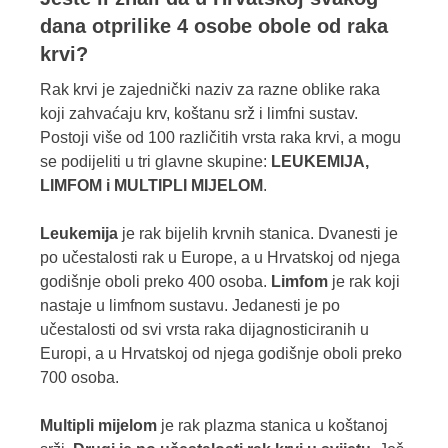
dana otprilike 4 osobe obole od raka
krvi?
Rak krvi je zajednički naziv za razne oblike raka
koji zahvaćaju krv, koštanu srž i limfni sustav.
Postoji više od 100 različitih vrsta raka krvi, a mogu
se podijeliti u tri glavne skupine:
LEUKEMIJA,
LIMFOM i MULTIPLI MIJELOM
.
Leukemija
je rak bijelih krvnih stanica. Dvanesti je
po učestalosti rak u Europe, a u Hrvatskoj od njega
godišnje oboli preko 400 osoba.
Limfom
je rak koji
nastaje u limfnom sustavu. Jedanesti je po
učestalosti od svi vrsta raka dijagnosticiranih u
Europi, a u Hrvatskoj od njega godišnje oboli preko
700 osoba.
Multipli mijelom
je rak plazma stanica u koštanoj