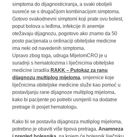
simptoma do dijagnosticiranja, a svaki oboljeli
susreće se s drugačijom kombinacijom simptoma.
Gotovo svakodnevni simptomi koji prate ovu bolest,
poput bolova u leđima, infekcije ili anemije
otežavaju dijagnozu, pogotovo ako znamo da 50
posto pacijenata u ordinaciji obiteljske medicine
ima neki od navedenih simptoma.
Upravo zbog toga, udruga MijelomCRO je u
suradnji s hematolozima i liječnicima obiteljske
medicine izradila
RAKK – Putokaz za ranu
dijagnozu multiplog mijeloma
, smjernice koje
liječnicima obiteljske medicine služe kao pomoć u
postavljanju rane dijagnoze multiplog mijeloma,
kako bi pacijente po potrebi usmjerili na dodatne
pretrage ili posjet hematologu.
Kako bi se postavila dijagnoza mutliplog mijeloma,
potrebno je obaviti više tipova pretraga.
Anamneza
i pregled bolesnika
, na kojem će bolesnik liječniku