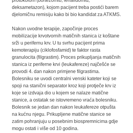
protokolom (bortezomib, lenalidomid,
deksametazon), kojom pacijent treba postići barem
djelomičnu remisiju kako bi bio kandidat za ATKMS.
Nakon uvodne terapije, započinje proces
mobilizacije krvotvornih matičnih stanica iz koštane
srži u perifernu krv. U tu svrhu pacijent prima
kemoterapiju (ciklofosfamid) te faktor rasta
granulocita (filgrastim). Proces prikupljanja matičnih
stanica iz periferne krvi (leukafereze) najčešće se
provodi 4. dan nakon primjene filgrastima.
Bolesniku se uvodi centralni venski kateter koji se
spoji na stanični separator kroz koji protječe krv iz
koje se izdvaja dio u kojem se nalaze matične
stanice, a ostatak se istovremeno vraća bolesniku.
Bolesnik se jedan dan nakon leukafereze otpušta
na kućnu njegu. Prikupljene matične stanice se
zatim pohranjuju u posebnim biospremnicima gdje
mogu ostati i više od 10 godina.