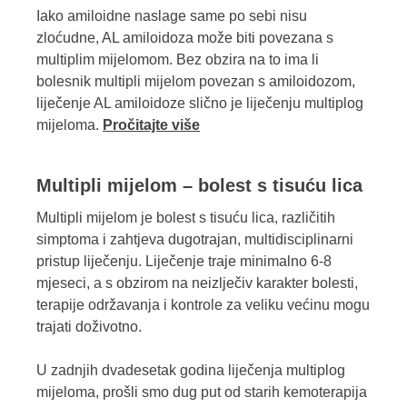
Iako amiloidne naslage same po sebi nisu
zloćudne, AL amiloidoza može biti povezana s
multiplim mijelomom. Bez obzira na to ima li
bolesnik multipli mijelom povezan s amiloidozom,
liječenje AL amiloidoze slično je liječenju multiplog
mijeloma.
Pročitajte više
Multipli mijelom – bolest s tisuću lica
Multipli mijelom je bolest s tisuću lica, različitih
simptoma i zahtjeva dugotrajan, multidisciplinarni
pristup liječenju. Liječenje traje minimalno 6-8
mjeseci, a s obzirom na neizlječiv karakter bolesti,
terapije održavanja i kontrole za veliku većinu mogu
trajati doživotno.
U zadnjih dvadesetak godina liječenja multiplog
mijeloma, prošli smo dug put od starih kemoterapija