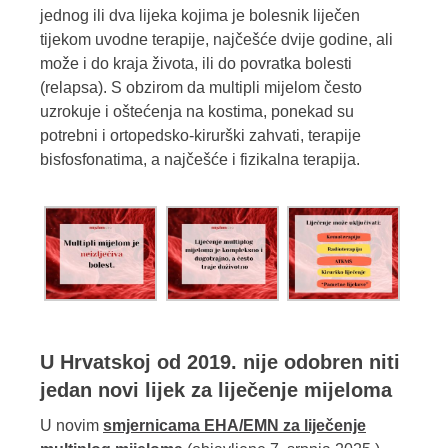
jednog ili dva lijeka kojima je bolesnik liječen
tijekom uvodne terapije, najčešće dvije godine, ali
može i do kraja života, ili do povratka bolesti
(relapsa). S obzirom da multipli mijelom često
uzrokuje i oštećenja na kostima, ponekad su
potrebni i ortopedsko-kirurški zahvati, terapije
bisfosfonatima, a najčešće i fizikalna terapija.
U Hrvatskoj od 2019. nije odobren niti
jedan novi lijek za liječenje mijeloma
U novim
smjernicama EHA/EMN za liječenje