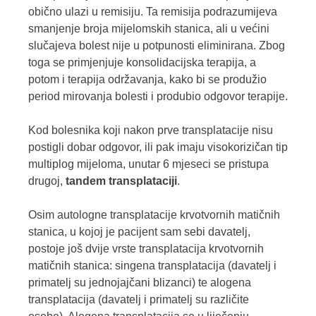
obično ulazi u remisiju. Ta remisija podrazumijeva
smanjenje broja mijelomskih stanica, ali u većini
slučajeva bolest nije u potpunosti eliminirana. Zbog
toga se primjenjuje konsolidacijska terapija, a
potom i terapija održavanja, kako bi se produžio
period mirovanja bolesti i produbio odgovor terapije.
Kod bolesnika koji nakon prve transplatacije nisu
postigli dobar odgovor, ili pak imaju visokorizičan tip
multiplog mijeloma, unutar 6 mjeseci se pristupa
drugoj,
tandem transplataciji
.
Osim autologne transplatacije krvotvornih matičnih
stanica, u kojoj je pacijent sam sebi davatelj,
postoje još dvije vrste transplatacija krvotvornih
matičnih stanica: singena transplatacija (davatelj i
primatelj su jednojajčani blizanci) te alogena
transplatacija (davatelj i primatelj su različite