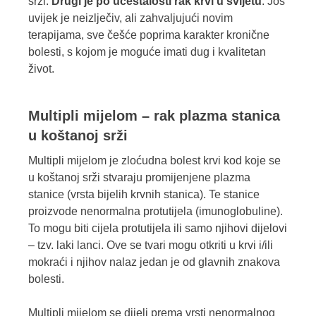
srži.
Drugi je po učestalosti rak krvi u svijetu
. Još
uvijek je neizlječiv, ali zahvaljujući novim
terapijama, sve češće poprima karakter kronične
bolesti, s kojom je moguće imati dug i kvalitetan
život.
Multipli mijelom – rak plazma stanica
u koštanoj srži
Multipli mijelom je zloćudna bolest krvi kod koje se
u koštanoj srži stvaraju promijenjene plazma
stanice (vrsta bijelih krvnih stanica). Te stanice
proizvode nenormalna protutijela (imunoglobuline).
To mogu biti cijela protutijela ili samo njihovi dijelovi
– tzv. laki lanci. Ove se tvari mogu otkriti u krvi i/ili
mokraći i njihov nalaz jedan je od glavnih znakova
bolesti.
Multipli mijelom se dijeli prema vrsti nenormalnog