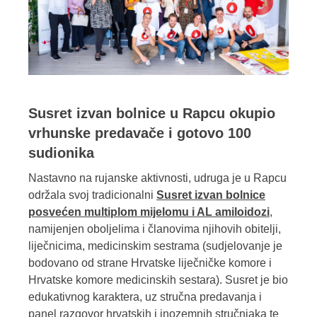
Susret izvan bolnice u Rapcu okupio
vrhunske predavače i gotovo 100
sudionika
Nastavno na rujanske aktivnosti, udruga je u Rapcu
održala svoj tradicionalni
Susret izvan bolnice
posvećen multiplom mijelomu i AL amiloidozi
,
namijenjen oboljelima i članovima njihovih obitelji,
liječnicima, medicinskim sestrama (sudjelovanje je
bodovano od strane Hrvatske liječničke komore i
Hrvatske komore medicinskih sestara). Susret je bio
edukativnog karaktera, uz stručna predavanja i
panel razgovor hrvatskih i inozemnih stručnjaka te