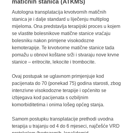
matičnih stanica (ATKMS)
Autologna transplatacija krvotvornih matičnih
stanica je i dalje standard u liječenju multiplog
mijeloma. Ona predstavlja terapijski proces u kojem
se vlastite bolesnikove matične stanice vraćaju
bolesniku nakon primjene visokodozne
kemoterapije. Te krvotvorne matične stanice tada
pomažu u obnovi koštane srži i stvaraju nove krvne
stanice – eritrocite, lekocite i trombocite.
Ovaj postupak se uglavnom primjenjuje kod
pacijenata do 70 (ponekad 75) godina starosti, zbog
intenzivne visokodozne terapije i općenito se
izbjegava kod pacijenata s ozbiljnim
komorbiditetima i onima lošeg općeg stanja.
Samom postupku transplatacije prethodi uvodna
terapija u trajanju od 4 do 6 mjeseci, najčešće VRD