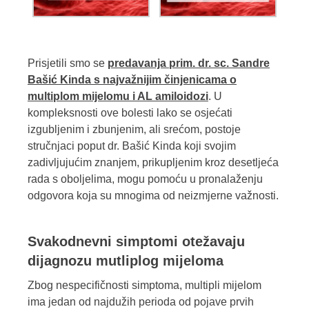
Prisjetili smo se
predavanja prim. dr. sc. Sandre
Bašić Kinda s najvažnijim činjenicama o
multiplom mijelomu i AL amiloidozi
. U
kompleksnosti ove bolesti lako se osjećati
izgubljenim i zbunjenim, ali srećom, postoje
stručnjaci poput dr. Bašić Kinda koji svojim
zadivljujućim znanjem, prikupljenim kroz desetljeća
rada s oboljelima, mogu pomoću u pronalaženju
odgovora koja su mnogima od neizmjerne važnosti.
Svakodnevni simptomi otežavaju
dijagnozu mutliplog mijeloma
Zbog nespecifičnosti simptoma, multipli mijelom
ima jedan od najdužih perioda od pojave prvih