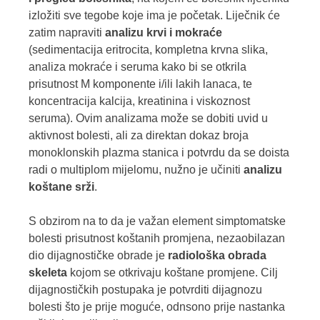
izložiti sve tegobe koje ima je početak. Liječnik će
zatim napraviti
analizu krvi i mokraće
(sedimentacija eritrocita, kompletna krvna slika,
analiza mokraće i seruma kako bi se otkrila
prisutnost M komponente i/ili lakih lanaca, te
koncentracija kalcija, kreatinina i viskoznost
seruma). Ovim analizama može se dobiti uvid u
aktivnost bolesti, ali za direktan dokaz broja
monoklonskih plazma stanica i potvrdu da se doista
radi o multiplom mijelomu, nužno je učiniti
analizu
koštane srži
.
S obzirom na to da je važan element simptomatske
bolesti prisutnost koštanih promjena, nezaobilazan
dio dijagnostičke obrade je
radiološka obrada
skeleta
kojom se otkrivaju koštane promjene. Cilj
dijagnostičkih postupaka je potvrditi dijagnozu
bolesti što je prije moguće, odnsono prije nastanka