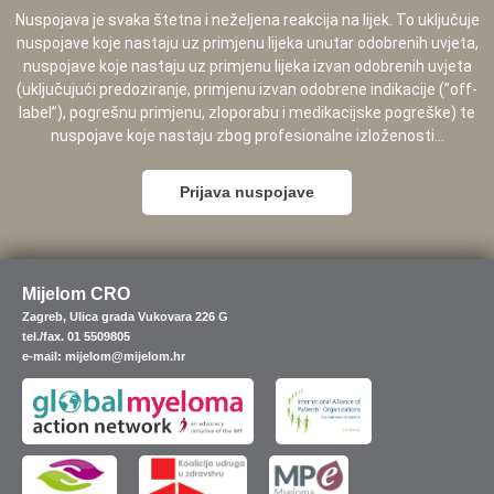
Nuspojava je svaka štetna i neželjena reakcija na lijek. To uključuje
nuspojave koje nastaju uz primjenu lijeka unutar odobrenih uvjeta,
nuspojave koje nastaju uz primjenu lijeka izvan odobrenih uvjeta
(uključujući predoziranje, primjenu izvan odobrene indikacije (”off-
label”), pogrešnu primjenu, zloporabu i medikacijske pogreške) te
nuspojave koje nastaju zbog profesionalne izloženosti...
Prijava nuspojave
Mijelom CRO
Zagreb, Ulica grada Vukovara 226 G
tel./fax. 01 5509805
e-mail: mijelom@mijelom.hr