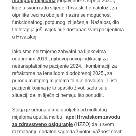
multiplog mijeloma
(objavljene 7. srpnja 2025.),
koje u svom radu slijede i hrvatski hematolozi, za
otprilike trećinu oboljelih nazire se mogućnost
funkcionalnog, potpunog izliječenja. Nažalost, dio
tih terapija još uvijek nije dostupan svim pacijentima
u Hrvatskoj.
Iako smo neizmjerno zahvalni na lijekovima
odobrenim 2019., njihovoj novoj indikaciji za
netransplatibilne pacijente 2024. i kombinaciji za
refraktorne na lenalidomid odobrenoj 2025., za
prirodu multiplog mijeloma to nije dovoljno. Ti isti
pacijenti kojima je to spasilo život, sada su u
situaciji da im liječnici nemaju što ponuditi.
Stoga je udruga u ime oboljelih od multiplog
mijeloma uputila molbu i
apel Hrvatskom zavodu
za zdravstveno osiguranje
(HZZO) da u svom
razmatranju dodatno sagleda životnu važnost novih