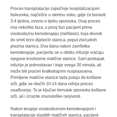
Proces transplatacije započinje hospitalizacijom
bolesnika, najčešće u sterilnu sobu, gdje će boraviti
3-4 tjedna, ovisno o tijeku oporavka. Ovaj proces
ima nekoliko faza, u prvoj fazi pacijent prima
visokodoznu kemoterapiju (melfalan), koja dovodi
do smrti brzo dijelećih stanica, poput zloćudnih
plazma stanica. Dva dana nakon završetka
kemoterapije, pacijentu se u obliku infuzije vraćaju
njegove krvotvorne matične stanice. Sam postupak
infuzije je jednostavan i traje svega 30 minuta, ali
može biti praćen kratkotrajnim nuspojavama.
Primljene matične stanice tada putuju do koštane
srži, gdje se idućih 10-14 dana odvija proces
usađivanja. To je ključan trenutak oporavka koštane
srži, ali i izrazite imunološke ranjivosti.
Nakon terapije visokodoznom kemoterapijom i
transplatacije vlastitih matičnih stanica, pacijent