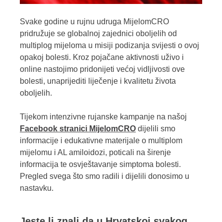
Svake godine u rujnu udruga MijelomCRO
pridružuje se globalnoj zajednici oboljelih od
multiplog mijeloma u misiji podizanja svijesti o ovoj
opakoj bolesti. Kroz pojačane aktivnosti uživo i
online nastojimo pridonijeti većoj vidljivosti ove
bolesti, unaprijediti liječenje i kvalitetu života
oboljelih.
Tijekom intenzivne rujanske kampanje na našoj
Facebook stranici MijelomCRO
dijelili smo
informacije i edukativne materijale o multiplom
mijelomu i AL amiloidozi, poticali na širenje
informacija te osvještavanje simptoma bolesti.
Pregled svega što smo radili i dijelili donosimo u
nastavku.
Jeste li znali da u Hrvatskoj svakog