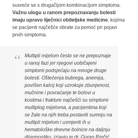
susreće se s drugačijom kombinacijom simptoma.
Važnu ulogu u ranom prepoznavanju bolesti
imaju upravo liječnici obiteljske medicine
, kojima
se pacijenti najčešće obrate za pomoć pri pojavi
prvih simptoma.
Multipli mijelom često se ne prepoznaje
u ranoj fazi jer njegovi uobičajeni
simptomi podsjećaju na mnoge druge
bolesti. Oštećenja bubrega, anemija,
povišen kalcij koji uzrokuje zbunjenost,
mučnine i povraćanje te bolovi u
kostima i frakture najčešći su simptomi
multiplog mijeloma, a pacijentima koji
se žale na njih treba postaviti sumnju na
multipli mijelom i usmjeriti ih u
hematološke dnevne bolnice na daljnju
dijagnostiku
, izjavio je dr. Goran Rinčić,