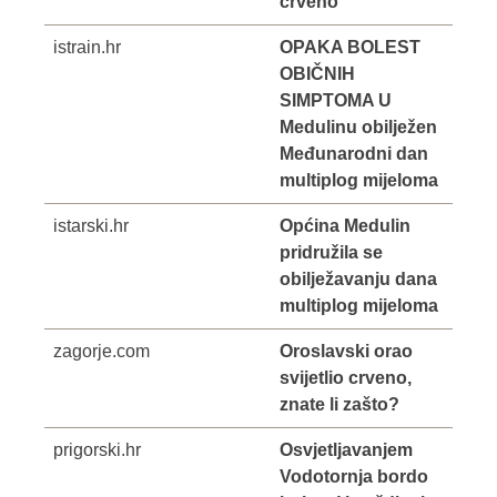
crveno
istrain.hr
OPAKA BOLEST
OBIČNIH
SIMPTOMA U
Medulinu obilježen
Međunarodni dan
multiplog mijeloma
istarski.hr
Općina Medulin
pridružila se
obilježavanju dana
multiplog mijeloma
zagorje.com
Oroslavski orao
svijetlio crveno,
znate li zašto?
prigorski.hr
Osvjetljavanjem
Vodotornja bordo