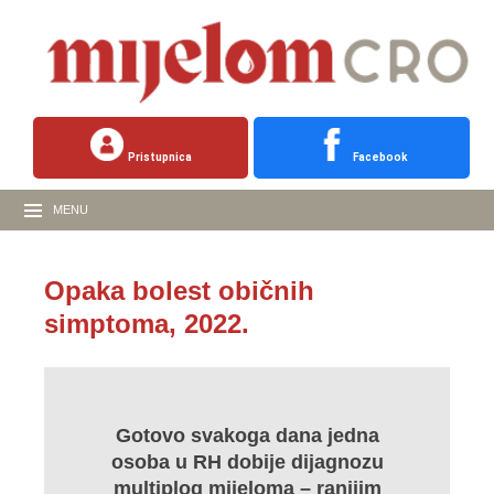
Pristupnica
Facebook
MENU
Opaka bolest običnih
simptoma, 2022.
Gotovo svakoga dana jedna
osoba u RH dobije dijagnozu
multiplog mijeloma – ranijim