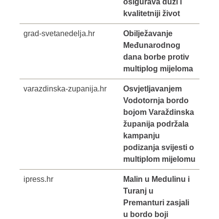
osigurava duži i
kvalitetniji život
grad-svetanedelja.hr
Obilježavanje
Međunarodnog
dana borbe protiv
multiplog mijeloma
varazdinska-zupanija.hr
Osvjetljavanjem
Vodotornja bordo
bojom Varaždinska
županija podržala
kampanju
podizanja svijesti o
multiplom mijelomu
ipress.hr
Malin u Medulinu i
Turanj u
Premanturi zasjali
u bordo boji