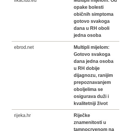
likaclub.eu
Multipli mijelom: Od
opake bolesti
običnih simptoma
gotovo svakoga
dana u RH oboli
jedna osoba
ebrod.net
Multipli mijelom:
Gotovo svakoga
dana jedna osoba
u RH dobije
dijagnozu, ranijim
prepoznavanjem
oboljelima se
osigurava duži i
kvalitetniji život
rijeka.hr
Riječke
znamenitosti u
tamnocrvenom na