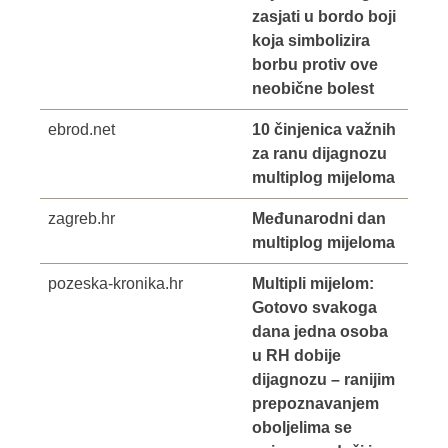
zasjati u bordo boji
koja simbolizira
borbu protiv ove
neobične bolest
ebrod.net
10 činjenica važnih
za ranu dijagnozu
multiplog mijeloma
zagreb.hr
Međunarodni dan
multiplog mijeloma
pozeska-kronika.hr
Multipli mijelom:
Gotovo svakoga
dana jedna osoba
u RH dobije
dijagnozu – ranijim
prepoznavanjem
oboljelima se