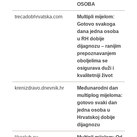
OSOBA
trecadobhrvatska.com
Multipli mijelom:
Gotovo svakoga
dana jedna osoba
u RH dobije
dijagnozu – ranijim
prepoznavanjem
oboljelima se
osigurava duži i
kvalitetniji život
krenizdravo.dnevnik.hr
Međunarodni dan
multiplog mijeloma:
gotovo svaki dan
jedna osoba u
Hrvatskoj dobije
dijagnozu