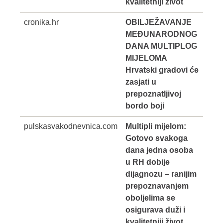
kvalitetniji život
cronika.hr
OBILJEŽAVANJE
MEĐUNARODNOG
DANA MULTIPLOG
MIJELOMA
Hrvatski gradovi će
zasjati u
prepoznatljivoj
bordo boji
pulskasvakodnevnica.com
Multipli mijelom:
Gotovo svakoga
dana jedna osoba
u RH dobije
dijagnozu – ranijim
prepoznavanjem
oboljelima se
osigurava duži i
kvalitetniji život