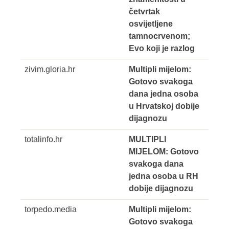
četvrtak
osvijetljene
tamnocrvenom;
Evo koji je razlog
zivim.gloria.hr
Multipli mijelom:
Gotovo svakoga
dana jedna osoba
u Hrvatskoj dobije
dijagnozu
totalinfo.hr
MULTIPLI
MIJELOM: Gotovo
svakoga dana
jedna osoba u RH
dobije dijagnozu
torpedo.media
Multipli mijelom:
Gotovo svakoga