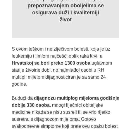
prepoznavanjem oboljelima se
osigurava duži i kvalitetniji
život
S ovom teškom i neizlječivom bolesti, koja je uz
leukemiju i limfom najčešći oblik raka krvi,
u
Hrvatskoj se bori preko 1300 osoba
uglavnom
starije životne dobi, no najmlađoj osobi u RH
multipli mijelom dijagnosticiran je sa samo 24
godine.
Budući da
dijagnozu multiplog mijeloma godišnje
dobije 330 osoba
, mnogi liječnici obiteljske
medicine nikada se nisu susreli ili se vrlo rijetko
susretnu s dijagnozom mijeloma. Gotovo
svakodnevne simptome koji prate ovu opaku bolest