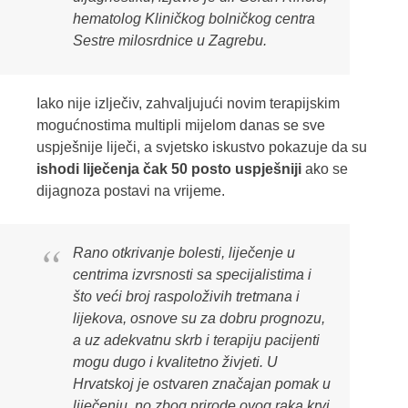
hematolog Kliničkog bolničkog centra
Sestre milosrdnice u Zagrebu.
Iako nije izlječiv, zahvaljujući novim terapijskim
mogućnostima multipli mijelom danas se sve
uspješnije liječi, a svjetsko iskustvo pokazuje da su
ishodi liječenja čak 50 posto uspješniji
ako se
dijagnoza postavi na vrijeme.
Rano otkrivanje bolesti, liječenje u
centrima izvrsnosti sa specijalistima i
što veći broj raspoloživih tretmana i
lijekova, osnove su za dobru prognozu,
a uz adekvatnu skrb i terapiju pacijenti
mogu dugo i kvalitetno živjeti. U
Hrvatskoj je ostvaren značajan pomak u
liječenju, no zbog prirode ovog raka krvi