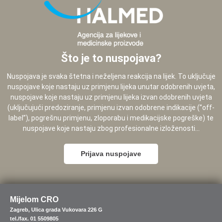
Što je to nuspojava?
Nuspojava je svaka štetna i neželjena reakcija na lijek. To uključuje
nuspojave koje nastaju uz primjenu lijeka unutar odobrenih uvjeta,
nuspojave koje nastaju uz primjenu lijeka izvan odobrenih uvjeta
(uključujući predoziranje, primjenu izvan odobrene indikacije (”off-
label”), pogrešnu primjenu, zloporabu i medikacijske pogreške) te
nuspojave koje nastaju zbog profesionalne izloženosti...
Prijava nuspojave
Mijelom CRO
Zagreb, Ulica grada Vukovara 226 G
tel./fax. 01 5509805