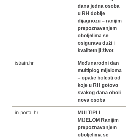
dana jedna osoba
u RH dobije
dijagnozu – ranijim
prepoznavanjem
oboljelima se
osigurava duži i
kvalitetniji život
istrain.hr
Međunarodni dan
multiplog mijeloma
– opake bolesti od
koje u RH gotovo
svakog dana oboli
nova osoba
in-portal.hr
MULTIPLI
MIJELOM Ranijim
prepoznavanjem
oboljelima se