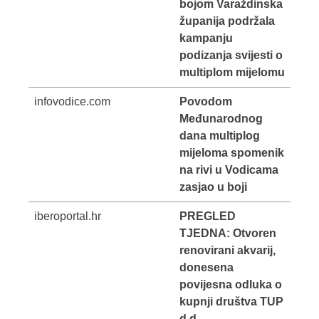
bojom Varaždinska
županija podržala
kampanju
podizanja svijesti o
multiplom mijelomu
infovodice.com
Povodom
Međunarodnog
dana multiplog
mijeloma spomenik
na rivi u Vodicama
zasjao u boji
iberoportal.hr
PREGLED
TJEDNA: Otvoren
renovirani akvarij,
donesena
povijesna odluka o
kupnji društva TUP
d.d.