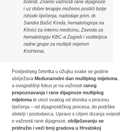
bolesti. Znamo važnosti rane dijagnoze
i uz dobre terapije možemo postići bolje
ishode liječenja
, nadodaje prim. dr.
Sandra Bašić Kinda, hematologinja na
Klinici za internu medicinu, Zavoda za
hematologiju KBC-a Zagreb i voditeljica
radne grupe za multipli mijelom
KroHema.
Posljednjeg četvrtka u ožujku svake se godine
obilježava
Međunarodni dan multiplog mijeloma
,
a ovogodišnji fokus je na važnosti
ranog
prepoznavanja i rane dijagnoze multiplog
mijeloma
te ulozi svakog od dionika u procesu
liječenja – od dijagnostičkog procesa, do podrške
obitelji i poslodavca. Upravo s ciljem dizanja svijesti
o važnosti rane dijagnoze,
obilježavanju se
pridružio i veći broj gradova u Hrvatskoj