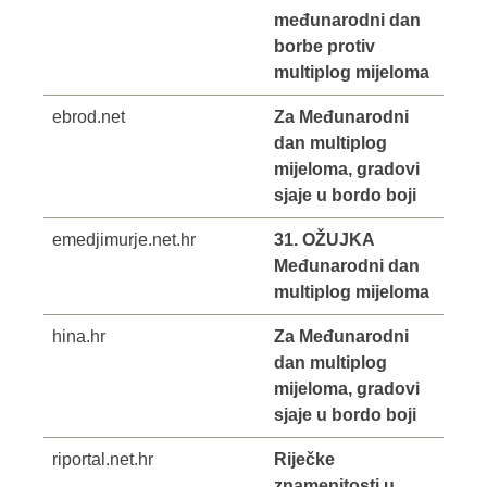
međunarodni dan
borbe protiv
multiplog mijeloma
ebrod.net
Za Međunarodni
dan multiplog
mijeloma, gradovi
sjaje u bordo boji
emedjimurje.net.hr
31. OŽUJKA
Međunarodni dan
multiplog mijeloma
hina.hr
Za Međunarodni
dan multiplog
mijeloma, gradovi
sjaje u bordo boji
riportal.net.hr
Riječke
znamenitosti u