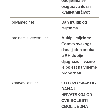
oboljelima se
osigurava duži i
kvalitetniji život
plivamed.net
Dan multiplog
mijeloma
ordinacija.vecernji.hr
Multipli mijelom:
Gotovo svakoga
dana jedna osoba
u RH dobije
dijagnozu – važno
je bolest na vrijeme
prepoznati
zdravevijesti.hr
GOTOVO SVAKOG
DANA U
HRVATSKOJ OD
OVE BOLESTI
OBOLI JEDNA