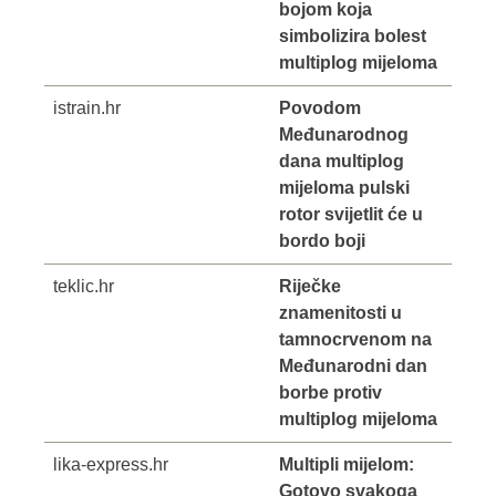
bojom koja
simbolizira bolest
multiplog mijeloma
istrain.hr
Povodom
Međunarodnog
dana multiplog
mijeloma pulski
rotor svijetlit će u
bordo boji
teklic.hr
Riječke
znamenitosti u
tamnocrvenom na
Međunarodni dan
borbe protiv
multiplog mijeloma
lika-express.hr
Multipli mijelom:
Gotovo svakoga