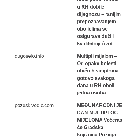
u RH dobije
dijagnozu – ranijim
prepoznavanjem
oboljelima se
osigurava duži i
kvalitetniji život
dugoselo.info
Multipli mijelom –
Od opake bolesti
običnih simptoma
gotovo svakoga
dana u RH oboli
jedna osoba
pozeskivodic.com
MEĐUNARODNI JE
DAN MULTIPLOG
MIJELOMA Večeras
će Gradska
knjižnica Požega