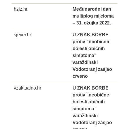
hzjz.hr
Međunarodni dan
multiplog mijeloma
– 31. ožujka 2022.
sjever.hr
U ZNAK BORBE
protiv “neobične
bolesti običnih
simptoma”
varaždinski
Vodotoranj zasjao
crveno
vzaktualno.hr
U ZNAK BORBE
protiv “neobične
bolesti običnih
simptoma”
varaždinski
Vodotoranj zasjao