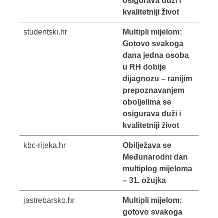
osigurava duži i
kvalitetniji život
studentski.hr
Multipli mijelom:
Gotovo svakoga
dana jedna osoba
u RH dobije
dijagnozu – ranijim
prepoznavanjem
oboljelima se
osigurava duži i
kvalitetniji život
kbc-rijeka.hr
Obilježava se
Međunarodni dan
multiplog mijeloma
– 31. ožujka
jastrebarsko.hr
Multipli mijelom:
gotovo svakoga