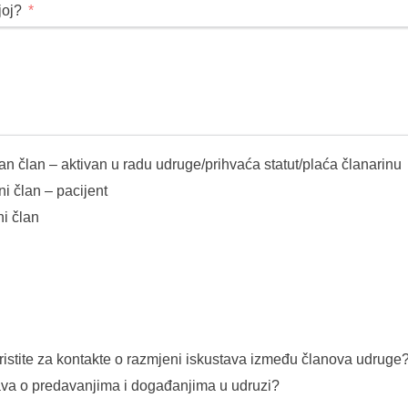
joj?
n član – aktivan u radu udruge/prihvaća statut/plaća članarinu
i član – pacijent
i član
koristite za kontakte o razmjeni iskustava između članova udruge
tava o predavanjima i događanjima u udruzi?