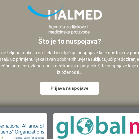
Što je to nuspojava?
neželjena reakcija na lijek. To uključuje nuspojave koje nastaju uz pri
staju uz primjenu lijeka izvan odobrenih uvjeta (uključujući predoziranj
pogrešnu primjenu, zloporabu i medikacijske pogreške) te nuspojave koje
izloženosti...
Prijava nuspojave