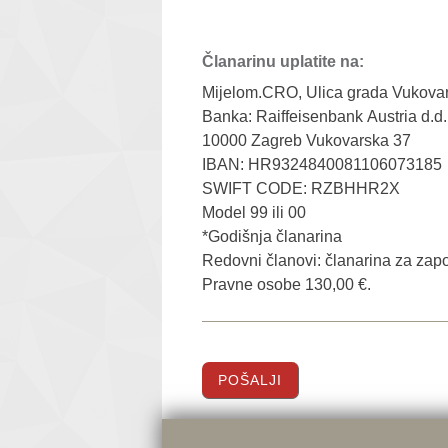
Članarinu uplatite na:
Mijelom.CRO, Ulica grada Vukovara
Banka: Raiffeisenbank Austria d.d.
10000 Zagreb Vukovarska 37
IBAN: HR9324840081106073185
SWIFT CODE: RZBHHR2X
Model 99 ili 00
*Godišnja članarina
Redovni članovi: članarina za zapo
Pravne osobe 130,00 €.
POŠALJI