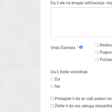
Da li ste na terapiji održavanja i ko
Redova
Vrsta članstva
Potporn
Počasn
Da li želite volontirati
Da
Ne
Pristajete li da se vaši podaci 
Želite li da vas udruga obavješ