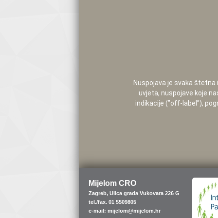
Nuspojava je svaka štetna i 
uvjeta, nuspojave koje na
indikacije (”off-label”), 
Mijelom CRO
Zagreb, Ulica grada Vukovara 226 G
tel./fax. 01 5509805
e-mail: mijelom@mijelom.hr