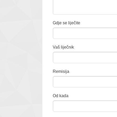
Gdje se liječite
Vaš liječnik
Remisija
Od kada