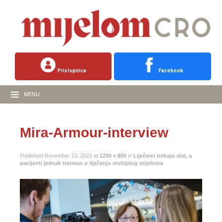
Pristupnica
Facebook
MENU
Mira-Armour-interview
Published
November 23, 2023
at
1200 × 800
in
Liječnici trebaju alat, a
pacijenti jednak tretman u liječenju multiplog mijeloma