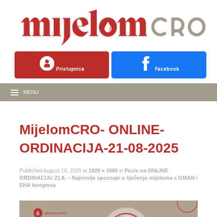
Pristupnica
Facebook
MENU
MijelomCRO- ONLINE-
ORDINACIJA-21-08-2025
Published
August 19, 2025
at
1920 × 1080
in
Poziv na ONLINE
ORDINACIJU 21.8. – Najnovije spoznaje u liječenju mijeloma s GMAN i
EHA kongresa