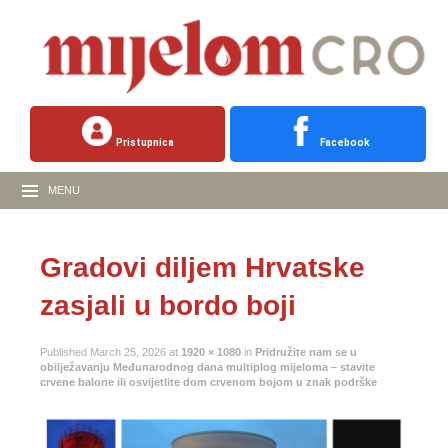
Pristupnica
Facebook
MENU
Gradovi diljem Hrvatske
zasjali u bordo boji
Published
March 25, 2026
at
1920 × 1080
in
Pridružite nam se u
obilježavanju Međunarodnog dana multiplog mijeloma – stavite
crvene balone ili osvijetlite dom crvenom bojom u znak podrške