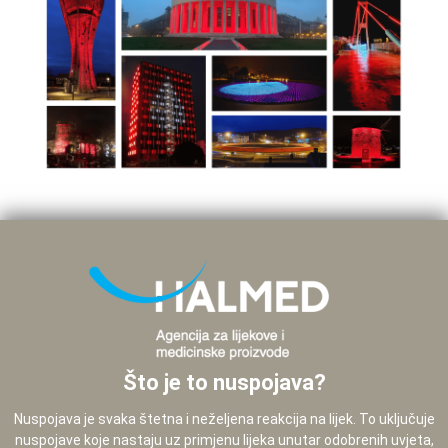
Što je to nuspojava?
Nuspojava je svaka štetna i neželjena reakcija na lijek. To uključuje
nuspojave koje nastaju uz primjenu lijeka unutar odobrenih uvjeta,