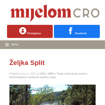
Pristupnica
Facebook
MENU
Željka Split
Published
June 2, 2022
at
1200 × 1600
in
Treba imati dosta sreće s
fizioterapijom i pokazati snažnu volju