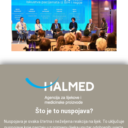
Što je to nuspojava?
Nuspojava je svaka štetna i neželjena reakcija na lijek. To uključuje
nuspojave koje nastaju uz primjenu lijeka unutar odobrenih uvjeta,