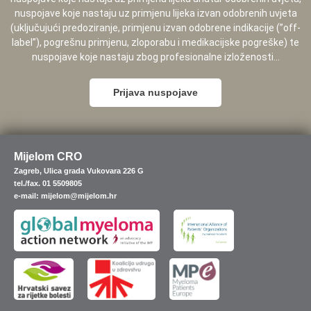
nuspojave koje nastaju uz primjenu lijeka izvan odobrenih uvjeta
(uključujući predoziranje, primjenu izvan odobrene indikacije (”off-
label”), pogrešnu primjenu, zloporabu i medikacijske pogreške) te
nuspojave koje nastaju zbog profesionalne izloženosti...
Prijava nuspojave
Mijelom CRO
Zagreb, Ulica grada Vukovara 226 G
tel./fax. 01 5509805
e-mail: mijelom@mijelom.hr