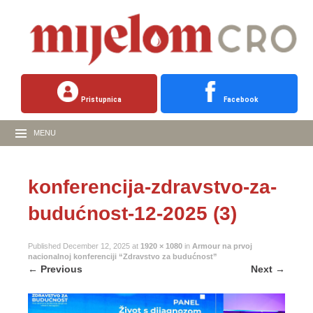
Pristupnica
Facebook
MENU
konferencija-zdravstvo-za-
budućnost-12-2025 (3)
Published
December 12, 2025
at
1920 × 1080
in
Armour na prvoj
nacionalnoj konferenciji “Zdravstvo za budućnost”
←
Previous
Next
→