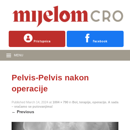
Pristupnica
Facebook
MENU
Pelvis-Pelvis nakon
operacije
Published
March 14, 2024
at
1004 × 790
in
Bol, terapije, operacije. A sada
– vraćamo se putovanjima!
←
Previous