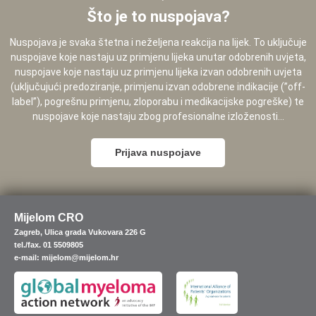
Što je to nuspojava?
Nuspojava je svaka štetna i neželjena reakcija na lijek. To uključuje
nuspojave koje nastaju uz primjenu lijeka unutar odobrenih uvjeta,
nuspojave koje nastaju uz primjenu lijeka izvan odobrenih uvjeta
(uključujući predoziranje, primjenu izvan odobrene indikacije (”off-
label”), pogrešnu primjenu, zloporabu i medikacijske pogreške) te
nuspojave koje nastaju zbog profesionalne izloženosti...
Prijava nuspojave
Mijelom CRO
Zagreb, Ulica grada Vukovara 226 G
tel./fax. 01 5509805
e-mail: mijelom@mijelom.hr