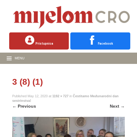
Pristupnica
Facebook
MENU
3 (8) (1)
Published
May 12, 2020
at
1192 × 727
in
Čestitamo Međunarodni dan
sestrinstva!
←
Previous
Next
→