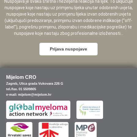
Nuspojava je svaka štetna i neželjena reakcija na lijek. To uključuje
nuspojave koje nastaju uz primjenu lijeka unutar odobrenih uvjeta,
nuspojave koje nastaju uz primjenu lijeka izvan odobrenih uvjeta
(uključujući predoziranje, primjenu izvan odobrene indikacije (”off-
label”), pogrešnu primjenu, zloporabu i medikacijske pogreške) te
nuspojave koje nastaju zbog profesionalne izloženosti...
Prijava nuspojave
Mijelom CRO
Zagreb, Ulica grada Vukovara 226 G
tel./fax. 01 5509805
e-mail: mijelom@mijelom.hr