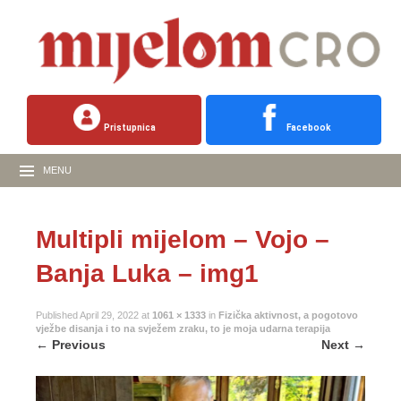
Pristupnica
Facebook
MENU
Multipli mijelom – Vojo –
Banja Luka – img1
Published
April 29, 2022
at
1061 × 1333
in
Fizička aktivnost, a pogotovo
vježbe disanja i to na svježem zraku, to je moja udarna terapija
←
Previous
Next
→