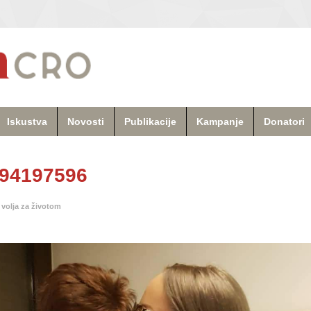
Iskustva
Novosti
Publikacije
Kampanje
Donatori
294197596
 volja za životom