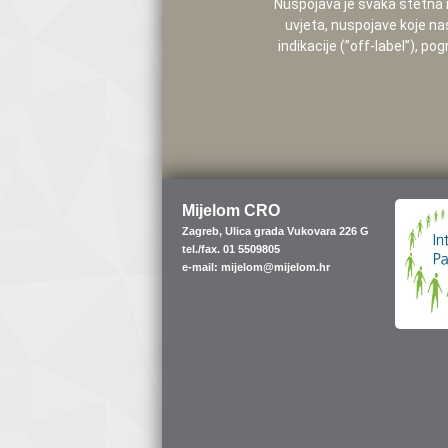
Nuspojava je svaka štetna i 
uvjeta, nuspojave koje na
indikacije (”off-label”), 
Mijelom CRO
Zagreb, Ulica grada Vukovara 226 G
tel./fax. 01 5509805
e-mail: mijelom@mijelom.hr