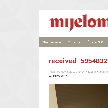
Naslovnica
O nama
Što je MM
received_595483
Published
May 2, 2019
at
1504 × 2016
in
Frankina
←
Previous