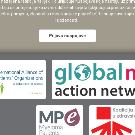
neželjena reakcija na lijek. To uključuje nuspojave koje nastaju uz pri
staju uz primjenu lijeka izvan odobrenih uvjeta (uključujući predoziranj
pogrešnu primjenu, zloporabu i medikacijske pogreške) te nuspojave koje
izloženosti...
Prijava nuspojave