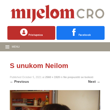
Pristupnica
Facebook
MENU
S unukom Neilom
Published
October 5, 2021
at
2560 × 1920
in
Ne prepustiti se bolesti
←
Previous
Next
→