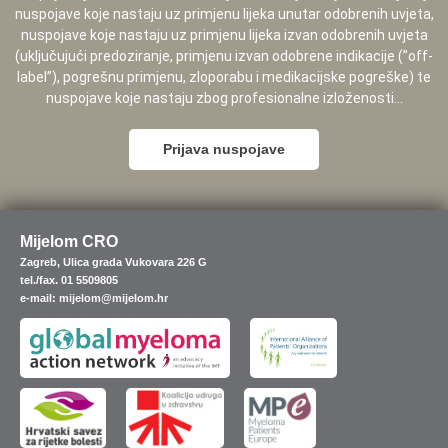
nuspojave koje nastaju uz primjenu lijeka unutar odobrenih uvjeta,
nuspojave koje nastaju uz primjenu lijeka izvan odobrenih uvjeta
(uključujući predoziranje, primjenu izvan odobrene indikacije (”off-
label”), pogrešnu primjenu, zloporabu i medikacijske pogreške) te
nuspojave koje nastaju zbog profesionalne izloženosti...
Prijava nuspojave
Mijelom CRO
Zagreb, Ulica grada Vukovara 226 G
tel./fax. 01 5509805
e-mail: mijelom@mijelom.hr