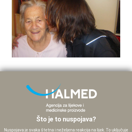
Što je to nuspojava?
Nuspojava je svaka štetna i neželjena reakcija na lijek. To uključuje