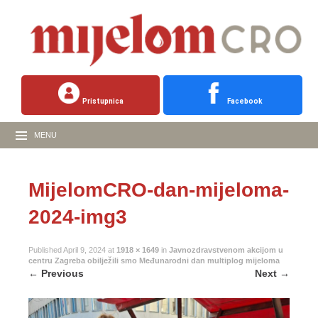
Pristupnica
Facebook
MENU
MijelomCRO-dan-mijeloma-
2024-img3
Published
April 9, 2024
at
1918 × 1649
in
Javnozdravstvenom akcijom u
centru Zagreba obilježili smo Međunarodni dan multiplog mijeloma
←
Previous
Next
→