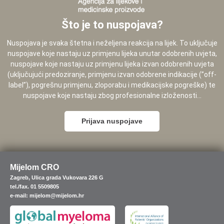
Što je to nuspojava?
Nuspojava je svaka štetna i neželjena reakcija na lijek. To uključuje
nuspojave koje nastaju uz primjenu lijeka unutar odobrenih uvjeta,
nuspojave koje nastaju uz primjenu lijeka izvan odobrenih uvjeta
(uključujući predoziranje, primjenu izvan odobrene indikacije (”off-
label”), pogrešnu primjenu, zloporabu i medikacijske pogreške) te
nuspojave koje nastaju zbog profesionalne izloženosti...
Prijava nuspojave
Mijelom CRO
Zagreb, Ulica grada Vukovara 226 G
tel./fax. 01 5509805
e-mail: mijelom@mijelom.hr