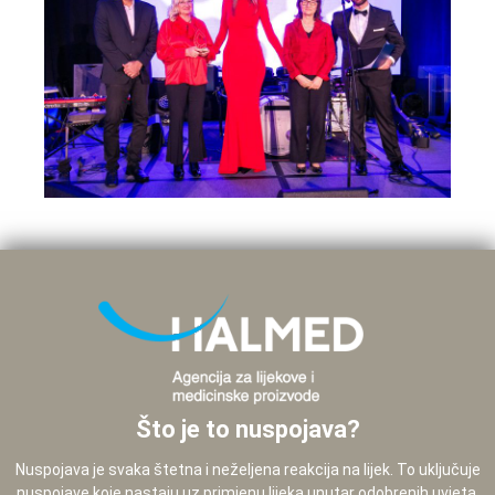
Što je to nuspojava?
Nuspojava je svaka štetna i neželjena reakcija na lijek. To uključuje
nuspojave koje nastaju uz primjenu lijeka unutar odobrenih uvjeta,