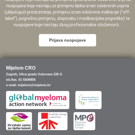
nuspojave koje nastaju uz primjenu lijeka izvan odobrenih uvjeta
(uključujući predoziranje, primjenu izvan odobrene indikacije (”off-
label”), pogrešnu primjenu, zloporabu i medikacijske pogreške) te
nuspojave koje nastaju zbog profesionalne izloženosti...
Prijava nuspojave
Mijelom CRO
Zagreb, Ulica grada Vukovara 226 G
tel./fax. 01 5509805
e-mail: mijelom@mijelom.hr