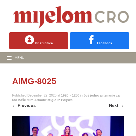
Pristupnica
Facebook
MENU
AIMG-8025
Published
December 22, 2025
at
1920 × 1280
in
Još jedno priznanje za
rad naše Mire Armour stiglo iz Poljske
←
Previous
Next
→