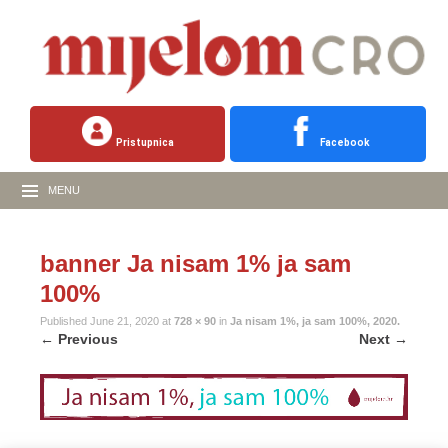
Pristupnica
Facebook
MENU
banner Ja nisam 1% ja sam
100%
Published
June 21, 2020
at
728 × 90
in
Ja nisam 1%, ja sam 100%, 2020.
←
Previous
Next
→