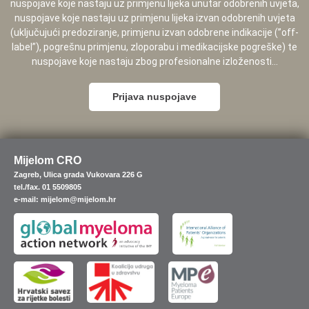
nuspojave koje nastaju uz primjenu lijeka unutar odobrenih uvjeta,
nuspojave koje nastaju uz primjenu lijeka izvan odobrenih uvjeta
(uključujući predoziranje, primjenu izvan odobrene indikacije (”off-
label”), pogrešnu primjenu, zloporabu i medikacijske pogreške) te
nuspojave koje nastaju zbog profesionalne izloženosti...
Prijava nuspojave
Mijelom CRO
Zagreb, Ulica grada Vukovara 226 G
tel./fax. 01 5509805
e-mail: mijelom@mijelom.hr