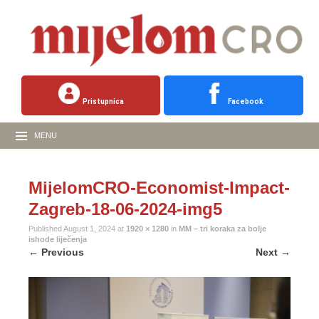
Pristupnica
Facebook
MENU
MijelomCRO-Economist-Impact-
Zagreb-18-06-2024-img5
Published
August 1, 2024
at
1920 × 1280
in
MM – tri koraka za bolje
ishode liječenja
←
Previous
Next
→