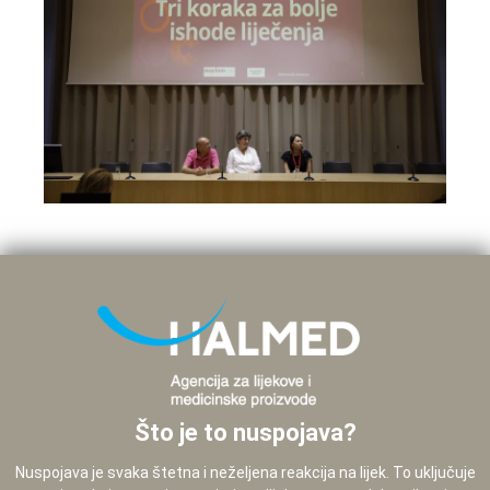
Što je to nuspojava?
Nuspojava je svaka štetna i neželjena reakcija na lijek. To uključuje