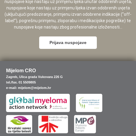
nuspojave koje nastaju uz primjenu lijeka unutar odobrenih uvjeta,
nuspojave koje nastaju uz primjenu lijeka izvan odobrenih uvjeta
(uključujući predoziranje, primjenu izvan odobrene indikacije (”off-
label”), pogrešnu primjenu, zloporabu i medikacijske pogreške) te
nuspojave koje nastaju zbog profesionalne izloženosti...
Prijava nuspojave
Mijelom CRO
Zagreb, Ulica grada Vukovara 226 G
tel./fax. 01 5509805
e-mail: mijelom@mijelom.hr