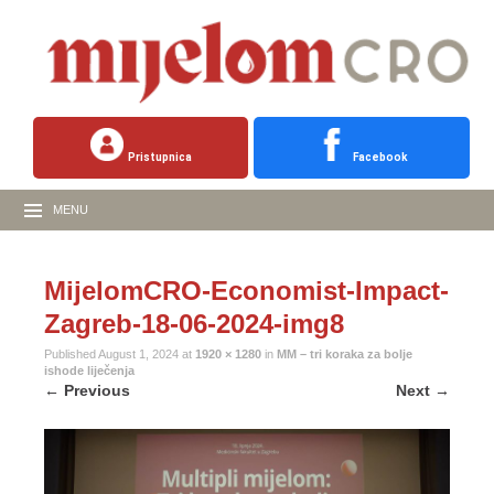
Pristupnica
Facebook
MENU
MijelomCRO-Economist-Impact-
Zagreb-18-06-2024-img8
Published
August 1, 2024
at
1920 × 1280
in
MM – tri koraka za bolje
ishode liječenja
←
Previous
Next
→