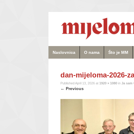
Naslovnica
O nama
Što je MM
dan-mijeloma-2026-za
Published
April 13, 2026
at
1920 × 1080
in
Ja sam 
←
Previous