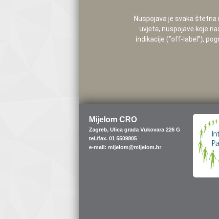
Nuspojava je svaka štetna i 
uvjeta, nuspojave koje na
indikacije (”off-label”), 
Mijelom CRO
Zagreb, Ulica grada Vukovara 226 G
tel./fax. 01 5509805
e-mail: mijelom@mijelom.hr