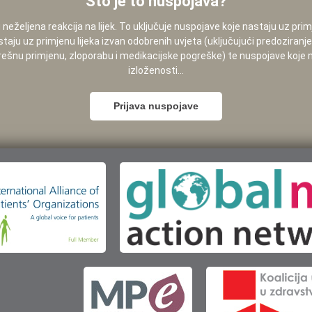
Što je to nuspojava?
neželjena reakcija na lijek. To uključuje nuspojave koje nastaju uz pri
staju uz primjenu lijeka izvan odobrenih uvjeta (uključujući predoziranj
pogrešnu primjenu, zloporabu i medikacijske pogreške) te nuspojave koje
izloženosti...
Prijava nuspojave