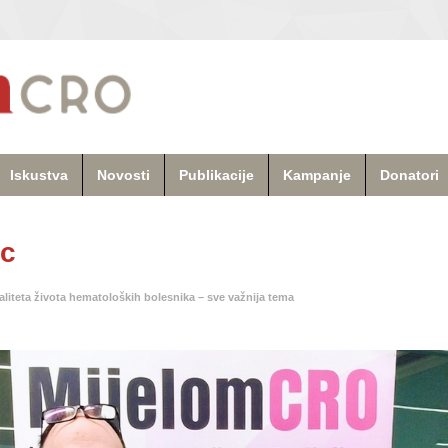
Iskustva
Novosti
Publikacije
Kampanje
Donatori
9c
aliteta života hematoloških bolesnika – sve važnija tema