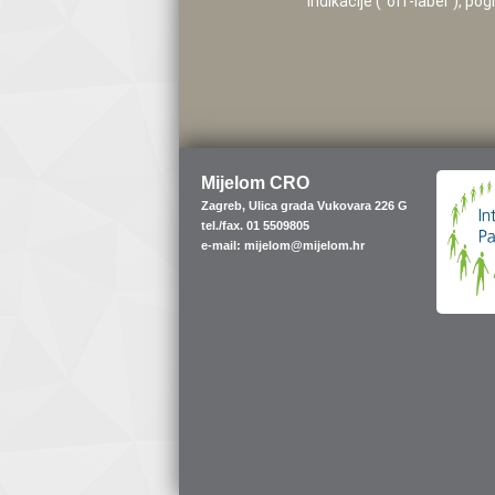
indikacije (”off-label”), 
Mijelom CRO
Zagreb, Ulica grada Vukovara 226 G
tel./fax. 01 5509805
e-mail: mijelom@mijelom.hr