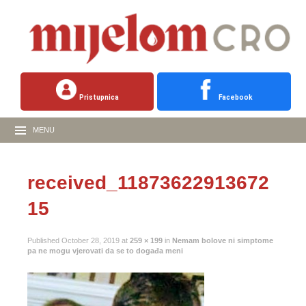
Pristupnica
Facebook
MENU
received_11873622913672
15
Published
October 28, 2019
at
259 × 199
in
Nemam bolove ni simptome
pa ne mogu vjerovati da se to događa meni