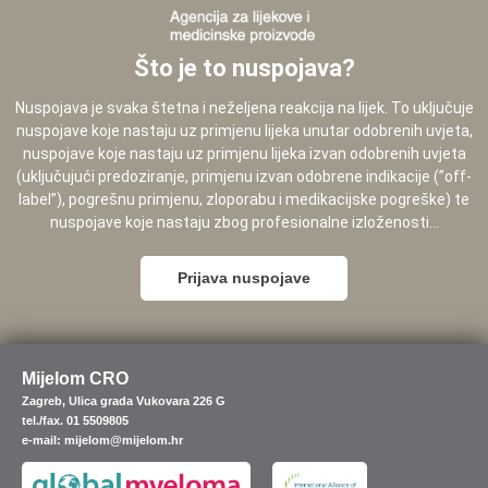
Što je to nuspojava?
Nuspojava je svaka štetna i neželjena reakcija na lijek. To uključuje
nuspojave koje nastaju uz primjenu lijeka unutar odobrenih uvjeta,
nuspojave koje nastaju uz primjenu lijeka izvan odobrenih uvjeta
(uključujući predoziranje, primjenu izvan odobrene indikacije (”off-
label”), pogrešnu primjenu, zloporabu i medikacijske pogreške) te
nuspojave koje nastaju zbog profesionalne izloženosti...
Prijava nuspojave
Mijelom CRO
Zagreb, Ulica grada Vukovara 226 G
tel./fax. 01 5509805
e-mail: mijelom@mijelom.hr