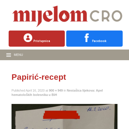
Pristupnica
Facebook
MENU
Papirić-recept
Published
April 16, 2020
at
900 × 949
in
Nestašica lijekova: Apel
hematoloških bolesnika u BiH