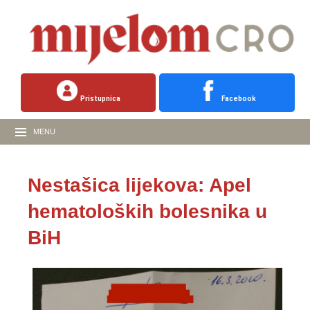
Pristupnica
Facebook
MENU
Nestašica lijekova: Apel
hematoloških bolesnika u
BiH