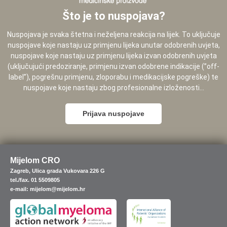
Što je to nuspojava?
Nuspojava je svaka štetna i neželjena reakcija na lijek. To uključuje
nuspojave koje nastaju uz primjenu lijeka unutar odobrenih uvjeta,
nuspojave koje nastaju uz primjenu lijeka izvan odobrenih uvjeta
(uključujući predoziranje, primjenu izvan odobrene indikacije (”off-
label”), pogrešnu primjenu, zloporabu i medikacijske pogreške) te
nuspojave koje nastaju zbog profesionalne izloženosti...
Prijava nuspojave
Mijelom CRO
Zagreb, Ulica grada Vukovara 226 G
tel./fax. 01 5509805
e-mail: mijelom@mijelom.hr