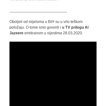
___________________________
Oboljeli od mijeloma u BiH su u vrlo teškom
položaju. O tome smo govorili i
u TV prilogu Al
Jazeere
emitiranom u vijestima 28.03.2020.