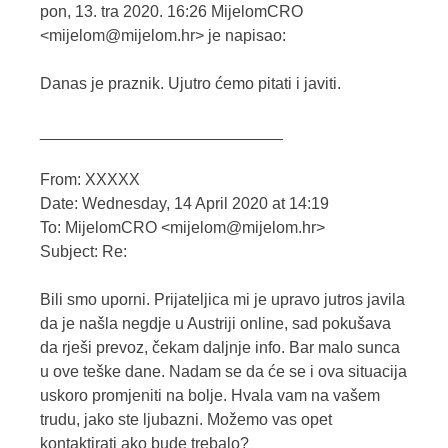
pon, 13. tra 2020. 16:26 MijelomCRO
<mijelom@mijelom.hr> je napisao:
Danas je praznik. Ujutro ćemo pitati i javiti.
___________________________
From: XXXXX
Date: Wednesday, 14 April 2020 at 14:19
To: MijelomCRO <mijelom@mijelom.hr>
Subject: Re:
Bili smo uporni. Prijateljica mi je upravo jutros javila
da je našla negdje u Austriji online, sad pokušava
da rješi prevoz, čekam daljnje info. Bar malo sunca
u ove teške dane. Nadam se da će se i ova situacija
uskoro promjeniti na bolje. Hvala vam na vašem
trudu, jako ste ljubazni. Možemo vas opet
kontaktirati ako bude trebalo?