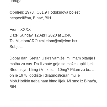
udruga.
Oboljeli
: 1978., C81.9 Hodgkinova bolest,
nespecifična, Bihać, BiH
From: XXXX
Date: Sunday, 12 April 2020 at 13:48
To: MijelomCRO <mijelom@mijelom.hr>
Subject:
Dobar dan. Sretan Uskrs vam želim. Imam pitanje i
molbu za vas. Da li znate gdje se može kupiti lijek
Bleomicyn 15mg i Vinkristin 10mg? Pitam za brata,
on je 1978. godište i dijagnosticiran mu je
Mob.Hodkin treba nam hitno lijek. Mi smo iz Bihaća,
BiH.
___________________________