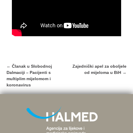
Post
←
Članak u Slobodnoj
Zajednički apel za oboljele
navigation
Dalmaciji – Pacijenti s
od mijeloma u BiH
→
multiplim mijelomom i
koronavirus