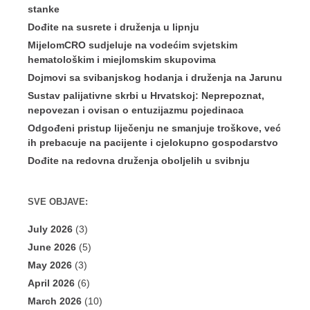
stanke
Dođite na susrete i druženja u lipnju
MijelomCRO sudjeluje na vodećim svjetskim
hematološkim i miejlomskim skupovima
Dojmovi sa svibanjskog hodanja i druženja na Jarunu
Sustav palijativne skrbi u Hrvatskoj: Neprepoznat,
nepovezan i ovisan o entuzijazmu pojedinaca
Odgođeni pristup liječenju ne smanjuje troškove, već
ih prebacuje na pacijente i cjelokupno gospodarstvo
Dođite na redovna druženja oboljelih u svibnju
SVE OBJAVE:
July 2026
(3)
June 2026
(5)
May 2026
(3)
April 2026
(6)
March 2026
(10)