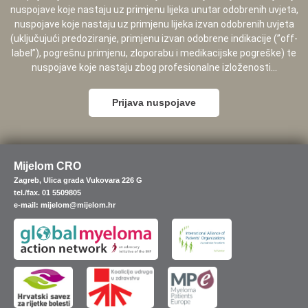
nuspojave koje nastaju uz primjenu lijeka unutar odobrenih uvjeta,
nuspojave koje nastaju uz primjenu lijeka izvan odobrenih uvjeta
(uključujući predoziranje, primjenu izvan odobrene indikacije (”off-
label”), pogrešnu primjenu, zloporabu i medikacijske pogreške) te
nuspojave koje nastaju zbog profesionalne izloženosti...
Prijava nuspojave
Mijelom CRO
Zagreb, Ulica grada Vukovara 226 G
tel./fax. 01 5509805
e-mail: mijelom@mijelom.hr