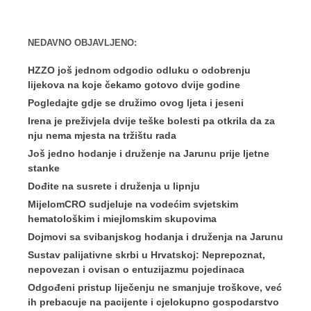
NEDAVNO OBJAVLJENO:
HZZO još jednom odgodio odluku o odobrenju
lijekova na koje čekamo gotovo dvije godine
Pogledajte gdje se družimo ovog ljeta i jeseni
Irena je preživjela dvije teške bolesti pa otkrila da za
nju nema mjesta na tržištu rada
Još jedno hodanje i druženje na Jarunu prije ljetne
stanke
Dođite na susrete i druženja u lipnju
MijelomCRO sudjeluje na vodećim svjetskim
hematološkim i miejlomskim skupovima
Dojmovi sa svibanjskog hodanja i druženja na Jarunu
Sustav palijativne skrbi u Hrvatskoj: Neprepoznat,
nepovezan i ovisan o entuzijazmu pojedinaca
Odgođeni pristup liječenju ne smanjuje troškove, već
ih prebacuje na pacijente i cjelokupno gospodarstvo