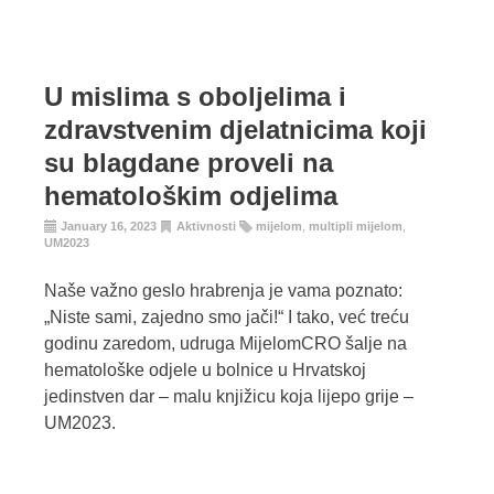
U mislima s oboljelima i
zdravstvenim djelatnicima koji
su blagdane proveli na
hematološkim odjelima
January 16, 2023
Aktivnosti
mijelom
,
multipli mijelom
,
UM2023
Naše važno geslo hrabrenja je vama poznato:
„Niste sami, zajedno smo jači!“ I tako, već treću
godinu zaredom, udruga MijelomCRO šalje na
hematološke odjele u bolnice u Hrvatskoj
jedinstven dar – malu knjižicu koja lijepo grije –
UM2023.