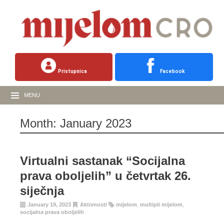
Pristupnica
Facebook
MENU
Month:
January 2023
Virtualni sastanak “Socijalna
prava oboljelih” u četvrtak 26.
siječnja
January 19, 2023
Aktivnosti
mijelom
,
multipli mijelom
,
socijalna prava oboljelih