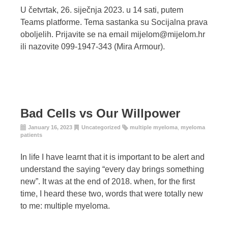
U četvrtak, 26. siječnja 2023. u 14 sati, putem
Teams platforme. Tema sastanka su Socijalna prava
oboljelih. Prijavite se na email mijelom@mijelom.hr
ili nazovite 099-1947-343 (Mira Armour).
Bad Cells vs Our Willpower
January 16, 2023
Uncategorized
multiple myeloma
,
myeloma
patients
In life I have learnt that it is important to be alert and
understand the saying “every day brings something
new”. It was at the end of 2018. when, for the first
time, I heard these two, words that were totally new
to me: multiple myeloma.