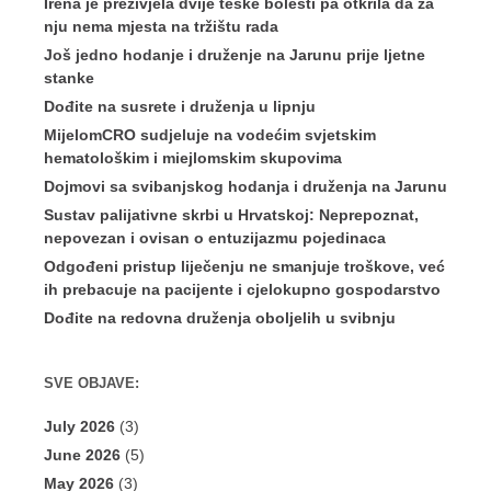
Irena je preživjela dvije teške bolesti pa otkrila da za
nju nema mjesta na tržištu rada
Još jedno hodanje i druženje na Jarunu prije ljetne
stanke
Dođite na susrete i druženja u lipnju
MijelomCRO sudjeluje na vodećim svjetskim
hematološkim i miejlomskim skupovima
Dojmovi sa svibanjskog hodanja i druženja na Jarunu
Sustav palijativne skrbi u Hrvatskoj: Neprepoznat,
nepovezan i ovisan o entuzijazmu pojedinaca
Odgođeni pristup liječenju ne smanjuje troškove, već
ih prebacuje na pacijente i cjelokupno gospodarstvo
Dođite na redovna druženja oboljelih u svibnju
SVE OBJAVE:
July 2026
(3)
June 2026
(5)
May 2026
(3)