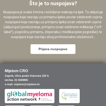
Što je to nuspojava?
Nuspojava je svaka štetna i neželjena reakcija na lijek. To uključuje
nuspojave koje nastaju uz primjenu lijeka unutar odobrenih uvjeta,
nuspojave koje nastaju uz primjenu lijeka izvan odobrenih uvjeta
(uključujući predoziranje, primjenu izvan odobrene indikacije (”off-
label”), pogrešnu primjenu, zloporabu i medikacijske pogreške) te
nuspojave koje nastaju zbog profesionalne izloženosti...
Prijava nuspojave
Mijelom CRO
Zagreb, Ulica grada Vukovara 226 G
tel./fax. 01 5509805
e-mail: mijelom@mijelom.hr