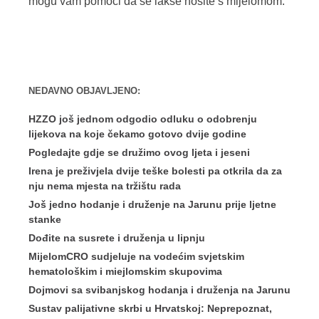
mogu vam pomoći da se lakše nosite s mijelomom.
NEDAVNO OBJAVLJENO:
HZZO još jednom odgodio odluku o odobrenju
lijekova na koje čekamo gotovo dvije godine
Pogledajte gdje se družimo ovog ljeta i jeseni
Irena je preživjela dvije teške bolesti pa otkrila da za
nju nema mjesta na tržištu rada
Još jedno hodanje i druženje na Jarunu prije ljetne
stanke
Dođite na susrete i druženja u lipnju
MijelomCRO sudjeluje na vodećim svjetskim
hematološkim i miejlomskim skupovima
Dojmovi sa svibanjskog hodanja i druženja na Jarunu
Sustav palijativne skrbi u Hrvatskoj: Neprepoznat,