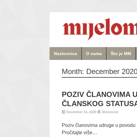
Naslovnica
O nama
Što je MM
Month:
December 202
POZIV ČLANOVIMA 
ČLANSKOG STATUS
December 14, 2020
Aktivnosti
Poziv članovima udruge u povodu 
Pročitajte više…