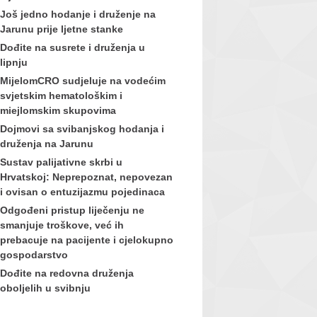
Još jedno hodanje i druženje na
Jarunu prije ljetne stanke
Dođite na susrete i druženja u
lipnju
MijelomCRO sudjeluje na vodećim
svjetskim hematološkim i
miejlomskim skupovima
Dojmovi sa svibanjskog hodanja i
druženja na Jarunu
Sustav palijativne skrbi u
Hrvatskoj: Neprepoznat, nepovezan
i ovisan o entuzijazmu pojedinaca
Odgođeni pristup liječenju ne
smanjuje troškove, već ih
prebacuje na pacijente i cjelokupno
gospodarstvo
Dođite na redovna druženja
oboljelih u svibnju