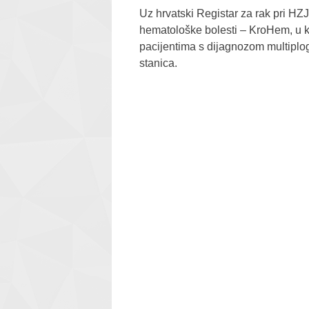
Uz hrvatski Registar za rak pri HZJ
hematološke bolesti – KroHem, u ko
pacijentima s dijagnozom multiplo
stanica.