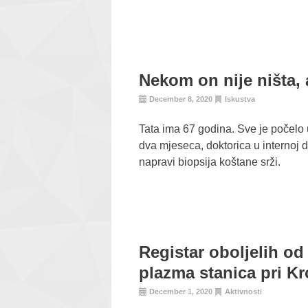
Nekom on nije ništa, a
December 8, 2020
Iskustva
Tata ima 67 godina. Sve je počelo
dva mjeseca, doktorica u internoj d
napravi biopsija koštane srži.
Registar oboljelih od
plazma stanica pri K
December 1, 2020
Aktivnosti