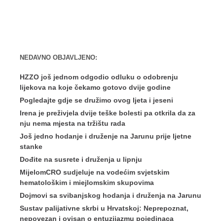
NEDAVNO OBJAVLJENO:
HZZO još jednom odgodio odluku o odobrenju
lijekova na koje čekamo gotovo dvije godine
Pogledajte gdje se družimo ovog ljeta i jeseni
Irena je preživjela dvije teške bolesti pa otkrila da za
nju nema mjesta na tržištu rada
Još jedno hodanje i druženje na Jarunu prije ljetne
stanke
Dođite na susrete i druženja u lipnju
MijelomCRO sudjeluje na vodećim svjetskim
hematološkim i miejlomskim skupovima
Dojmovi sa svibanjskog hodanja i druženja na Jarunu
Sustav palijativne skrbi u Hrvatskoj: Neprepoznat,
nepovezan i ovisan o entuzijazmu pojedinaca