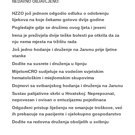
NEDAVNO OBJAVLJENO:
HZZO još jednom odgodio odluku o odobrenju
lijekova na koje čekamo gotovo dvije godine
Pogledajte gdje se družimo ovog ljeta i jeseni
Irena je preživjela dvije teške bolesti pa otkrila da za
nju nema mjesta na tržištu rada
Još jedno hodanje i druženje na Jarunu prije ljetne
stanke
Dođite na susrete i druženja u lipnju
MijelomCRO sudjeluje na vodećim svjetskim
hematološkim i miejlomskim skupovima
Dojmovi sa svibanjskog hodanja i druženja na Jarunu
Sustav palijativne skrbi u Hrvatskoj: Neprepoznat,
nepovezan i ovisan o entuzijazmu pojedinaca
Odgođeni pristup liječenju ne smanjuje troškove, već
ih prebacuje na pacijente i cjelokupno gospodarstvo
Dođite na redovna druženja oboljelih u svibnju