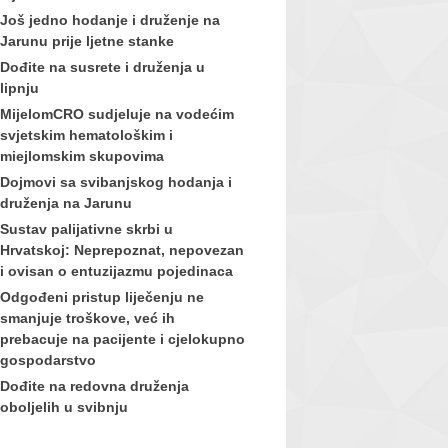
Još jedno hodanje i druženje na
Jarunu prije ljetne stanke
Dođite na susrete i druženja u
lipnju
MijelomCRO sudjeluje na vodećim
svjetskim hematološkim i
miejlomskim skupovima
Dojmovi sa svibanjskog hodanja i
druženja na Jarunu
Sustav palijativne skrbi u
Hrvatskoj: Neprepoznat, nepovezan
i ovisan o entuzijazmu pojedinaca
Odgođeni pristup liječenju ne
smanjuje troškove, već ih
prebacuje na pacijente i cjelokupno
gospodarstvo
Dođite na redovna druženja
oboljelih u svibnju