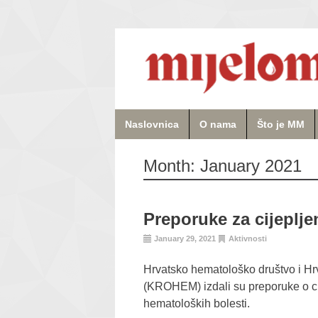
Naslovnica
O nama
Što je MM
Month:
January 2021
Preporuke za cijeplje
January 29, 2021
Aktivnosti
Hrvatsko hematološko društvo i Hr
(KROHEM) izdali su preporuke o cij
hematoloških bolesti.