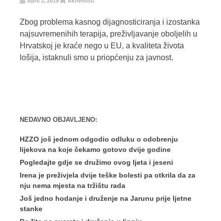
April 1, 2019
Aktivnosti
Zbog problema kasnog dijagnosticiranja i izostanka
najsuvremenihih terapija, preživljavanje oboljelih u
Hrvatskoj je kraće nego u EU, a kvaliteta života
lošija, istaknuli smo u priopćenju za javnost.
NEDAVNO OBJAVLJENO:
HZZO još jednom odgodio odluku o odobrenju
lijekova na koje čekamo gotovo dvije godine
Pogledajte gdje se družimo ovog ljeta i jeseni
Irena je preživjela dvije teške bolesti pa otkrila da za
nju nema mjesta na tržištu rada
Još jedno hodanje i druženje na Jarunu prije ljetne
stanke