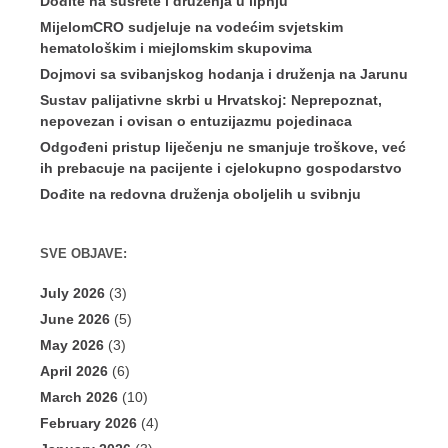
Dođite na susrete i druženja u lipnju
MijelomCRO sudjeluje na vodećim svjetskim
hematološkim i miejlomskim skupovima
Dojmovi sa svibanjskog hodanja i druženja na Jarunu
Sustav palijativne skrbi u Hrvatskoj: Neprepoznat,
nepovezan i ovisan o entuzijazmu pojedinaca
Odgođeni pristup liječenju ne smanjuje troškove, već
ih prebacuje na pacijente i cjelokupno gospodarstvo
Dođite na redovna druženja oboljelih u svibnju
SVE OBJAVE:
July 2026
(3)
June 2026
(5)
May 2026
(3)
April 2026
(6)
March 2026
(10)
February 2026
(4)